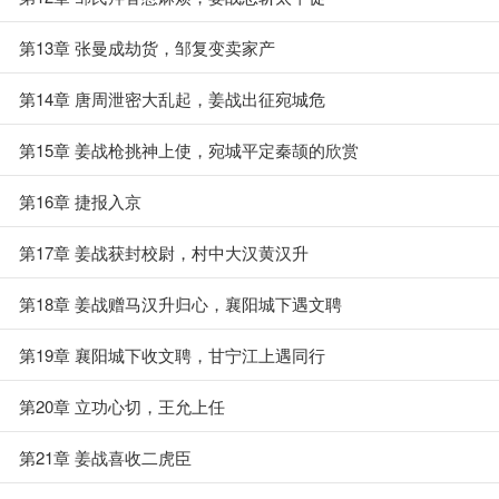
第13章 张曼成劫货，邹复变卖家产
第14章 唐周泄密大乱起，姜战出征宛城危
第15章 姜战枪挑神上使，宛城平定秦颉的欣赏
第16章 捷报入京
第17章 姜战获封校尉，村中大汉黄汉升
第18章 姜战赠马汉升归心，襄阳城下遇文聘
第19章 襄阳城下收文聘，甘宁江上遇同行
第20章 立功心切，王允上任
第21章 姜战喜收二虎臣