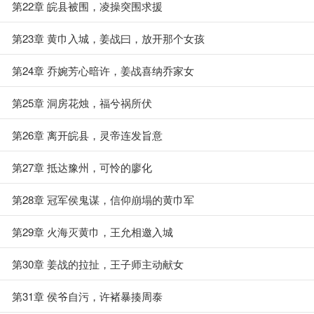
第22章 皖县被围，凌操突围求援
第23章 黄巾入城，姜战曰，放开那个女孩
第24章 乔婉芳心暗许，姜战喜纳乔家女
第25章 洞房花烛，福兮祸所伏
第26章 离开皖县，灵帝连发旨意
第27章 抵达豫州，可怜的廖化
第28章 冠军侯鬼谋，信仰崩塌的黄巾军
第29章 火海灭黄巾，王允相邀入城
第30章 姜战的拉扯，王子师主动献女
第31章 侯爷自污，许褚暴揍周泰