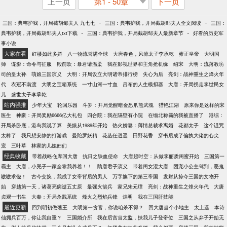
上一页
第1 - 50章
下一页
-
-
三国：典韦护我，开局截胡邹夫人 九七七
三国：典韦护我，开局截胡邹夫人全文阅读
三国：
-
-
典韦护我，开局截胡邹夫人txt下载
三国：典韦护我，开局截胡邹夫人最新章节
好看的历史军
事小说
大家在看
红楼如此多娇
八一物流誉满全球
大唐春色，风流太子李承乾
雍正皇帝
大明国
师
谍影：命令与征服
殿前欢：暴君请温柔
我在影视世界和主角抢机缘
绍宋
大明：流落教坊
司的皇太孙
萌娘三国演义
大明：开局设立大明诸帝排行榜
失心为后
亮剑：战神重生之烽火年
代
衣冠不南渡
大明之宝箱系统
一寸山河一寸血
吕布的人生模拟器
大唐：开局拐走李世民女
儿
盛世太子李承乾
站内强推
少年大宝
轮回乐园
斗罗：开局觉醒暗金恐爪熊武魂
猎艳江湖
原来你是这样的宋
医生
神豪：开局奖励6666亿大礼包
四合院：我在隔壁有小院
在缅北称霸的我被直播了
港综：
开局杀卧底，港岛我说了算
美娱从1989年开始
热火娇妻：薄情总裁求离婚
花都太子
这个诅咒
太棒了
我只想安静的打游戏
曼陀罗妖精
花丛任逍遥
田野花香
穿书后成了偏执大佬的心尖
宠
三叶草
林家的儿媳妇们
经典收藏
带着战略仓库回大唐
抗日之铁血使命
大唐超时空：从做李丽质闺蜜开始
三国第一
霸主
大唐，小兕子一家全靠我养着！！
隋唐君子演义
带着闺女混大唐
团宠小公主驾到，恶鬼
嗷嗷求饶！
古今交换，我成了女帝背后的男人
万字旗下的第三帝国
发财从掠夺三国的文物开
始
穿越第一天，诸葛亮病逝五丈原
最强火箭兵
家兄朱元璋
亮剑：战神重生之烽火年代
大唐
贞观一书生
大秦：开局杀戮系统
烽火之烈焰兵锋
煌明
我在三国肝技能
最近更新
回到明初做藩王
大明第一贪官，你说咱杀不得？
回大唐当个小地主
太上遥
本诗
仙拥兵百万，你让我自重？
三国婚介所
我在后宫当太监，扶我儿子登帝位
三国之从弃子开始无