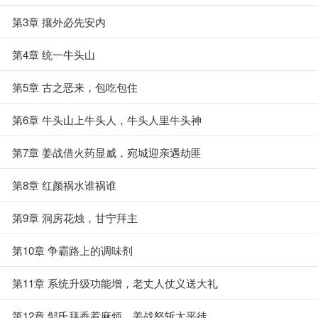
第3章 攘外必先安内
第4章 统一牛头山
第5章 古之恶来，包吃包住
第6章 牛头山上牛头人，牛头人里牛头神
第7章 姜战借火药显威，宛城迎亲遇劫匪
第8章 红颜祸水谁祸谁
第9章 洞房花烛，甘宁拜主
第10章 争霸路上的调味剂
第11章 系统升级功能增，老丈人仗义送大礼
第12章 邹氏拜香惹麻烦，姜战怒斩太平徒