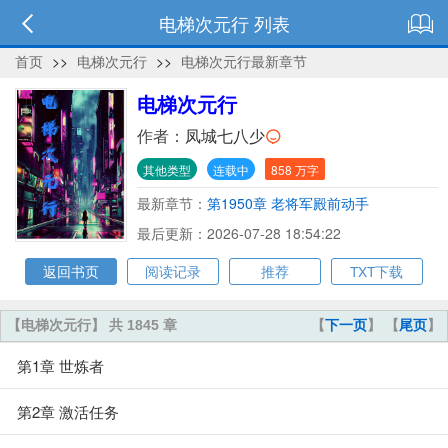
电梯次元行 列表
首页
>>
电梯次元行
>>
电梯次元行最新章节
电梯次元行
作者：
凤城七八少
其他类型
连载中
858 万字
最新章节：
第1950章 老将军殿前动手
最后更新：2026-07-28 18:54:22
返回书页
阅读记录
推荐
TXT下载
【电梯次元行】 共 1845 章
【
下一页
】 【
尾页
】
第1章 世炼者
第2章 激活任务