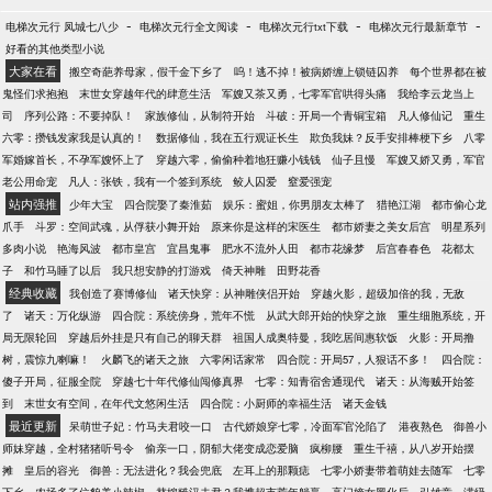
-
-
-
-
电梯次元行 凤城七八少
电梯次元行全文阅读
电梯次元行txt下载
电梯次元行最新章节
好看的其他类型小说
大家在看
搬空奇葩养母家，假千金下乡了
呜！逃不掉！被病娇缠上锁链囚养
每个世界都在被
鬼怪们求抱抱
末世女穿越年代的肆意生活
军嫂又茶又勇，七零军官哄得头痛
我给李云龙当上
司
序列公路：不要掉队！
家族修仙，从制符开始
斗破：开局一个青铜宝箱
凡人修仙记
重生
六零：攒钱发家我是认真的！
数据修仙，我在五行观证长生
欺负我妹？反手安排棒梗下乡
八零
军婚嫁首长，不孕军嫂怀上了
穿越六零，偷偷种着地狂赚小钱钱
仙子且慢
军嫂又娇又勇，军官
老公用命宠
凡人：张铁，我有一个签到系统
鲛人囚爱
窒爱强宠
站内强推
少年大宝
四合院娶了秦淮茹
娱乐：蜜姐，你男朋友太棒了
猎艳江湖
都市偷心龙
爪手
斗罗：空间武魂，从俘获小舞开始
原来你是这样的宋医生
都市娇妻之美女后宫
明星系列
多肉小说
艳海风波
都市皇宫
宜昌鬼事
肥水不流外人田
都市花缘梦
后宫春春色
花都太
子
和竹马睡了以后
我只想安静的打游戏
倚天神雕
田野花香
经典收藏
我创造了赛博修仙
诸天快穿：从神雕侠侣开始
穿越火影，超级加倍的我，无敌
了
诸天：万化纵游
四合院：系统傍身，荒年不慌
从武大郎开始的快穿之旅
重生细胞系统，开
局无限轮回
穿越后外挂是只有自己的聊天群
祖国人成奥特曼，我吃居间惠软饭
火影：开局撸
树，震惊九喇嘛！
火麟飞的诸天之旅
六零闲话家常
四合院：开局57，人狠话不多！
四合院：
傻子开局，征服全院
穿越七十年代修仙闯修真界
七零：知青宿舍通现代
诸天：从海贼开始签
到
末世女有空间，在年代文悠闲生活
四合院：小厨师的幸福生活
诸天金钱
最近更新
呆萌世子妃：竹马夫君咬一口
古代娇娘穿七零，冷面军官沦陷了
港夜熟色
御兽小
师妹穿越，全村猪猪听号令
偷亲一口，阴郁大佬变成恋爱脑
疯柳腰
重生千禧，从八岁开始摆
摊
皇后的容光
御兽：无法进化？我会兜底
左耳上的那颗痣
七零小娇妻带着萌娃去随军
七零