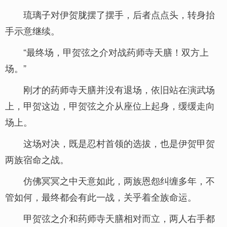
琉璃子对伊贺胧摆了摆手，后者点点头，转身抬
手示意继续。
“最终场，甲贺弦之介对战药师寺天膳！双方上
场。”
刚才的药师寺天膳并没有退场，依旧站在演武场
上，甲贺这边，甲贺弦之介从座位上起身，缓缓走向
场上。
这场对决，既是忍村首领的选拔，也是伊贺甲贺
两族宿命之战。
仿佛冥冥之中天意如此，两族恩怨纠缠多年，不
管如何，最终都会有此一战，关乎着全族命运。
甲贺弦之介和药师寺天膳相对而立，两人右手都