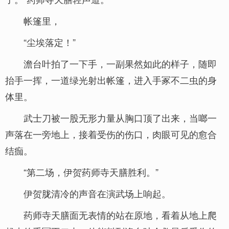
帐篷里，
“尘埃落定！”
澹台叶拍了一下手，一副果然如此的样子，随即
抬手一挥，一道绿光射出帐篷，进入手冢不二虫的身
体里。
武士刀被一股无形力量从胸口顶了出来，当啷一
声落在一旁地上，接着受伤的伤口，肉眼可见的愈合
结痂。
“第二场，伊贺药师寺天膳胜利。”
伊贺胧清冷的声音在演武场上响起。
药师寺天膳面无表情的站在原地，看着从地上爬