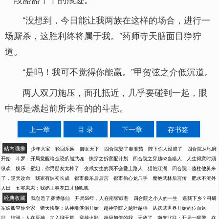
“没想到，今日能让我两族在这样的场合，进行一
场厮杀，这胜利终将属于我。”药师寺天膳面目狰狞
道。
“是吗！我可不觉得你能赢。”甲贺弦之介低沉道。
两人双刀施压，面孔抵近，几乎要碰到一起，眼
中都是燃起前所未有的的斗志。
上一章
目 录
下一章
存书签
站内强推
少年大宝
轮回乐园
御女天下
四合院娶了秦淮茹
陛下你人设崩了
四合院从地府
开始
斗罗：开局觉醒暗金恐爪熊武魂
快穿之拆官配计划
四合院之穿越52当猎人
人生得意时须
纵欢
娱乐：蜜姐，你男朋友太棒了
变成女生的我不会爱上路人
猎艳江湖
四合院：傻柱他舅来
了，逆天改命
我家有妹初长成
都市极乐后后宫
都市偷心龙爪手
魔艳武林后宫传
肥水不流外
人田
五零崽崽：我奶王春花口才顶呱呱
经典收藏
我创造了赛博修仙
开局59年，人在南锣鼓巷
四合院之小人的一生
逼我下乡？科研
军嫂搬空你全家
诸天快穿：从神雕侠侣开始
超神学院之越吐越强
从妖武世界开始的位面远
征
综漫：人在原神，加入聊天群
穿越火影，超级加倍的我，无敌了
南来北往：开局一狱警
在