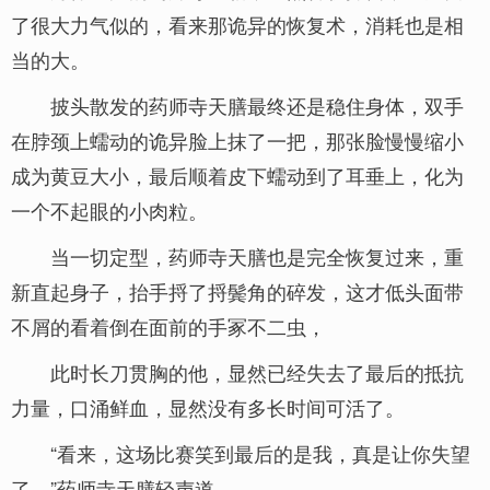
了很大力气似的，看来那诡异的恢复术，消耗也是相
当的大。
披头散发的药师寺天膳最终还是稳住身体，双手
在脖颈上蠕动的诡异脸上抹了一把，那张脸慢慢缩小
成为黄豆大小，最后顺着皮下蠕动到了耳垂上，化为
一个不起眼的小肉粒。
当一切定型，药师寺天膳也是完全恢复过来，重
新直起身子，抬手捋了捋鬓角的碎发，这才低头面带
不屑的看着倒在面前的手冢不二虫，
此时长刀贯胸的他，显然已经失去了最后的抵抗
力量，口涌鲜血，显然没有多长时间可活了。
“看来，这场比赛笑到最后的是我，真是让你失望
了。”药师寺天膳轻声道。