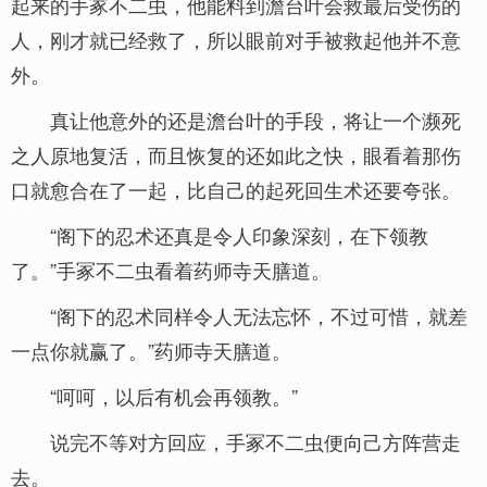
起来的手冢不二虫，他能料到澹台叶会救最后受伤的
人，刚才就已经救了，所以眼前对手被救起他并不意
外。
真让他意外的还是澹台叶的手段，将让一个濒死
之人原地复活，而且恢复的还如此之快，眼看着那伤
口就愈合在了一起，比自己的起死回生术还要夸张。
“阁下的忍术还真是令人印象深刻，在下领教
了。”手冢不二虫看着药师寺天膳道。
“阁下的忍术同样令人无法忘怀，不过可惜，就差
一点你就赢了。”药师寺天膳道。
“呵呵，以后有机会再领教。”
说完不等对方回应，手冢不二虫便向己方阵营走
去。