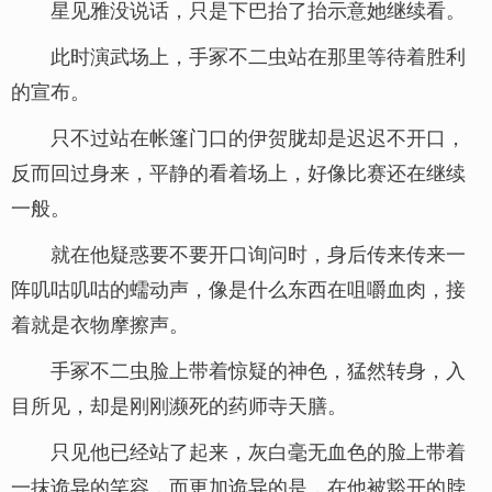
星见雅没说话，只是下巴抬了抬示意她继续看。
此时演武场上，手冢不二虫站在那里等待着胜利
的宣布。
只不过站在帐篷门口的伊贺胧却是迟迟不开口，
反而回过身来，平静的看着场上，好像比赛还在继续
一般。
就在他疑惑要不要开口询问时，身后传来传来一
阵叽咕叽咕的蠕动声，像是什么东西在咀嚼血肉，接
着就是衣物摩擦声。
手冢不二虫脸上带着惊疑的神色，猛然转身，入
目所见，却是刚刚濒死的药师寺天膳。
只见他已经站了起来，灰白毫无血色的脸上带着
一抹诡异的笑容，而更加诡异的是，在他被豁开的脖