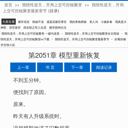
首页
>>
我悟性逆天，开局上交可控核聚变
>>
我悟性逆天，开局
一罐乌龙茶
上交可控核聚变最新章节
(目录)
大家在看
都市花语
艳福不浅
逍遥花都百香宫
我的美艳师娘
美人沟
小姨多春
我真是大
神医
深空彼岸
四合院之军人生涯
都市悠闲生活
-
-
我悟性逆天，开局上交可控核聚变 一罐乌龙茶
我悟性逆天，开局上交可控核聚变全文阅读
我
-
-
悟性逆天，开局上交可控核聚变txt下载
我悟性逆天，开局上交可控核聚变最新章节
好看的都
市言情小说
第2051章 模型重新恢复
上一章
书 页
下一章
阅读记录
不到五分钟。
便找到了原因。
原来。
昨天有人升级系统时。
误把模型放进了旧数据库。