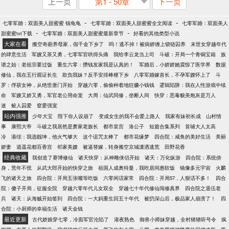
上一页
第1 - 50章
下一页
-
-
七零军婚：双面美人甜蜜蜜 钱龟龟
七零军婚：双面美人甜蜜蜜全文阅读
七零军婚：双面美人
-
-
甜蜜蜜txt下载
七零军婚：双面美人甜蜜蜜最新章节
好看的其他类型小说
大家在看
搬空奇葩养母家，假千金下乡了
呜！逃不掉！被病娇缠上锁链囚养
末世女穿越年代
的肆意生活
军嫂又茶又勇，七零军官哄得头痛
我给李云龙当上司
斗破：开局一个青铜宝箱
族
谱之始：老祖宗要过饭
重生六零：攒钱发家我是认真的！
军婚后，小娇娇她震惊了医学界
数据
修仙，我在五行观证长生
欺负我妹？反手安排棒梗下乡
八零军婚嫁首长，不孕军嫂怀上了
斗
罗：俘获女神，从绝世唐门开始
穿越六零，偷偷种着地狂赚小钱钱
逻辑陷阱：我在人性游戏中续
命
军嫂又娇又勇，军官老公用命宠
大周：仙武同修，坐断人间
快穿：恶毒貌美炮灰是万人
迷
鲛人囚爱
窒爱强宠
站内强推
少年大宝
陛下你人设崩了
变成女生的我不会爱上路人
我家有妹初长成
山村情
事
康熙大帝
斗破之我居然是萧家老族长
都市皇宫
洛公子
短篇合集系列
首辅大人太高
冷
港综：我选靓坤，他火气够大
这个诅咒太棒了
都市花缘梦
四合院：咸鱼的美好生活
美丽
娇妻
逍遥花都百香宫
邻家美嫂
被逼替嫁，转身搬空京城潇洒逃荒
田野花香
经典收藏
我创造了赛博修仙
诸天快穿：从神雕侠侣开始
诸天：万化纵游
四合院：系统傍
身，荒年不慌
从武大郎开始的快穿之旅
祖国人成奥特曼，我吃居间惠软饭
镜像多元宇宙
火麟
飞的诸天之旅
四合院：开局五张嘴等吃饭
六零闲话家常
四合院：开局57，人狠话不多！
四合
院：傻子开局，征服全院
穿越六零年代儿女双全
穿越七十年代修仙闯修真界
四合院之退伍老
兵
诸天：从海贼开始签到
四合院：一大妈重生回五十年代
被扔深山后，极品家人崩溃了！
四
合院：小厨师的幸福生活
诸天金钱
最近更新
古代娇娘穿七零，冷面军官沦陷了
港夜熟色
御兽小师妹穿越，全村猪猪听号令
疯