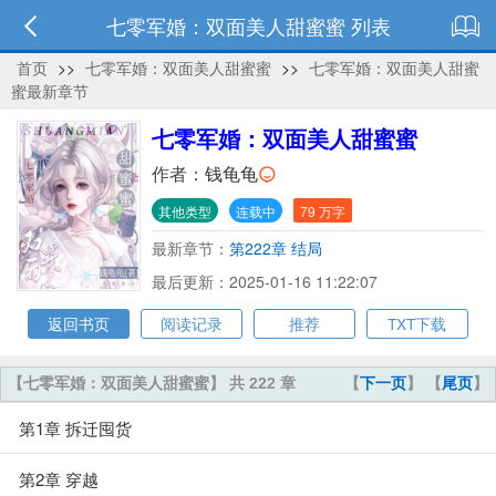
七零军婚：双面美人甜蜜蜜 列表
首页
>>
七零军婚：双面美人甜蜜蜜
>>
七零军婚：双面美人甜蜜
蜜最新章节
七零军婚：双面美人甜蜜蜜
作者：
钱龟龟
其他类型
连载中
79 万字
最新章节：
第222章 结局
最后更新：2025-01-16 11:22:07
返回书页
阅读记录
推荐
TXT下载
【七零军婚：双面美人甜蜜蜜】 共 222 章
【
下一页
】 【
尾页
】
第1章 拆迁囤货
第2章 穿越