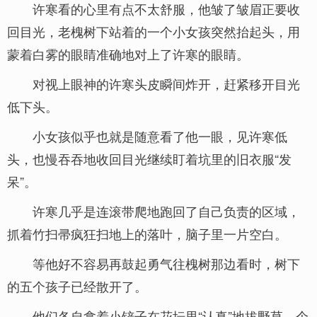
许寒看的心里有点不太舒服，他皱了皱眉正要收
回目光，老槐树下站着的一个小女孩突然抬起头，用
蒙着白雾的眼睛准确地对上了许寒的眼睛。
对视上眼神的许寒头皮瞬间炸开，赶紧移开目光
低下头。
小女孩似乎也就是随意看了他一眼，见许寒低
头，也慢吞吞地收回目光继续盯着坑里的旧衣服“发
呆”。
许寒几乎是连滚带爬地跑回了自己负责的区域，
抓着竹扫帚疯狂扫地上的落叶，脑子里一片空白。
等他好不容易再鼓起勇气往槐树那边看时，树下
的五个孩子已经散开了。
他们各自拿着小铲子在花坛里“认真”地拔野草，个