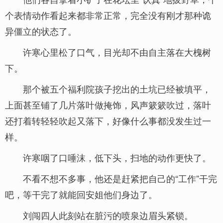
个表情动作看起来都非常正常，完全没有刚才那种诡
异僵立的状态了。
许寒心里松了口气，目光却不由自主落在大槐树
下。
那个被五个福利院孩子挖出的土坑已经被填平，
上面甚至铺了几片落叶做掩饰，风声簌簌吹过，落叶
还打着转轻轻吹起又落下，好像什么事都没发生过一
样。
许寒咽了口唾沫，低下头，扫地的动作更快了。
不看不想不多事，他还是赶紧把自己的“工作”干完
吧，等干完了就能回安姐他们身边了。
刘闯四人此刻站在脏污的喷泉边眉头紧锁。