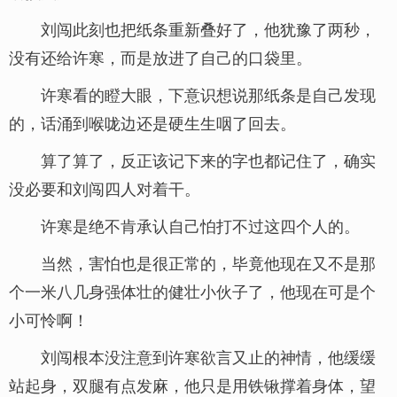
刘闯此刻也把纸条重新叠好了，他犹豫了两秒，
没有还给许寒，而是放进了自己的口袋里。
许寒看的瞪大眼，下意识想说那纸条是自己发现
的，话涌到喉咙边还是硬生生咽了回去。
算了算了，反正该记下来的字也都记住了，确实
没必要和刘闯四人对着干。
许寒是绝不肯承认自己怕打不过这四个人的。
当然，害怕也是很正常的，毕竟他现在又不是那
个一米八几身强体壮的健壮小伙子了，他现在可是个
小可怜啊！
刘闯根本没注意到许寒欲言又止的神情，他缓缓
站起身，双腿有点发麻，他只是用铁锹撑着身体，望