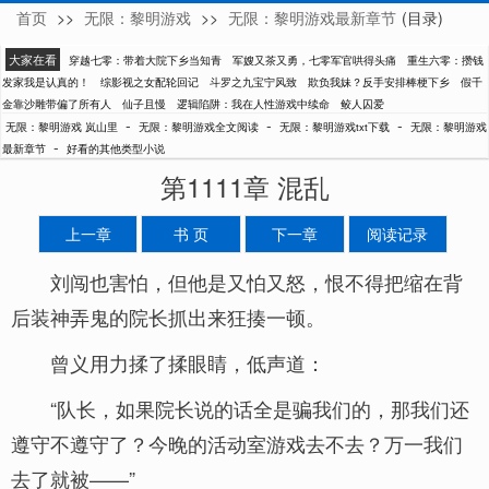
首页
>>
无限：黎明游戏
>>
无限：黎明游戏最新章节
(目录)
岚山里
大家在看
穿越七零：带着大院下乡当知青
军嫂又茶又勇，七零军官哄得头痛
重生六零：攒钱
发家我是认真的！
综影视之女配轮回记
斗罗之九宝宁风致
欺负我妹？反手安排棒梗下乡
假千
金靠沙雕带偏了所有人
仙子且慢
逻辑陷阱：我在人性游戏中续命
鲛人囚爱
-
-
-
无限：黎明游戏 岚山里
无限：黎明游戏全文阅读
无限：黎明游戏txt下载
无限：黎明游戏
-
最新章节
好看的其他类型小说
第1111章 混乱
上一章
书 页
下一章
阅读记录
刘闯也害怕，但他是又怕又怒，恨不得把缩在背
后装神弄鬼的院长抓出来狂揍一顿。
曾义用力揉了揉眼睛，低声道：
“队长，如果院长说的话全是骗我们的，那我们还
遵守不遵守了？今晚的活动室游戏去不去？万一我们
去了就被——”