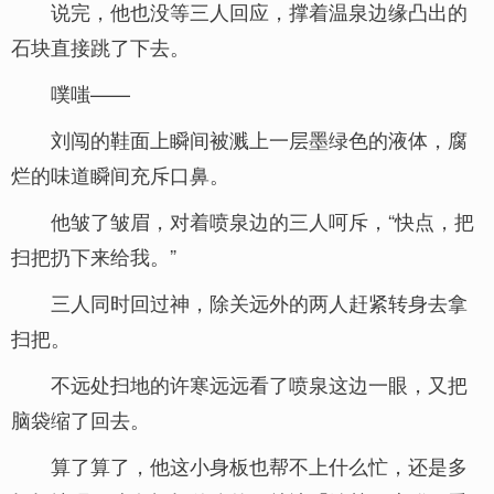
说完，他也没等三人回应，撑着温泉边缘凸出的
石块直接跳了下去。
噗嗤——
刘闯的鞋面上瞬间被溅上一层墨绿色的液体，腐
烂的味道瞬间充斥口鼻。
他皱了皱眉，对着喷泉边的三人呵斥，“快点，把
扫把扔下来给我。”
三人同时回过神，除关远外的两人赶紧转身去拿
扫把。
不远处扫地的许寒远远看了喷泉这边一眼，又把
脑袋缩了回去。
算了算了，他这小身板也帮不上什么忙，还是多