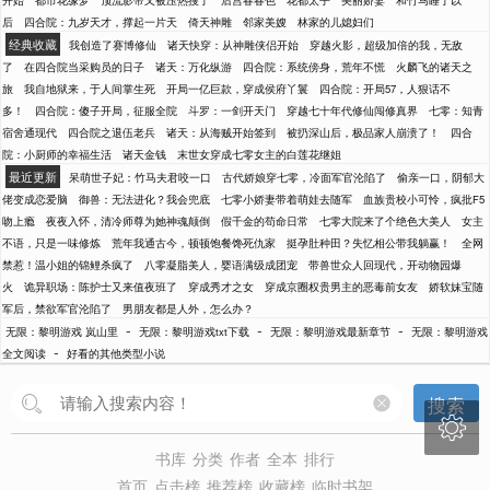
开始
都市花缘梦
顶流影帝又被压热搜了
后宫春春色
花都太子
美丽娇妻
和竹马睡了以
后
四合院：九岁天才，撑起一片天
倚天神雕
邻家美嫂
林家的儿媳妇们
经典收藏
我创造了赛博修仙
诸天快穿：从神雕侠侣开始
穿越火影，超级加倍的我，无敌
了
在四合院当采购员的日子
诸天：万化纵游
四合院：系统傍身，荒年不慌
火麟飞的诸天之
旅
我自地狱来，于人间掌生死
开局一亿巨款，穿成侯府丫鬟
四合院：开局57，人狠话不
多！
四合院：傻子开局，征服全院
斗罗：一剑开天门
穿越七十年代修仙闯修真界
七零：知青
宿舍通现代
四合院之退伍老兵
诸天：从海贼开始签到
被扔深山后，极品家人崩溃了！
四合
院：小厨师的幸福生活
诸天金钱
末世女穿成七零女主的白莲花继姐
最近更新
呆萌世子妃：竹马夫君咬一口
古代娇娘穿七零，冷面军官沦陷了
偷亲一口，阴郁大
佬变成恋爱脑
御兽：无法进化？我会兜底
七零小娇妻带着萌娃去随军
血族贵校小可怜，疯批F5
吻上瘾
夜夜入怀，清冷师尊为她神魂颠倒
假千金的苟命日常
七零大院来了个绝色大美人
女主
不语，只是一味修炼
荒年我通古今，顿顿饱餐馋死仇家
挺孕肚种田？失忆相公带我躺赢！
全网
禁惹！温小姐的锦鲤杀疯了
八零凝脂美人，婴语满级成团宠
带兽世众人回现代，开动物园爆
火
诡异职场：陈护士又来值夜班了
穿成秀才之女
穿成京圈权贵男主的恶毒前女友
娇软妹宝随
军后，禁欲军官沦陷了
男朋友都是人外，怎么办？
-
-
-
无限：黎明游戏 岚山里
无限：黎明游戏txt下载
无限：黎明游戏最新章节
无限：黎明游戏
-
全文阅读
好看的其他类型小说
搜索

书库
分类
作者
全本
排行
首页
点击榜
推荐榜
收藏榜
临时书架