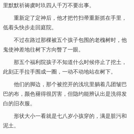
里默默祈祷虞时玖四人千万不要出事。
重新定了定神后，他才把竹扫帚重新抓在手里，
低着头快步走回庭院。
不过在路过那棵被五个孩子包围的老槐树时，他
鬼使神差地往树下方向瞥了一眼。
那五个福利院孩子不知道什么时候停止了挖土，
此刻正手拉手围成一圈，一动不动地站在树下。
他们的脚边，那个被挖开的浅坑里躺着几团皱巴
巴的布，颜色褪得很厉害，但隐约能辨认出是洗得发
白的旧衣服。
形状大小一看就是七八岁小孩穿的，满是脏污和
泥土。