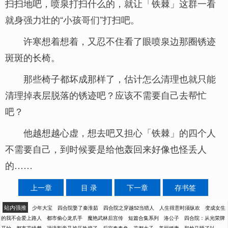
扫扫地吧，喷泉打扫什么的，就让「铁棘」这群一看
就身强力壮的“小孩哥们”打扫吧。
许寒想着想着，又忍不住看了眼喷泉边那圈锈迹
斑斑的长椅。
那些椅子都坏成那样了，估计怎么清理也就只能
清理掉表层脱落的锈迹吧？应该不需要自己去帮忙
吧？
他越想越心虚，想去吧又担心「铁棘」的四个人
不需要自己，到时候要是给他轰回来好像也怪丢人
的……
上一章
目 录
下一章
存书签
站内强推
少年大宝
四合院娶了秦淮茹
四合院之穿越52当猎人
人生得意时须纵欢
变成女生
的我不会爱上路人
都市偷心龙爪手
魔艳武林后宫传
短篇合集系列
洛公子
四合院：从光荣牌