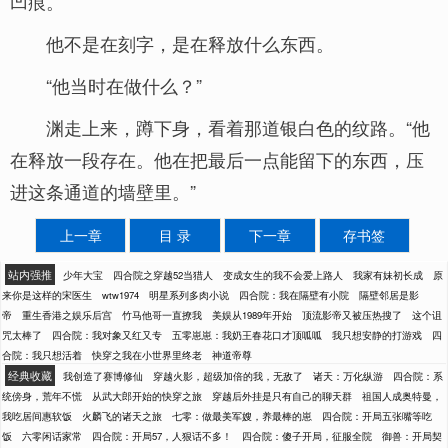
凹痕。
他不是在刻字，是在释放什么东西。
“他当时在做什么？”
渊走上来，蹲下身，看着那道银白色的纹路。“他
在释放一段存在。他在把最后一点能留下的东西，压
进这条通道的墙壁里。”
上一章
目 录
下一章
存书签
站内强推
少年大宝
四合院之穿越52当猎人
变成女生的我不会爱上路人
我家有妹初长成
原
来你是这样的宋医生
wtw1974
明星系列多肉小说
四合院：我在隔壁有小院
隔壁邻居是影
帝
重生香港之娱乐后宫
竹马他哥一直撩我
美娱从1989年开始
顶流影帝又被压热搜了
这个诅
咒太棒了
四合院：我对象又红又专
五零崽崽：我奶王春花口才顶呱呱
我只想安静的打游戏
四
合院：我只想活着
快穿之我在小世界里终老
神道帝尊
经典收藏
我创造了赛博修仙
穿越火影，超级加倍的我，无敌了
诸天：万化纵游
四合院：系
统傍身，荒年不慌
从武大郎开始的快穿之旅
穿越后外挂是只有自己的聊天群
祖国人成奥特曼，
我吃居间惠软饭
火麟飞的诸天之旅
七零：做最美军嫂，养最棒的崽
四合院：开局五张嘴等吃
饭
六零闲话家常
四合院：开局57，人狠话不多！
四合院：傻子开局，征服全院
御兽：开局契