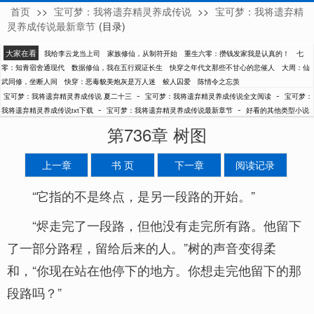
首页
>>
宝可梦：我将遗弃精灵养成传说
>>
宝可梦：我将遗弃精
夏二十三
灵养成传说最新章节
(目录)
大家在看
我给李云龙当上司
家族修仙，从制符开始
重生六零：攒钱发家我是认真的！
七
零：知青宿舍通现代
数据修仙，我在五行观证长生
快穿之年代文那些不甘心的悲催人
大周：仙
武同修，坐断人间
快穿：恶毒貌美炮灰是万人迷
鲛人囚爱
陈情令之忘羡
-
-
宝可梦：我将遗弃精灵养成传说 夏二十三
宝可梦：我将遗弃精灵养成传说全文阅读
宝可梦：
-
-
我将遗弃精灵养成传说txt下载
宝可梦：我将遗弃精灵养成传说最新章节
好看的其他类型小说
第736章 树图
上一章
书 页
下一章
阅读记录
“它指的不是终点，是另一段路的开始。”
“烬走完了一段路，但他没有走完所有路。他留下
了一部分路程，留给后来的人。”树的声音变得柔
和，“你现在站在他停下的地方。你想走完他留下的那
段路吗？”