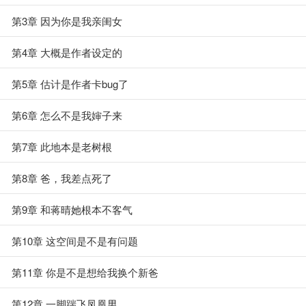
第3章 因为你是我亲闺女
第4章 大概是作者设定的
第5章 估计是作者卡bug了
第6章 怎么不是我婶子来
第7章 此地本是老树根
第8章 爸，我差点死了
第9章 和蒋晴她根本不客气
第10章 这空间是不是有问题
第11章 你是不是想给我换个新爸
第12章 一脚踹飞凤凰男