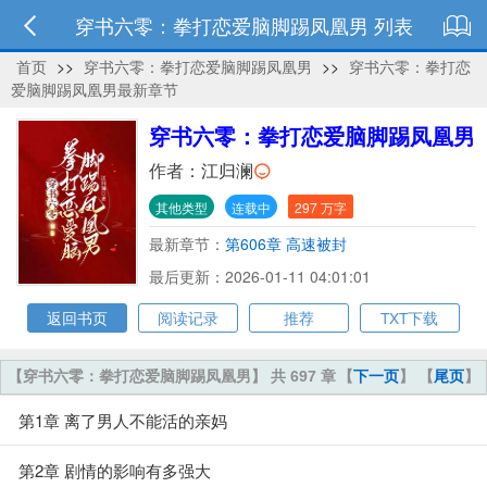
穿书六零：拳打恋爱脑脚踢凤凰男 列表
首页
>>
穿书六零：拳打恋爱脑脚踢凤凰男
>>
穿书六零：拳打恋
爱脑脚踢凤凰男最新章节
穿书六零：拳打恋爱脑脚踢凤凰男
作者：
江归澜
其他类型
连载中
297 万字
最新章节：
第606章 高速被封
最后更新：2026-01-11 04:01:01
返回书页
阅读记录
推荐
TXT下载
【穿书六零：拳打恋爱脑脚踢凤凰男】 共 697 章
【
下一页
】 【
尾页
】
第1章 离了男人不能活的亲妈
第2章 剧情的影响有多强大