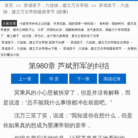
首页
>>
穿成皇子，六连抽，建立万古帝朝
>>
穿成皇子，六连
蓝胖子De梦
抽，建立万古帝朝最新章节
(目录)
大家在看
斗破苍穹外传之云韵篇
开局无敌，我的境界一秒到顶！
美利坚：我的时代
霸天龙
帝楚辰
都市之神医下山
斗罗：拜师比比东，觉醒弑神武魂
灵气复苏后，我被六个哥哥团宠
了
楼上楼下
仙为宠，帝为仆，这个势力真离谱
遮天之我夺舍了北帝
-
-
穿成皇子，六连抽，建立万古帝朝 蓝胖子De梦
穿成皇子，六连抽，建立万古帝朝全文阅读
-
-
穿成皇子，六连抽，建立万古帝朝txt下载
穿成皇子，六连抽，建立万古帝朝最新章节
好看的
玄幻魔法小说
第980章 芦斌邢军的纠结
上一章
书 页
下一章
阅读记录
冥乘风的小心思被拆穿了，但是并没有解释，而
是说道：“总不能我什么事情都冲在前面吧。”
沈万三笑了笑，说道：“我知道你在想什么，但是
你如果真的想成为墨渊帝朝的皇帝，
你现在最应该做的是，让冥苍夜真正地看到你，