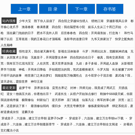
上一章
目 录
下一章
存书签
站内强推
少年大宝
陛下你人设崩了
四合院之穿越52当猎人
猎艳江湖
穿越影视风云录
都
市偷心龙爪手
渔港春夜
春满香夏
四合院：我在隔壁有小院
娱乐人生从三十而已开始
小
枪
混在豪门泡妞的日子
肥水不流外人田
后宫春春色
四合院：开局扇淮如，打忠海！
和竹马
睡了以后
五零崽崽：我奶王春花口才顶呱呱
洛影帝的追妻日常
九爷又挨家法了
快穿之配角的
人生巅峰
经典收藏
悟性逆天，我在诸天薅羊毛
影视生活体验录
斗罗：拜师比比东，觉醒弑神武魂
无
限：从回复术士开始
无敌皇子，开局迎娶女杀神
四合院的自在日子
修真，我有交易系统
洪
荒：我有百万亿混沌至宝
人在洪荒，遮天世界送快递
九叔：多子多福，开局超人血脉
从影视世
界学习技能
神祗：开局末日降临
开创观想法的我，凭武道横推诸天
斗罗大陆
长生被撅了20年
不得不说的故事
绝世唐门之来自梦幻
我能提取万物属性点
古今双穿小子混京都
废武魂？我，
逆天进化，震惊世界
神印王座
最近更新
盗梦千年
异界游乐场
蛮荒古界记
封神：拜师元始，我竟成了周武王
天骄战
纪
逆女！他镇压大凶，你逐他出宗？
武道长生：从猎户开始加点修行
刚抽中SSS级天赋，你跟
我说游戏停服
极限修仙
剑斩仙门
逆天邪神
巫门诡道
仙落凡尘：将军的掌心娇
洪荒：这三
界，还是朕说了算！
最强修仙弱鸡
缓归乡
大荒玄穹彝荒录
修炼废柴闯仙界
绑定系统后，废
材逆袭成永恒
逆麟天命
-
-
穿成皇子，六连抽，建立万古帝朝 蓝胖子De梦
穿成皇子，六连抽，建立万古帝朝txt下载
穿
-
-
成皇子，六连抽，建立万古帝朝最新章节
穿成皇子，六连抽，建立万古帝朝全文阅读
好看的
玄幻魔法小说