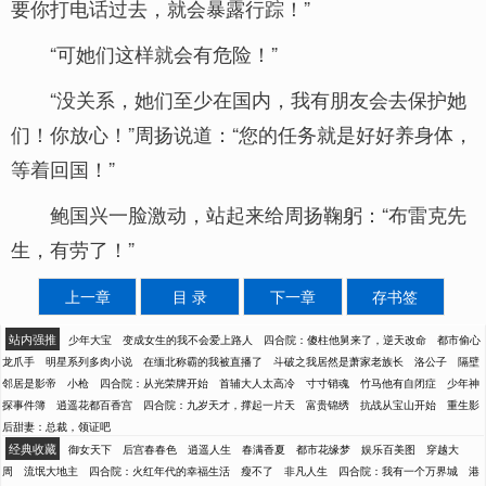
要你打电话过去，就会暴露行踪！”
“可她们这样就会有危险！”
“没关系，她们至少在国内，我有朋友会去保护她
们！你放心！”周扬说道：“您的任务就是好好养身体，
等着回国！”
鲍国兴一脸激动，站起来给周扬鞠躬：“布雷克先
生，有劳了！”
上一章
目 录
下一章
存书签
站内强推
少年大宝
变成女生的我不会爱上路人
四合院：傻柱他舅来了，逆天改命
都市偷心
龙爪手
明星系列多肉小说
在缅北称霸的我被直播了
斗破之我居然是萧家老族长
洛公子
隔壁
邻居是影帝
小枪
四合院：从光荣牌开始
首辅大人太高冷
寸寸销魂
竹马他有自闭症
少年神
探事件簿
逍遥花都百香宫
四合院：九岁天才，撑起一片天
富贵锦绣
抗战从宝山开始
重生影
后甜妻：总裁，领证吧
经典收藏
御女天下
后宫春春色
逍遥人生
春满香夏
都市花缘梦
娱乐百美图
穿越大
周
流氓大地主
四合院：火红年代的幸福生活
瘦不了
非凡人生
四合院：我有一个万界城
港