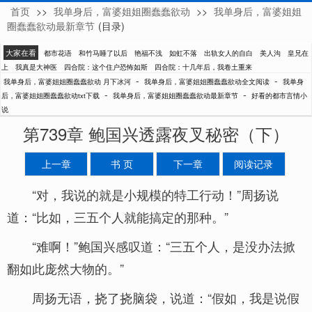
首页
>>
我单身后，富婆姐姐圈蠢蠢欲动
>>
我单身后，富婆姐姐
月下冰河
圈蠢蠢欲动最新章节
(目录)
大家在看
都市花语
和竹马睡了以后
艳福不浅
如虹不落
出轨女人的自白
美人沟
皇兄在
上
我真是大神医
四合院：这个住户恐怖如斯
四合院：十几年后，我卷土重来
-
-
我单身后，富婆姐姐圈蠢蠢欲动 月下冰河
我单身后，富婆姐姐圈蠢蠢欲动全文阅读
我单身
-
-
后，富婆姐姐圈蠢蠢欲动txt下载
我单身后，富婆姐姐圈蠢蠢欲动最新章节
好看的都市言情小
说
第739章 鲍国兴透露夜叉秘密（下）
上一章
书 页
下一章
阅读记录
“对，我说的就是小规模的特工行动！”周扬说
道：“比如，三五个人就能搞定的那种。”
“难啊！”鲍国兴感叹道：“三五个人，是没办法掀
翻如此庞然大物的。”
周扬无语，挠了挠脑袋，说道：“假如，我是说假