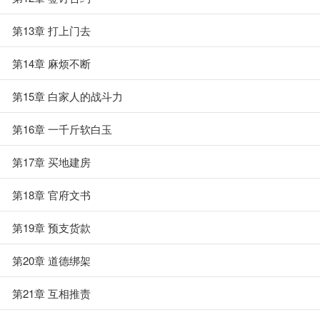
第13章 打上门去
第14章 麻烦不断
第15章 白家人的战斗力
第16章 一千斤软白玉
第17章 买地建房
第18章 官府文书
第19章 预支货款
第20章 道德绑架
第21章 互相推责