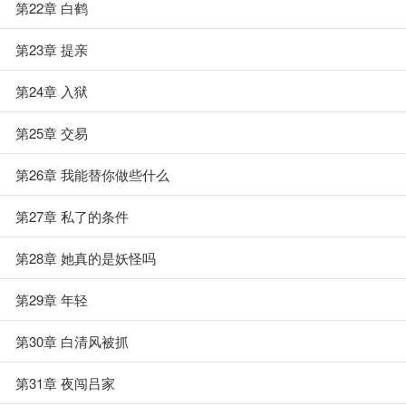
第22章 白鹤
第23章 提亲
第24章 入狱
第25章 交易
第26章 我能替你做些什么
第27章 私了的条件
第28章 她真的是妖怪吗
第29章 年轻
第30章 白清风被抓
第31章 夜闯吕家