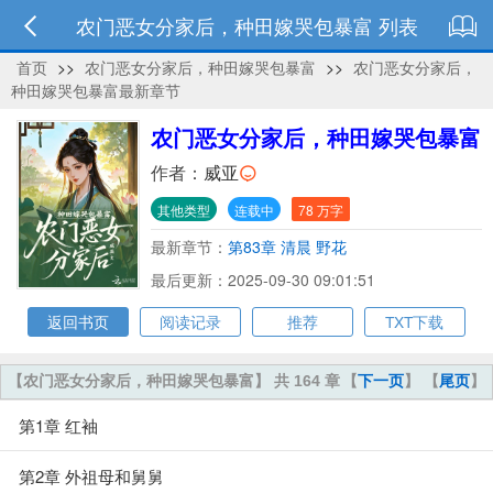
农门恶女分家后，种田嫁哭包暴富 列表
首页
>>
农门恶女分家后，种田嫁哭包暴富
>>
农门恶女分家后，
种田嫁哭包暴富最新章节
农门恶女分家后，种田嫁哭包暴富
作者：
威亚
其他类型
连载中
78 万字
最新章节：
第83章 清晨 野花
最后更新：2025-09-30 09:01:51
返回书页
阅读记录
推荐
TXT下载
【农门恶女分家后，种田嫁哭包暴富】 共 164 章
【
下一页
】 【
尾页
】
第1章 红袖
第2章 外祖母和舅舅