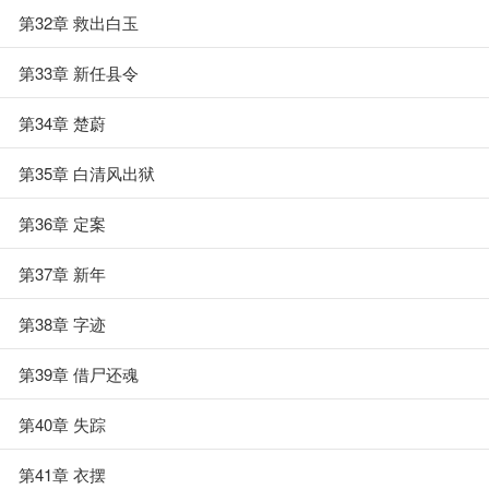
第32章 救出白玉
第33章 新任县令
第34章 楚蔚
第35章 白清风出狱
第36章 定案
第37章 新年
第38章 字迹
第39章 借尸还魂
第40章 失踪
第41章 衣摆