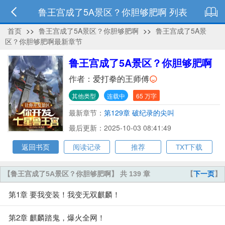
鲁王宫成了5A景区？你胆够肥啊 列表
首页
>>
鲁王宫成了5A景区？你胆够肥啊
>>
鲁王宫成了5A景
区？你胆够肥啊最新章节
鲁王宫成了5A景区？你胆够肥啊
作者：
爱打拳的王师傅
其他类型
连载中
65 万字
最新章节：
第129章 破纪录的尖叫
最后更新：2025-10-03 08:41:49
返回书页
阅读记录
推荐
TXT下载
【鲁王宫成了5A景区？你胆够肥啊】 共 139 章
【
下一页
】
第1章 要我变装！我变无双麒麟！
第2章 麒麟踏鬼，爆火全网！