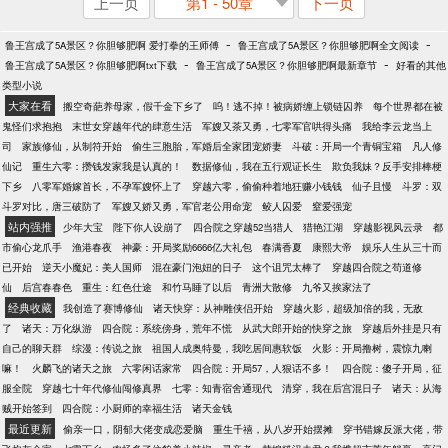
上一页
第1 - 50章
下一页
-
-
鲁王宫成了5A景区？你胆够肥啊 爱打拳的王师傅
鲁王宫成了5A景区？你胆够肥啊全文阅读
-
-
鲁王宫成了5A景区？你胆够肥啊txt下载
鲁王宫成了5A景区？你胆够肥啊最新章节
好看的其他
类型小说
大家在看
搬空奇葩养母家，假千金下乡了
呜！逃不掉！被病娇缠上锁链囚养
每个世界都在被
鬼怪们求抱抱
末世女穿越年代的肆意生活
军嫂又茶又勇，七零军官哄得头痛
我给李云龙当上
司
家族修仙，从制符开始
偷生三胞胎，军婚后全家团宠娇妻
斗破：开局一个青铜宝箱
凡人修
仙记
重生六零：攒钱发家我是认真的！
数据修仙，我在五行观证长生
欺负我妹？反手安排棒梗
下乡
八零军婚嫁首长，不孕军嫂怀上了
穿越六零，偷偷种着地狂赚小钱钱
仙子且慢
斗罗：双
斗罗对比，唐三破防了
军嫂又娇又勇，军官老公用命宠
鲛人囚爱
窒爱强宠
站内强推
少年大宝
陛下你人设崩了
四合院之穿越52当猎人
猎艳江湖
穿越影视风云录
都
市偷心龙爪手
渔港春夜
神豪：开局奖励6666亿大礼包
春满香夏
康熙大帝
娱乐人生从三十而
已开始
逆天小魔妃：美人国师
混在豪门泡妞的日子
这个诅咒太棒了
穿越四合院之苟道修
仙
后宫春春色
重生：红色仕途
和竹马睡了以后
青洲大散修
九爷又挨家法了
经典收藏
我创造了赛博修仙
诸天快穿：从神雕侠侣开始
穿越火影，超级加倍的我，无敌
了
诸天：万化纵游
四合院：系统傍身，荒年不慌
从武大郎开始的快穿之旅
穿越后外挂是只有
自己的聊天群
综漫：传说之旅
祖国人成奥特曼，我吃居间惠软饭
火影：开局撸树，震惊九喇
嘛！
火麟飞的诸天之旅
六零闲话家常
四合院：开局57，人狠话不多！
四合院：傻子开局，征
服全院
穿越七十年代修仙闯修真界
七零：知青宿舍通现代
清穿，我在后宫混日子
诸天：从海
贼开始签到
四合院：小厨师的幸福生活
诸天金钱
最近更新
偷亲一口，阴郁大佬变成恋爱脑
重生千禧，从八岁开始摆摊
穿书错嫁反派大佬，带