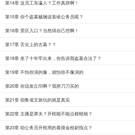
第14章 这员工东瀛人？工作真拼啊！
第15章 你个盗墓贼搁这装啥公务员呢？
第16章 景区入口？当然得自己挖啊！
第17章 舌尖上的古墓？？
第18章 坐了十年牢出来，你告诉我盗墓合法了？
第19章 不怕你演的像，就怕你不像演的
第20章 你说发丘印啊？我拼刀刀买的
第21章 咱鲁省文旅玩的就是真实
第22章 主播是莽夫？开棺能不能点根蜡烛？
第23章 咱公务员开棺用的着摸金校尉指点？