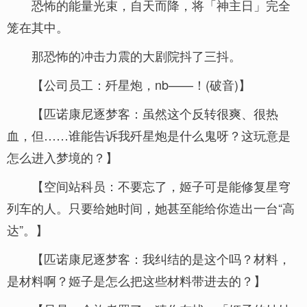
恐怖的能量光束，自天而降，将「神主日」完全
笼在其中。
那恐怖的冲击力震的大剧院抖了三抖。
【公司员工：歼星炮，nb——！(破音)】
【匹诺康尼逐梦客：虽然这个反转很爽、很热
血，但……谁能告诉我歼星炮是什么鬼呀？这玩意是
怎么进入梦境的？】
【空间站科员：不要忘了，姬子可是能修复星穹
列车的人。只要给她时间，她甚至能给你造出一台“高
达”。】
【匹诺康尼逐梦客：我纠结的是这个吗？材料，
是材料啊？姬子是怎么把这些材料带进去的？】