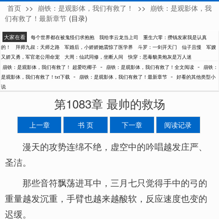
首页
>>
崩铁：是观影体，我们有救了！
>>
崩铁：是观影体，我
超爱吃椰子
们有救了！最新章节
(目录)
大家在看
每个世界都在被鬼怪们求抱抱
我给李云龙当上司
重生六零：攒钱发家我是认真
的！
拜师九叔：天师之路
军婚后，小娇娇她震惊了医学界
斗罗：一剑开天门
仙子且慢
军嫂
又娇又勇，军官老公用命宠
大周：仙武同修，坐断人间
快穿：恶毒貌美炮灰是万人迷
-
-
崩铁：是观影体，我们有救了！ 超爱吃椰子
崩铁：是观影体，我们有救了！全文阅读
崩铁：
-
-
是观影体，我们有救了！txt下载
崩铁：是观影体，我们有救了！最新章节
好看的其他类型小
说
第1083章 最帅的救场
上一章
书 页
下一章
阅读记录
漫天的攻势连绵不绝，虚空中的吟唱越发庄严、
圣洁。
那些音符飘荡进耳中，三月七只觉得手中的弓的
重量越发沉重，手臂也越来越酸软，反应速度也变的
迟缓。