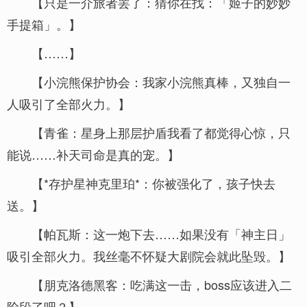
【只是一介旅者罢了：猜你在找：「姬子的妙妙
手提箱」。】
【……】
【小浣熊保护协会：我家小浣熊真棒，又独自一
人吸引了全部火力。】
【青雀：星身上那层护盾我看了都觉得心惊，只
能说……补天司命是真的宠。】
【*存护星神克里珀*：你被强化了，孩子快去
送。】
【帕瓦斯：这一炮下去……如果没有「神主日」
吸引全部火力。我丝毫不怀疑大剧院会就此坠毁。】
【朋克洛德黑客：吃满这一击，boss应该进入二
阶段了吧？】