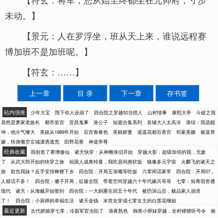
未动。】
【景元：人在罗浮坐，班从天上来，谁说远程赛
博加班不是加班呢。】
【符玄：……】
上一章
目 录
下一章
存书签
站内强推
少年大宝
陛下你人设崩了
四合院之穿越52当猎人
山村情事
康熙大帝
斗破之我
居然是萧家老族长
都市皇宫
宜昌鬼事
洛公子
短篇合集系列
首辅大人太高冷
港综：我选靓
坤，他火气够大
美娱从1989年开始
后宫春春色
美丽娇妻
逍遥花都百香宫
邻家美嫂
被逼替
嫁，转身搬空京城潇洒逃荒
田野花香
神道帝尊
经典收藏
我创造了赛博修仙
诸天快穿：从神雕侠侣开始
穿越火影，超级加倍的我，无敌
了
从武大郎开始的快穿之旅
祖国人成奥特曼，我吃居间惠软饭
镜像多元宇宙
火麟飞的诸天之
旅
欺负我妹？反手安排棒梗下乡
四合院：开局五张嘴等吃饭
六零闲话家常
四合院：开局57，
人狠话不多！
四合院：傻子开局，征服全院
带着空间穿越六十年代嫁兵哥哥
七零：知青宿舍通
现代
诸天：从海贼开始签到
四合院：一大妈重生回五十年代
被扔深山后，极品家人崩溃
了！
四合院：小厨师的幸福生活
诸天金钱
末世女穿成七零女主的白莲花继姐
最近更新
古代娇娘穿七零，冷面军官沦陷了
港夜熟色
御兽小师妹穿越，全村猪猪听号令
偷