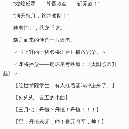
“煌煌威灵——尊吾敕命——斩无赦！”
“洞天隐月，苍龙浊世！”
神君挥刀，苍龙呼啸。
随之而来的便是一片漆黑。
＜《上升的一切必将汇合》播放完毕。＞
＜即将播放——崩坏星穹铁道：《太阳照常升
起》＞
【绘世学院学生：有人扛着音响冲进来了。】
【乆乆乆：云五的小曲】
【三月七：丹恒？丹恒！丹恒！！！】
【星：丹恒老师，帅！景元将军，帅！】