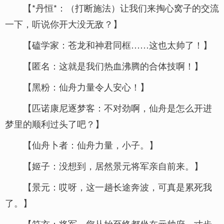
【*丹恒*：（打断施法）让我们来掏心窝子的交流
一下，听说你开大没无敌？】
【磕学家：苍龙和神君同框……这也太帅了！】
【匿名：这就是我们热血沸腾的合体技啊！】
【黑粉：仙舟力量令人安心！】
【匹诺康尼逐梦客：不对劲啊，仙舟是怎么开进
梦里的顺利过头了吧？】
【仙舟卜者：仙舟力量，小子。】
【姬子：没想到，居然景元将军亲自前来。】
【景元：哎呀，这一趟长途奔波，可真是累死我
了。】
【符玄：将军，您从始至终都坐在元帅府，寸步