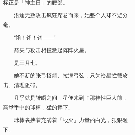
标正是「神主日」的腰部。
沿途无数攻击疯狂席卷而来，她整个人却不避分
毫。
“锵！锵！锵——”
箭矢与攻击相撞激起阵阵火星。
是三月七。
她不断的张弓搭箭、拉满弓弦，只为给星拦截攻
击、清理阻碍。
几乎就是转瞬之间，星便来到了那神性巨人前，
高举手中的球棒，猛的挥下。
球棒裹挟着充满着「毁灭」力量的白光，狠狠砸
下。