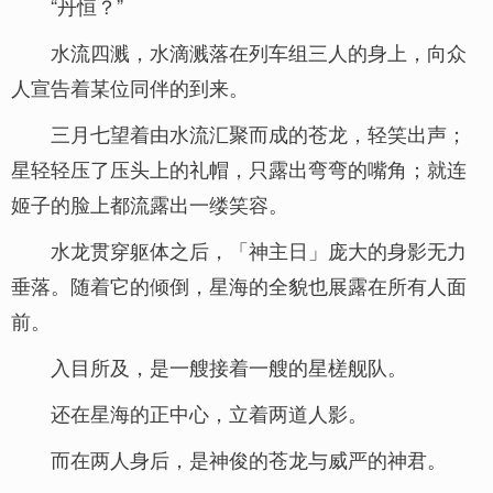
“丹恒？”
水流四溅，水滴溅落在列车组三人的身上，向众
人宣告着某位同伴的到来。
三月七望着由水流汇聚而成的苍龙，轻笑出声；
星轻轻压了压头上的礼帽，只露出弯弯的嘴角；就连
姬子的脸上都流露出一缕笑容。
水龙贯穿躯体之后，「神主日」庞大的身影无力
垂落。随着它的倾倒，星海的全貌也展露在所有人面
前。
入目所及，是一艘接着一艘的星槎舰队。
还在星海的正中心，立着两道人影。
而在两人身后，是神俊的苍龙与威严的神君。