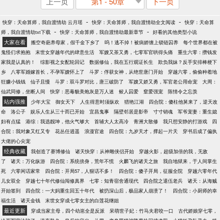
上一页
第1 - 50章
下一页
-
-
快穿：天命算师，我自渡情劫 云月瑶
快穿：天命算师，我自渡情劫全文阅读
快穿：天命算
-
-
师，我自渡情劫txt下载
快穿：天命算师，我自渡情劫最新章节
好看的其他类型小说
大家在看
搬空奇葩养母家，假千金下乡了
呜！逃不掉！被病娇缠上锁链囚养
每个世界都在被
鬼怪们求抱抱
末世女穿越年代的肆意生活
军嫂又茶又勇，七零军官哄得头痛
重生六零：攒钱发
家我是认真的！
综影视之女配轮回记
数据修仙，我在五行观证长生
欺负我妹？反手安排棒梗下
乡
八零军婚嫁首长，不孕军嫂怀上了
斗罗：俘获女神，从绝世唐门开始
穿越六零，偷偷种着地
狂赚小钱钱
仙子且慢
斗罗：双斗罗对比，唐三破防了
军嫂又娇又勇，军官老公用命宠
大周：
仙武同修，坐断人间
快穿：恶毒貌美炮灰是万人迷
鲛人囚爱
窒爱强宠
陈情令之忘羡
站内强推
少年大宝
御女天下
人生得意时须纵欢
猎艳江湖
四合院：傻柱他舅来了，逆天改
命
洛公子
娱乐人生从三十而已开始
宜昌鬼事
隔壁邻居是影帝
寸寸销魂
军爷宠妻：重生媳
妇有点猛
港综：我选靓坤，他火气够大
首辅大人太高冷
青洲大散修
我只想安静的打游戏
四
合院：我对象又红又专
花丛任逍遥
浪漫官途
四合院：九岁天才，撑起一片天
穿书后成了偏执
大佬的心尖宠
经典收藏
我创造了赛博修仙
诸天快穿：从神雕侠侣开始
穿越火影，超级加倍的我，无敌
了
诸天：万化纵游
四合院：系统傍身，荒年不慌
火麟飞的诸天之旅
我自地狱来，于人间掌生
死
六零闲话家常
四合院：开局57，人狠话不多！
四合院：傻子开局，征服全院
穿越六零年代
儿女双全
穿越七十年代修仙闯修真界
七零：知青宿舍通现代
四合院之退伍老兵
诸天：从海贼
开始签到
四合院：一大妈重生回五十年代
被扔深山后，极品家人崩溃了！
四合院：小厨师的幸
福生活
诸天金钱
末世女穿成七零女主的白莲花继姐
最近更新
穿成当家主母，四个幼崽全是反派
呆萌世子妃：竹马夫君咬一口
古代娇娘穿七零，