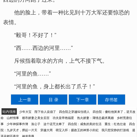
他的脸上，带着一种比见到十万大军还要惊恐的
表情。
“毅哥！不好了！”
“西……西边的河里……”
斥候指着取水的方向，上气不接下气。
“河里的鱼……”
“河里的鱼，身上都长出了爪子！”
上一章
目 录
下一章
存书签
站内强推
少年大宝
陛下你人设崩了
四合院之穿越52当猎人
四合院：傻柱他舅来了，逆天改
命
山村情事
都市娇妻之美女后宫
功夫皇帝艳福星
热火娇妻：薄情总裁求离婚
乡村荒唐往
事
少年神探事件簿
洛公子
这个诅咒太棒了
四合院：咸鱼的美好生活
重生：红色仕途
四合
院：九岁天才，撑起一片天
穿越大周
萌宝入怀：摄政王的神算小卦妃
我只想安静的打游戏
逍
遥花都百香宫
神道帝尊