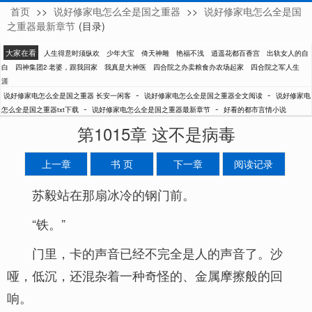
首页
>>
说好修家电怎么全是国之重器
>>
说好修家电怎么全是国
长安一闲客
之重器最新章节
(目录)
大家在看
人生得意时须纵欢
少年大宝
倚天神雕
艳福不浅
逍遥花都百香宫
出轨女人的自
白
四神集团2·老婆，跟我回家
我真是大神医
四合院之办卖粮食办农场起家
四合院之军人生
涯
-
-
说好修家电怎么全是国之重器 长安一闲客
说好修家电怎么全是国之重器全文阅读
说好修家电
-
-
怎么全是国之重器txt下载
说好修家电怎么全是国之重器最新章节
好看的都市言情小说
第1015章 这不是病毒
上一章
书 页
下一章
阅读记录
苏毅站在那扇冰冷的钢门前。
“铁。”
门里，卡的声音已经不完全是人的声音了。沙
哑，低沉，还混杂着一种奇怪的、金属摩擦般的回
响。