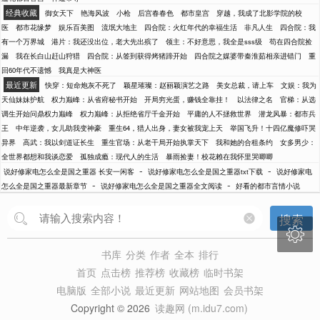
经典收藏
御女天下
艳海风波
小枪
后宫春春色
都市皇宫
穿越，我成了北影学院的校
医
都市花缘梦
娱乐百美图
流氓大地主
四合院：火红年代的幸福生活
非凡人生
四合院：我
有一个万界城
港片：我还没出位，老大先出殡了
领主：不好意思，我全是sss级
苟在四合院捡
漏
我在长白山赶山狩猎
四合院：从签到获得烤猪蹄开始
四合院之媒婆带秦淮茹相亲进错门
重
回60年代不遗憾
我真是大神医
最近更新
快穿：短命炮灰不死了
颖星璀璨：赵丽颖演艺之路
美女总裁，请上车
文娱：我为
天仙妹妹护航
权力巅峰：从省府秘书开始
开局穷光蛋，赚钱全靠挂！
以法律之名
官梯：从选
调生开始问鼎权力巅峰
权力巅峰：从拒绝省厅千金开始
平庸的人不拯救世界
潜龙风暴：都市兵
王
中年逆袭，女儿助我变神豪
重生64，猎人出身，妻女被我宠上天
举国飞升！十四亿魔修吓哭
异界
高武：我以剑道证长生
重生官场：从老干局开始执掌天下
我和她的合租条约
女多男少：
全世界都想和我谈恋爱
孤独成瘾：现代人的生活
暴雨捡妻！校花赖在我怀里哭唧唧
-
-
说好修家电怎么全是国之重器 长安一闲客
说好修家电怎么全是国之重器txt下载
说好修家电
-
-
怎么全是国之重器最新章节
说好修家电怎么全是国之重器全文阅读
好看的都市言情小说
搜索

书库
分类
作者
全本
排行
首页
点击榜
推荐榜
收藏榜
临时书架
电脑版
全部小说
最近更新
网站地图
会员书架
Copyright © 2026
读趣网 (m.idu7.com)