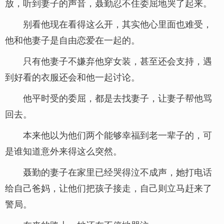
放，听到妻子的声音，聂勤忍不住委屈地哭了起来。
别看他现在看得这么开，其实他心里面也难受，
他和他妻子是自由恋爱在一起的。
只有他妻子不嫌弃他穿女装，甚至还会支持，遇
到好看的衣服还会和他一起讨论。
他平时受的委屈，都是去找妻子，让妻子帮他骂
回去。
本来他以为他们两个能够幸福到老一辈子的，可
是谁知道意外来得这么突然。
聂勤的妻子在家里已经哭得泣不成声，她打电话
给自己爸妈，让他们把孩子接走，自己则立马赶来了
警局。