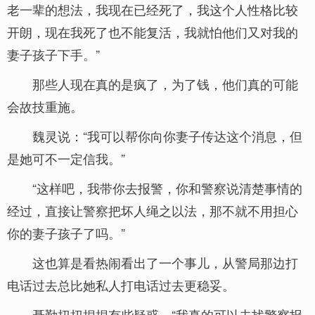
老一辈的想法，我现在已经死了，我这个人性格比较
开朗，现在我死了也不能复活，我就怕他们又对我的
妻子孩子下手。”
那些人现在真的是疯了，为了钱，他们真的可能
会故技重施。
魏灵说：“我可以帮你向你妻子传达这个消息，但
是她可不一定信我。”
“这样吧，我带你去报警，你和警察说清楚事情的
经过，直接让警察把坏人绳之以法，那不就不用担心
你的妻子孩子了吗。”
这也算是看热闹看出了一个事儿，从警局那边打
电话过去总比她私人打电话过去更稳妥。
聂勤扭扭捏捏有些疑惑，“我真的可以去找警察报