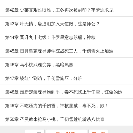
敌
第42章 史莱克艰难取胜，王冬再次被封印？宇梦迪求见
第43章 叶无情，唐逍泪加入天使殿，这是师公？
第44章 晋升九十七级！斗罗星意志苏醒，神核
第45章 日月皇家魂导师学院战死三人，千仞雪火上加油
第46章 马小桃武魂变异，黑暗凤凰
第47章 镜红尘到访，千仞雪施压，分赃
第48章 最新定装魂导炮到手，毒不死找上千仞雪，狂傲的她
第49章 不吃压力的千仞雪，神核显威，毒不死，败！
第50章 圣灵教来抢马小桃，千仞雪趁机斩杀八供奉