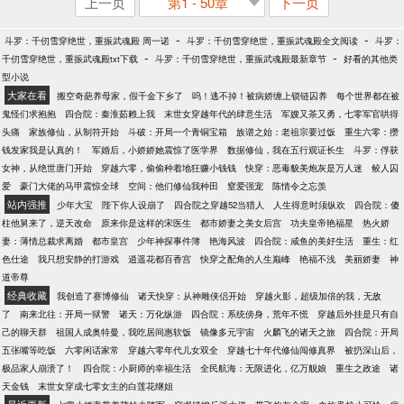
上一页
第1 - 50章
下一页
-
-
斗罗：千仞雪穿绝世，重振武魂殿 周一诺
斗罗：千仞雪穿绝世，重振武魂殿全文阅读
斗罗：
-
-
千仞雪穿绝世，重振武魂殿txt下载
斗罗：千仞雪穿绝世，重振武魂殿最新章节
好看的其他类
型小说
大家在看
搬空奇葩养母家，假千金下乡了
呜！逃不掉！被病娇缠上锁链囚养
每个世界都在被
鬼怪们求抱抱
四合院：秦淮茹赖上我
末世女穿越年代的肆意生活
军嫂又茶又勇，七零军官哄得
头痛
家族修仙，从制符开始
斗破：开局一个青铜宝箱
族谱之始：老祖宗要过饭
重生六零：攒
钱发家我是认真的！
军婚后，小娇娇她震惊了医学界
数据修仙，我在五行观证长生
斗罗：俘获
女神，从绝世唐门开始
穿越六零，偷偷种着地狂赚小钱钱
快穿：恶毒貌美炮灰是万人迷
鲛人囚
爱
豪门大佬的马甲震惊全球
空间：他们修仙我种田
窒爱强宠
陈情令之忘羡
站内强推
少年大宝
陛下你人设崩了
四合院之穿越52当猎人
人生得意时须纵欢
四合院：傻
柱他舅来了，逆天改命
原来你是这样的宋医生
都市娇妻之美女后宫
功夫皇帝艳福星
热火娇
妻：薄情总裁求离婚
都市皇宫
少年神探事件簿
艳海风波
四合院：咸鱼的美好生活
重生：红
色仕途
我只想安静的打游戏
逍遥花都百香宫
快穿之配角的人生巅峰
艳福不浅
美丽娇妻
神
道帝尊
经典收藏
我创造了赛博修仙
诸天快穿：从神雕侠侣开始
穿越火影，超级加倍的我，无敌
了
南来北往：开局一狱警
诸天：万化纵游
四合院：系统傍身，荒年不慌
穿越后外挂是只有自
己的聊天群
祖国人成奥特曼，我吃居间惠软饭
镜像多元宇宙
火麟飞的诸天之旅
四合院：开局
五张嘴等吃饭
六零闲话家常
穿越六零年代儿女双全
穿越七十年代修仙闯修真界
被扔深山后，
极品家人崩溃了！
四合院：小厨师的幸福生活
全民航海：无限进化，亿万舰娘
重生之政途
诸
天金钱
末世女穿成七零女主的白莲花继姐