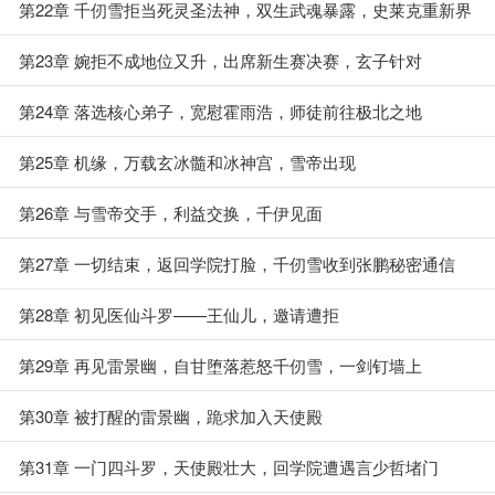
力
第22章 千仞雪拒当死灵圣法神，双生武魂暴露，史莱克重新界
定千仞雪
第23章 婉拒不成地位又升，出席新生赛决赛，玄子针对
第24章 落选核心弟子，宽慰霍雨浩，师徒前往极北之地
第25章 机缘，万载玄冰髓和冰神宫，雪帝出现
第26章 与雪帝交手，利益交换，千伊见面
第27章 一切结束，返回学院打脸，千仞雪收到张鹏秘密通信
第28章 初见医仙斗罗——王仙儿，邀请遭拒
第29章 再见雷景幽，自甘堕落惹怒千仞雪，一剑钉墙上
第30章 被打醒的雷景幽，跪求加入天使殿
第31章 一门四斗罗，天使殿壮大，回学院遭遇言少哲堵门