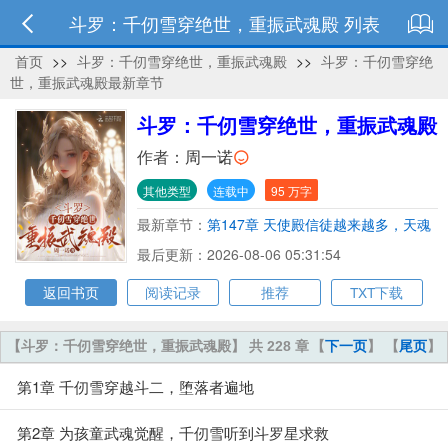
斗罗：千仞雪穿绝世，重振武魂殿 列表
首页
>>
斗罗：千仞雪穿绝世，重振武魂殿
>>
斗罗：千仞雪穿绝
世，重振武魂殿最新章节
斗罗：千仞雪穿绝世，重振武魂殿
作者：
周一诺
其他类型
连载中
95 万字
最新章节：
第147章 天使殿信徒越来越多，天魂
求救
最后更新：2026-08-06 05:31:54
返回书页
阅读记录
推荐
TXT下载
【斗罗：千仞雪穿绝世，重振武魂殿】 共 228 章
【
下一页
】 【
尾页
】
第1章 千仞雪穿越斗二，堕落者遍地
第2章 为孩童武魂觉醒，千仞雪听到斗罗星求救