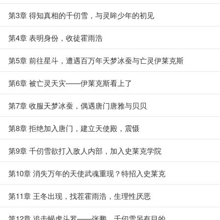
第3章 得知真相的千仞雪，与灵眸少年的初见
第4章 表明身份，收徒霍雨浩
第5章 前往星斗，遭遇百万年天梦冰蚕与亡灵伊莱克斯
第6章 被亡灵天灾——伊莱克斯看上了
第7章 收服天梦冰蚕，偶遇唐门唐雅与贝贝
第8章 拒绝加入唐门，建立天使殿，震慑
第9章 千仞雪欲打入敌人内部，加入史莱克学院
第10章 消失万年的天使武魂重现？特招入史莱克
第11章 王冬出现，找茬霍雨浩，生理性厌恶
第12章 追击蝎虎斗罗——张鹏，千仞雪另有目的