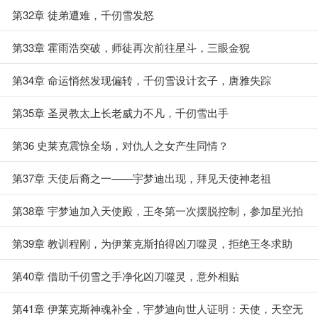
第32章 徒弟遭难，千仞雪发怒
第33章 霍雨浩突破，师徒再次前往星斗，三眼金猊
第34章 命运悄然发现偏转，千仞雪设计玄子，唐雅失踪
第35章 圣灵教太上长老威力不凡，千仞雪出手
第36 史莱克震惊全场，对仇人之女产生同情？
第37章 天使后裔之一——宇梦迪出现，拜见天使神老祖
第38章 宇梦迪加入天使殿，王冬第一次摆脱控制，参加星光拍
卖会
第39章 教训程刚，为伊莱克斯拍得凶刀噬灵，拒绝王冬求助
第40章 借助千仞雪之手净化凶刀噬灵，意外相贴
第41章 伊莱克斯神魂补全，宇梦迪向世人证明：天使，天空无