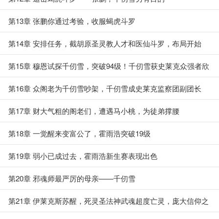
第13章 张鹏你通过考验，收服蝎虎斗罗
第14章 安排任务，截胡原圣灵教人才和医仙斗罗，布局开始
第15章 穆恩试探千仞雪，突破94级！千仞雪获史莱克众强者欣
赏
第16章 众阁老为千仞雪吵架，千仞雪成史莱克监察团副团长
第17章 财大气粗的阁老们，遭遇马小桃，为徒弟撑腰
第18章 一觉醒来变富公了，霍雨浩突破19级
第19章 弱小已成过去，霍雨浩新生赛表现出色
第20章 邪魂师最严厉的母亲——千仞雪
第21章 伊莱克斯苏醒，死灵圣法神武魂超度亡灵，庞大信仰之