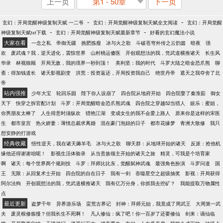
上一页
第1 - 50章
下一页
-
-
玄幻：开局觉醒神级复制天赋 一二爷
玄幻：开局觉醒神级复制天赋全文阅读
玄幻：开局觉醒
-
-
神级复制天赋txt下载
玄幻：开局觉醒神级复制天赋最新章节
好看的玄幻魔法小说
大家在看
一念之私
帝御无疆
挑肥拣瘦
冰与火之歌
斗破苍穹外传之云韵篇
暗夜
强
欢
废武魂？我，逆天进化，震惊世界
山村桃运傻医
开创观想法的我，凭武道横推诸天
长生风
华录
林视狼顾
开局无敌，我的境界一秒到顶！
美利坚：我的时代
斗罗大陆之暗金恐爪熊
聊
斋：得加钱道长
诸天影视剧变
洪荒：投资返还，开局投资我自己
绝世丹帝
遮天之我夺舍了北
帝
站内强推
少年大宝
轮回乐园
陛下你人设崩了
四合院从地府开始
四合院娶了秦淮茹
御女
天下
快穿之拆官配计划
斗罗：开局觉醒暗金恐爪熊武魂
四合院之穿越52当猎人
娱乐：蜜姐，
你男朋友太棒了
人生得意时须纵欢
猎艳江湖
变成女生的我不会爱上路人
原来你是这样的宋医
生
都市皇宫
热火娇妻：薄情总裁求离婚
混在豪门泡妞的日子
都市花缘梦
青洲大散修
我只
想安静的打游戏
经典收藏
悟性逆天，我在诸天薅羊毛
冰与火之歌
聊天群：从地球开始的诸天
反派：抢他机
缘他还得谢谢咱呢！
影视生活体验录
从当贵族领主开始的诸天之旅
精灵，可我是个培育家
啊
诸天：每个世界两个规则技
斗罗：拜师比比东，觉醒弑神武魂
最强角色扮演
斗罗问道
国
王
无限：从回复术士开始
四合院的自在日子
我有一剑
吞噬星空之超级抽奖
影视：开局获得
阿尔法狗
开创观想法的我，凭武道横推诸天
我有亿万分身，你抓我去挖矿？
我能提取万物属性
点
最近更新
盗梦千年
异界游乐场
蛮荒古界记
封神：拜师元始，我竟成了周武王
大周第一武
夫
废灵根修炼慢？但我长生不死啊！
凡人修仙：疯了吧！你一百岁了还要修仙
剑来：谪仙临