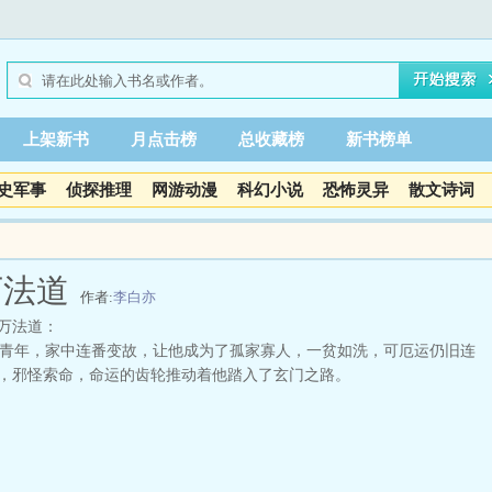
上架新书
月点击榜
总收藏榜
新书榜单
史军事
侦探推理
网游动漫
科幻小说
恐怖灵异
散文诗词
万法道
作者:
李白亦
万法道：
年，家中连番变故，让他成为了孤家寡人，一贫如洗，可厄运仍旧连
，邪怪索命，命运的齿轮推动着他踏入了玄门之路。