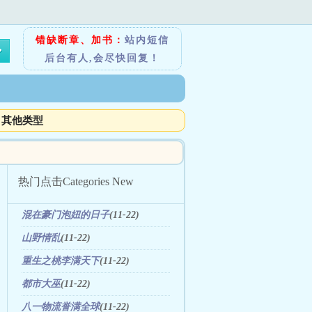
错缺断章、加书：
站内短信
后台有人,会尽快回复！
其他类型
热门点击
Categories New
混在豪门泡妞的日子
(11-22)
山野情乱
(11-22)
重生之桃李满天下
(11-22)
都市大巫
(11-22)
八一物流誉满全球
(11-22)