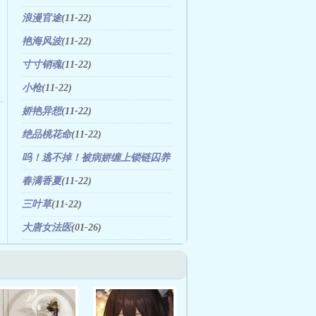
浪漫官途
(11-22)
艳海风波
(11-22)
寸寸销魂
(11-22)
小枪
(11-22)
娇艳异想
(11-22)
绝品桃花命
(11-22)
呜！逃不掉！被病娇缠上锁链囚养
(11-25)
春满香夏
(11-22)
三叶草
(11-22)
大唐女法医
(01-26)