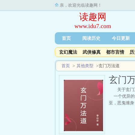
亲，欢迎光临读趣网！
读趣网
www.idu7.com
首页
阅读历史
今日更新
玄幻魔法
武侠修真
都市言情
历
首页
>
其他类型
>
玄门万法道
玄门
关于玄门
一个优异的青
至，恶鬼缠身