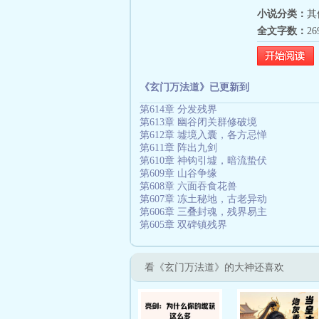
小说分类：
其
全文字数：
2
《玄门万法道》已更新到
第614章 分发残界
第613章 幽谷闭关群修破境
第612章 墟境入囊，各方忌惮
第611章 阵出九剑
第610章 神钩引墟，暗流蛰伏
第609章 山谷争缘
第608章 六面吞食花兽
第607章 冻土秘地，古老异动
第606章 三叠封魂，残界易主
第605章 双碑镇残界
看《玄门万法道》的大神还喜欢