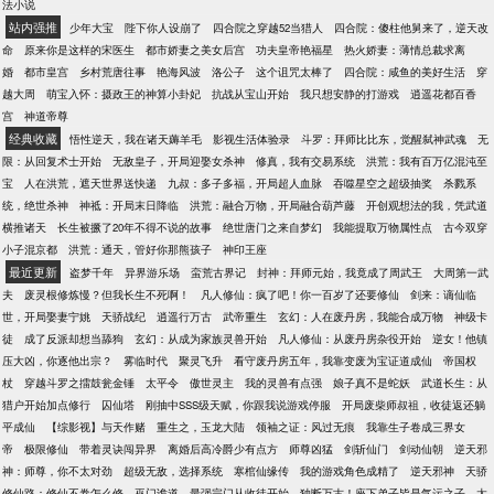
法小说
站内强推
少年大宝
陛下你人设崩了
四合院之穿越52当猎人
四合院：傻柱他舅来了，逆天改
命
原来你是这样的宋医生
都市娇妻之美女后宫
功夫皇帝艳福星
热火娇妻：薄情总裁求离
婚
都市皇宫
乡村荒唐往事
艳海风波
洛公子
这个诅咒太棒了
四合院：咸鱼的美好生活
穿
越大周
萌宝入怀：摄政王的神算小卦妃
抗战从宝山开始
我只想安静的打游戏
逍遥花都百香
宫
神道帝尊
经典收藏
悟性逆天，我在诸天薅羊毛
影视生活体验录
斗罗：拜师比比东，觉醒弑神武魂
无
限：从回复术士开始
无敌皇子，开局迎娶女杀神
修真，我有交易系统
洪荒：我有百万亿混沌至
宝
人在洪荒，遮天世界送快递
九叔：多子多福，开局超人血脉
吞噬星空之超级抽奖
杀戮系
统，绝世杀神
神祗：开局末日降临
洪荒：融合万物，开局融合葫芦藤
开创观想法的我，凭武道
横推诸天
长生被撅了20年不得不说的故事
绝世唐门之来自梦幻
我能提取万物属性点
古今双穿
小子混京都
洪荒：通天，管好你那熊孩子
神印王座
最近更新
盗梦千年
异界游乐场
蛮荒古界记
封神：拜师元始，我竟成了周武王
大周第一武
夫
废灵根修炼慢？但我长生不死啊！
凡人修仙：疯了吧！你一百岁了还要修仙
剑来：谪仙临
世，开局娶妻宁姚
天骄战纪
逍遥行万古
武帝重生
玄幻：人在废丹房，我能合成万物
神级卡
徒
成了反派却想当舔狗
玄幻：从成为家族灵兽开始
凡人修仙：从废丹房杂役开始
逆女！他镇
压大凶，你逐他出宗？
雾临时代
聚灵飞升
看守废丹房五年，我靠变废为宝证道成仙
帝国权
杖
穿越斗罗之擂鼓瓮金锤
太平令
傲世灵主
我的灵兽有点强
娘子真不是蛇妖
武道长生：从
猎户开始加点修行
囚仙塔
刚抽中SSS级天赋，你跟我说游戏停服
开局废柴师叔祖，收徒返还躺
平成仙
【综影视】与天作赌
重生之，玉龙大陆
领袖之证：风过无痕
我靠生子卷成三界女
帝
极限修仙
带着灵诀闯异界
离婚后高冷爵少有点方
师尊凶猛
剑斩仙门
剑动仙朝
逆天邪
神：师尊，你不太对劲
超级无敌，选择系统
寒棺仙缘传
我的游戏角色成精了
逆天邪神
天骄
修仙路：修仙不卷怎么修
巫门诡道
最强宗门从收徒开始
独断万古！座下弟子皆是气运之子
太