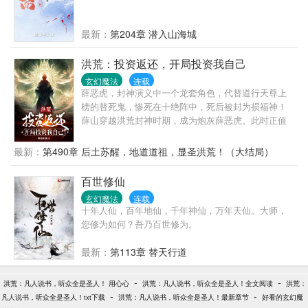
最新：
第204章 潜入山海城
洪荒：投资返还，开局投资我自己
玄幻魔法
连载
薛恶虎，封神演义中一个龙套角色，代替道行天尊上
榜的替死鬼，惨死在十绝阵中，死后被封为损福神！
薛山穿越洪荒封神时期，成为炮灰薛恶虎。此时正值
阐教金仙广收门徒，自己也已经拜师道行天尊，成为
阐教三代弟子！眼看大劫将至，悲剧就在眼前。好
最新：
第490章 后土苏醒，地道道祖，显圣洪荒！（大结局）
在，神级投资返还系统激活，只要投资，就能获得最
高万倍返还！在这世界上，还有比投资自己，更划算
百世修仙
的事情吗？........既有系统傍身，不如先证道混元之
玄幻魔法
连载
境，超脱洪荒，那时，莫说封神，便是阐教教主之
十年人仙，百年地仙，千年神仙，万年天仙。大师，
位，也能坐上一坐。我薛恶虎，也是有追求的。
您修为如何？吾乃百世修为。
最新：
第113章 替天行道
-
-
洪荒：凡人说书，听众全是圣人！ 用心心
洪荒：凡人说书，听众全是圣人！全文阅读
洪荒：
-
-
凡人说书，听众全是圣人！txt下载
洪荒：凡人说书，听众全是圣人！最新章节
好看的玄幻魔