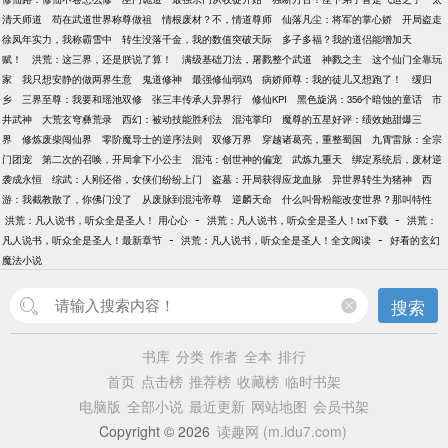
清天师道
苟在武道世界称尊做祖
情根废材？不，情道尊师
仙落凡尘：将军的掌心娇
开局盗走
徐凤年实力，我称霸雪中
转生没落千金，我的数值突破天际
多子多福？我的道侣能增加天
赋！
洪荒：这三界，还是朕说了算！
满级基础刀法，屠戮整个武道
神戮之主
这个仙门全靠玩
家
我只想安静的做两界生意
鬼道修神
最强修仙弱鸡
病娇师尊：我的徒儿又想跑了！
缓归
乡
三界至尊：我要和瑶池双修
张三丰传承人异界行
修仙KPI
黑色旋涡：356个暗蚀的童话
市
井武神
大荒玄穹彝荒录
西幻：被动技能胜利法
混沌掌印
魔尊的五星好评：绩效她甜爆三
界
修炼废柴闯仙界
零阶魔导士的逆序法则
双修万界
穿越诸葛亮，重整蜀国
九霄雷脉：全宗
门团宠
第二次的召唤，开局拿下小公主
混沌：创世神的偏宠
武炼九重天
绑定系统后，废材逆
袭成永恒
综武：人刚还俗，女侠们纷纷上门
盗墓：开局获得应龙血脉
异世界转生为猪神
西
游：我截教散了，你佛门没了
从废脉到混沌帝尊
逆麟天命
什么叫骨粉能改变世界？那叫特性
-
-
洪荒：凡人说书，听众全是圣人！ 用心心
洪荒：凡人说书，听众全是圣人！txt下载
洪荒：
-
-
凡人说书，听众全是圣人！最新章节
洪荒：凡人说书，听众全是圣人！全文阅读
好看的玄幻
魔法小说
搜索
书库
分类
作者
全本
排行
首页
点击榜
推荐榜
收藏榜
临时书架
电脑版
全部小说
最近更新
网站地图
会员书架
Copyright © 2026
读趣网 (m.idu7.com)