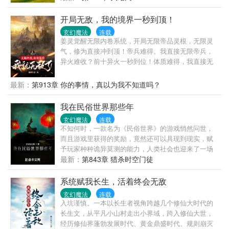
开局无敌，我的境界一秒到顶！
玄幻魔法
连载
姜灵觉醒无限内卷系统，开局无限帝品灵根，无限灵
气，修为直接冲到顶！帝兵难得。我直接无限帝兵，
异火难收？前十异火一秒到位！体质难得，我直接无
限体质，十大至尊体一秒到位！
最新：
第913章 你的事情，真以为我不知道吗？
我在民俗世界那些年
玄幻魔法
连载
不知何时，一款名为《民俗世界》的游戏悄然问世，
而且游戏里获得的奖励，竟然还可以具现到现实，赋
予玩家种种诡异莫测的能力，人类社会也迎来了一场
前所未有的变革。星辰轮转，时光依旧，新的时代如
最新：
第843章 猎杀时空门徒
约而临，那些隐藏在钢筋线缆下的古老历史，也终于
迎来破茧重生之日，开启了一场全民冒险的大航海时
系统赋我长生，活着终会无敌
代！
玄幻魔法
连载
入坑谨慎。一本以长生者视角跨越几个修仙大时代的
长生文，从平凡小山村走出小界域，跨入修仙大世，
经历修仙界蓬勃发展时代、黄金鼎盛时代、规则崩灭