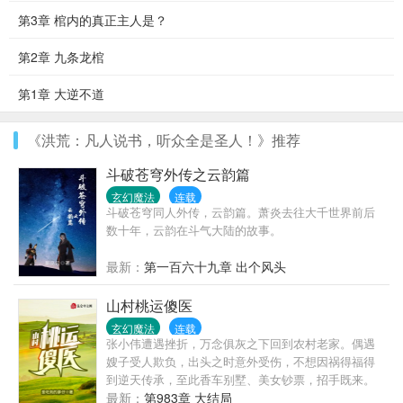
第3章 棺内的真正主人是？
第2章 九条龙棺
第1章 大逆不道
《洪荒：凡人说书，听众全是圣人！》推荐
斗破苍穹外传之云韵篇
玄幻魔法
连载
斗破苍穹同人外传，云韵篇。萧炎去往大千世界前后
数十年，云韵在斗气大陆的故事。
最新：
第一百六十九章 出个风头
山村桃运傻医
玄幻魔法
连载
张小伟遭遇挫折，万念俱灰之下回到农村老家。偶遇
嫂子受人欺负，出头之时意外受伤，不想因祸得福得
到逆天传承，至此香车别墅、美女钞票，招手既来。
最新：
第983章 大结局