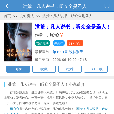
洪荒：凡人说书，听众全是圣人！
首页
>>
玄幻魔法
>>
洪荒：凡人说书，听众全是圣人！
洪荒：凡人说书，听众全是圣人！
作者：
用心心
玄幻魔法
连载中
687 万字
最新章节：
第1221章 战神刑天
最后更新：2026-06-10 00:47:13
阅读
收藏
推荐
TXT下载
洪荒：凡人说书，听众全是圣人！小说简介
苏阳穿越洪荒，绑定说书人系统。开局讲述，九龙拉棺震撼全场！抽取无
上魔功，逆天改命。一言一语，搅动洪荒风云，令圣人骇然，让道祖侧目。看
一介凡夫，如何以说书之道，屹立于洪荒之巅！
用心心
是一名出色的小说作者，他的作品包括：《
洪荒：凡人说书，听众
全是圣人！
》、等，本本精品，字字珠玑，作者用心心创作的小说情节跌宕起