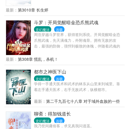
时代，黑暗大动乱时代，万灵皆寂时代……陈浔穿越
到浩瀚无垠的修仙界，觉醒长生系统，竟然还送了一
最新：
第3010章 长生烬
头长生灵兽为伴。我陈浔对打打杀杀没有兴趣，也不
想招惹任何人，只想带着老牛看遍世间繁华。一个不
斗罗：开局觉醒暗金恐爪熊武魂
经意，他露出了腰间的三把开山斧，又一个不经意，
玄幻魔法
连载
露出了那十六块腹肌。他缓缓戴上了悍匪头套，露出
周浩穿越斗罗世界，获得签到系统。开局觉醒暗金恐
阴沉微笑：“我陈浔和老牛最讲道理。”整个诸天万界颤
爪熊武魂，先天满魂力，外附魂骨。拥有无敌的攻
抖了，他套……套上了。一个炼气期的火球术突然被
击，最强的防御，强悍到极致的体魄，伴随着武魂的
激发，像是被加成了数千上万倍，无尽业火燃尽天
一步步进化，且看他如何在斗罗大陆掀起风云。一步
穹，万灵寂灭……“阁下虽然很强，但还不足以让我用
步走向巅峰！！！
最新：
第308章 慌乱，杀机！
出第三把开山斧。”—尼古拉斯悍匪，陈浔。
都市之神医下山
玄幻魔法
连载
学得一手通天医术和武术的林东从山里来到城里。靠
着左手通天医术，右手无敌武术，纵横都市。
最新：
第二千九百七十八章 对于域外血族的一些
猜测
聊斋：得加钱道长
玄幻魔法
连载
我乃世间庸俗客，求见真我问逍遥。