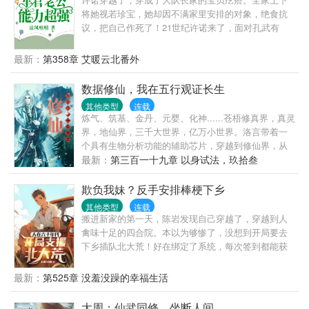
将她视若珍宝，她却因不满家里安排的对象，绝食抗
议，把自己作死了！21世纪许诺来了，面对孔武有
力，一身腱子肉的萧同志，许诺决定嫁了！家属大院
一个消息炸开了锅，“听说了没？萧云霆娶了个农村的
最新：
第358章 艾暖云北番外
女同志。”那些喜欢萧云霆的女同志们嘀咕：“肯定又黑
又丑，还土！”隔天许诺一身蓝色长裙出现在家属大
数据修仙，我在五行观证长生
院，大院又热闹了！“萧云霆居然娶了一个白得发光，
其他类型
连载
走两步路就喘的小娇娇。”“那肯定明天就受不了萧云
炼气、筑基、金丹、元婴、化神......苍梧修真界，真灵
霆，要吵着离婚的。”结果……她们等啊等……却只见
界，地仙界，三千大世界，亿万小世界。洛言带着一
萧云霆天天背着他的小媳妇儿恩爱的进出家属大
个具有生物分析功能的辅助芯片，穿越到修仙界，从
院……众人:“疯了！”后来医学界出了个十九岁的天
五行观普通弟子开始修行，修剑道，习阵法，学法
最新：
第三百一十九章 以身试法，玖拾叁
才，众人定睛一看，居然是萧云霆家那个软娇
术，炼丹药，养灵兽，为了探究术法的本质，从不停
娇！！！
下学习的脚步。看主角如何一步步飞升灵界，打入地
欺负我妹？反手安排棒梗下乡
仙界，成为那长生不死的存在。
其他类型
连载
搬进新家的第一天，陈岩发现自己穿越了，穿越到人
禽味十足的四合院。本以为够惨了，没想到开局要去
下乡插队北大荒！好在绑定了系统，每次签到都能获
得好东西。相比之下，上山打狼，下山斗虎可比四合
院里的尔虞我诈有意思多了！在陈岩的带领下，小破
最新：
第525章 没羞没躁的幸福生活
山村发生翻天覆地的变化.......待陈岩回归四合院，轻
易镇压众禽！
大周：仙武同修，坐断人间