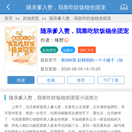
随亲爹入赘，我靠吃软饭稳坐团宠
首页
>>
其他类型
>>
随亲爹入赘，我靠吃软饭稳坐团宠
随亲爹入赘，我靠吃软饭稳坐团宠
作者：
绛野
其他类型
连载中
280 万字
最新章节：
第589章 好精明的一个小矮子（琰
序）
最后更新：2026-08-09 14:15:25
阅读
收藏
推荐
TXT下载
随亲爹入赘，我靠吃软饭稳坐团宠小说简介
上辈子，沈月娇跟着美人爹入赘，仗着长公主宠爱，父女俩软饭硬吃，享
尽荣华富贵，更想一步登天，结果却都惨死在楚琰手下。重生后，沈月娇悟
了：与其跟着野心勃勃的美人爹走向绝路，不如抱紧长公主一家金灿灿的大
腿。所有人都以为她是楚家人捡来寻乐的贱丫头，直到一场宫宴风波，她与谈
笑间替长公主化解致命危机，初露锋芒。从此，她成了长公主的贴心小棉袄，