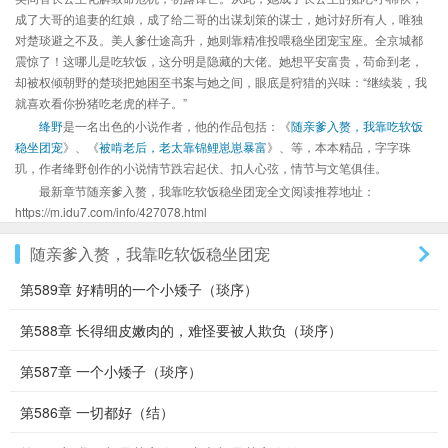
成了大哥的追妻的红娘，成了给二哥的出谋划策的谋士，她讨好所有人，唯独
对楚琰避之不及。美人爹仕途高升，她则靠精准投喂稳坐团宠宝座。全京城都
震惊了！这哪儿是吃软饭，这分明是隐藏的大佬。她想平安富贵，苟命到老，
却被权倾朝野的楚琰把她困至书案与她之间，眼底是狩猎的兴味：“继续装，我
就喜欢看你扮猪吃老虎的样子。”
绛野
是一名出色的小说作者，他的作品包括：《
随亲爹入赘，我靠吃软饭
稳坐团宠
》、《
被啃老后，老太靠锦鲤崽崽暴富
》、等，本本精品，字字珠
玑，作者绛野创作的小说情节跌宕起伏、扣人心弦，情节与文笔俱佳。
最新章节随亲爹入赘，我靠吃软饭稳坐团宠全文阅读推荐地址：
https://m.idu7.com/info/427078.html
随亲爹入赘，我靠吃软饭稳坐团宠
第589章 好精明的一个小矮子（琰序）
第588章 长得细皮嫩肉的，难怪要被人欺负（琰序）
第587章 一个小矮子（琰序）
第586章 一切都好（结）