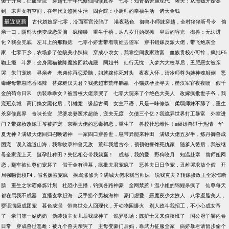
傻子开局，征服全院
穿越七十年代修仙闯修真界
七零：知青宿舍通现代
诸天：从海贼开始签
到
末世女有空间，在年代文悠闲生活
四合院：小厨师的幸福生活
诸天金钱
最近更新
古代娇娘穿七零，冷面军官沦陷了
港夜熟色
御兽小师妹穿越，全村猪猪听号令
偷
亲一口，阴郁大佬变成恋爱脑
疯柳腰
重生千禧，从八岁开始摆摊
皇后的容光
御兽：无法进
化？我会兜底
左耳上的那颗痣
七零小娇妻带着萌娃去随军
穿书错嫁反派大佬，带飞炮灰全
家
七零下乡，农场多了位貌美小辣椒
穿成小农女，我靠空间发家致富
血族贵校小可怜，疯批F5
吻上瘾
斗罗：变身黑猫被降魔捡回武魂殿
阿姐书
仙行无忧
入梦六大校草后，丑肥恶女被亲
哭
朱门宠婢
寻亲者
老弟你再恋爱脑，姐就嫁你死对头
夜夜入怀，清冷师尊为她神魂颠倒
恶
毒继母带崽吃香喝辣
替嫁糙汉夫君？我携超市荒年躺赢
小猫妖孕肚寻夫，糙汉军官夜夜吻
假千
金的苟命日常
伪装乖乖女？被贵校大佬亲哭了
七零大院来了个绝色大美人
改嫁疯批世子爷，我
宠冠京城
高门嫡女黑化后，引雄竞
缘起古蜀
女主不语，只是一味修炼
柔弱师妹不舔了，重生
杀穿修真界
食味长安
肥婆农妻医术超绝，宠夫无度
欠债三个亿？我诡异世界打工暴富
外室进
门？带嫁妆改嫁王爷被娇宠
京圈大佬的恶毒初恋，重生了
兽校社恐雌性！s级雄兽过于热情
华
夏无神？满级大佬回归召唤诸神
一家四口穿兽世，崽带异能来种田
满级大佬五岁半，炼丹御兽成
团宠
误入诡道山海，我靠收录神兽无敌
荒年我通古今，顿顿饱餐馋死仇家
随爹入赘后，我被继
母全家宠上天
挺孕肚种田？失忆相公带我躺赢！
成都，我的爱
野狗咬月
知温赴寒
替师姐网
恋，翻车被仙尊们宠坏了
假千金有弹幕，疯批夫君宠疯了
恶兽夫日日争宠，丑雌哭求放个假
开
局强吻贵校F4，假名媛被宠疯
挨骂涨修为？满城大佬求我当师妹
说我克夫？转嫁摄政王全家悔断
肠
重生之学霸修炼计划
社恐小主播，钓疯各路神豪
全网禁惹！温小姐的锦鲤杀疯了
仙尊每天
都在骂我不成器
直播玄学赶海：反手捞个男模海神
豪门虐爱：恶魔夜少太撩人
八零凝脂美人，
婴语满级成团宠
暮色成溺
带兽世众人回现代，开动物园爆火
别人政斗我招工，不小心成女帝
了
豪门第一姑奶奶
伪装领主女儿后我成神了
诡异职场：陈护士又来值夜班了
国公府丫鬟内卷
日常
穿成兽世恶雌：被九个兽夫亲哭了
主母变豪门后妈，靠武力征服全家
病娇暴君请留步偷个