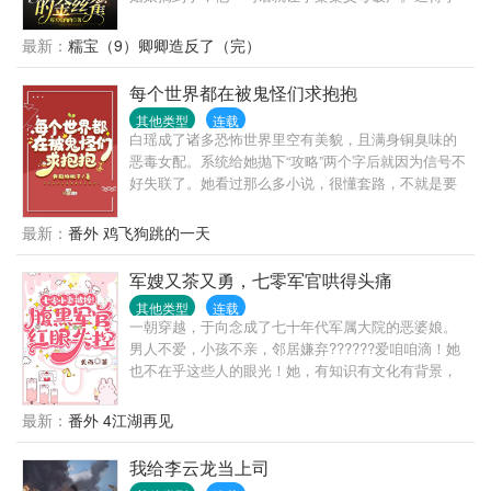
桑桑父母将女儿亲手奉上。他成功占有了心爱的小姑
娘，本来想好好宠溺疼爱她，可她竟然心里有别人。
最新：
糯宝（9）卿卿造反了（完）
夜寒沉只能嗜血的咬上小姑娘的脖子，留下印记，把
她偏执疯狂的关在婚房的阁楼上，日日疼爱，一步都
每个世界都在被鬼怪们求抱抱
不准离开！
其他类型
连载
白瑶成了诸多恐怖世界里空有美貌，且满身铜臭味的
恶毒女配。系统给她抛下“攻略”两个字后就因为信号不
好失联了。她看过那么多小说，很懂套路，不就是要
她去攻略有悲惨遭遇的男人吗？有时候在看到某人的
第一眼时，她能察觉对方身上出现的暗红色光芒，她
最新：
番外 鸡飞狗跳的一天
猜那一定就是自己的攻略对象，于是——在闹鬼的寄
宿制校园里，她捡到了被人欺负的单纯少年，她给他
军嫂又茶又勇，七零军官哄得头痛
补课，给他送花，与他躲在死过人的美术室里偷偷的
其他类型
连载
搂搂抱抱。在六人逃生的废弃医院，她救下了被所有
一朝穿越，于向念成了七十年代军属大院的恶婆娘。
人视为累赘而丢下的病弱少年，她给他送资源，给他
男人不爱，小孩不亲，邻居嫌弃??????爱咱咱滴！她
送装备，与他藏在衣柜里小心的亲吻。在危机遍布的
也不在乎这些人的眼光！她，有知识有文化有背景，
海岛，看到那坨黑色带着触手的形似章鱼的生物，她
还长的美。发家致富搞事业，才是正事！只是······这男
也来者不拒，把黑色怪物藏在了自己的口袋里，它一
人怎么越看越顺眼了？这小孩怎么也有点可爱呢？后
最新：
番外 4江湖再见
天天长大，最后有了人的形状，她觉得可以教它亲吻
来，她提出离婚。那个对她历来冷漠的男人红了
了。系统重新上线，失声惊叫，“你究竟是怎么能做到
眼，“不离！我喜欢你，很久以前···就喜欢！”
我给李云龙当上司
和那么多鬼怪BOSS谈恋爱的啊！”白瑶:“你不是说让我
攻略他们？”系统崩溃，“我是让你把游戏攻略成功活到