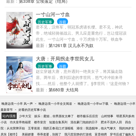
最新：
第338章 尘埃落定（结局）
一寸山河一寸血
历史军事
连载
君不见，汉终军，弱冠系虏请长缨。君不见，神武
帝，绝域轻骑催战云。男儿应是重危行，岂让儒冠误
此生。一寸山河一寸血，十万虎狼十万军。铁血争
霸，血战群雄，汉儿永不为奴！这是一个铁血真男人
最新：
第1261章 汉儿永不为奴
的故事。
大唐：开局拐走李世民女儿
历史军事
连载
赵尘穿越大唐，意外遇到一绝美女子，将其骗走隐
居。两年后，查到踪迹的李世民，怒气冲冲前来寻
找……然后，他整个人就懵了。§李世民：“这是何物？
亩产多少？”§“土豆啊，亩产一千多斤吧。”§李世民震
最新：
第680章 大结局
惊地看向旁边的奇怪机械：“那又是何物？”§“哦，刚研
发出来的蒸汽机。”§李世民深吸一口气：“好吧，我摊
-
-
-
晚唐边境一小卒 风一声
晚唐边境一小卒全文阅读
晚唐边境一小卒txt下载
晚唐边境一小卒
牌了，我...
-
最新章节
好看的历史军事小说
站内强推
少年大宝
娱乐：蜜姐，你男朋友太棒了
都市极乐后后宫
山村情事
明星系列多肉
小说
功夫皇帝艳福星
都市皇宫
短篇合集系列
混在豪门泡妞的日子
肥水不流外人田
四合
院：从光荣牌开始
五零崽崽：我奶王春花口才顶呱呱
港综：我选靓坤，他火气够大
我的26岁女
房东【都市】
美丽娇妻
乖乖老婆，别闹了
我只想安静的打游戏
富贵锦绣
穿书后成了偏执大