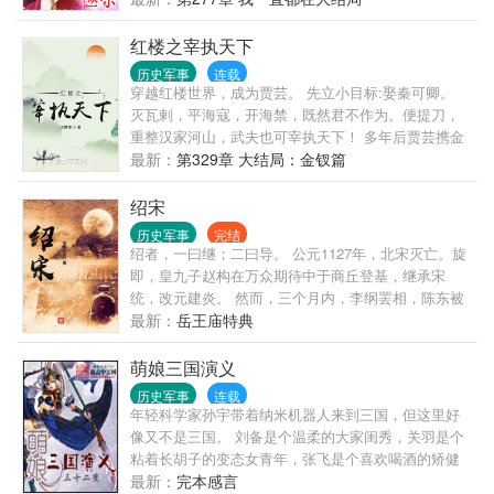
一般的女子，有人说她是祸国的妖姬，也有人说，她
才是帝王心尖上的那个人…… ********* 命中注定，这
红楼之宰执天下
个叫做楚琰的男人是她沈天瑶此生渡不过的劫数。睿
历史军事
连载
敏如她，渡的过风口浪尖，渡的过死生轮回，却渡不
穿越红楼世界，成为贾芸。 先立小目标:娶秦可卿。
过他。 高高在上的翰景帝楚琰，他的一生有数不清的
灭瓦剌，平海寇，开海禁，既然君不作为。便提刀，
女人，而沈天瑶却只能有他一个男人。
重整汉家河山，武夫也可宰执天下！ 多年后贾芸携金
钗再回首，已是红楼王朝之传奇。
最新：
第329章 大结局：金钗篇
绍宋
历史军事
完结
绍者，一曰继；二曰导。 公元1127年，北宋灭亡。旋
即，皇九子赵构在万众期待中于商丘登基，继承宋
统，改元建炎。 然而，三个月内，李纲罢相，陈东被
杀，岳飞被驱逐出军，宗泽被遗弃东京，河北抗金布
最新：
岳王庙特典
置被全面裁撤……经过这么多努力之后，满朝文武终
于统一了思想，定下了拥护赵官家南下淮甸转扬州的
萌娘三国演义
辉煌抗金路线。 不过刚一启程，在亳州明道宫参拜了
历史军事
连载
道祖之后，这位赵官家便一头栽入了闻名天下的九龙
年轻科学家孙宇带着纳米机器人来到三国，但这里好
井中，起来后就不认得自己心腹是谁了！ 朕要抗金！
像又不是三国。 刘备是个温柔的大家闺秀，关羽是个
可朕的心腹都在何处？！ 这是一个来自于九百年后灵
粘着长胡子的变态女青年，张飞是个喜欢喝酒的矫健
魂的真诚呐喊，他在无可奈何继承了大宋的名号后，
美少女，吕布是个威风凛凛的无敌小罗莉…… 孙
最新：
完本感言