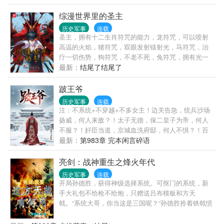
更要将这个朝廷与天下导向一条新路。 故称绍宋。
宇：“羽妹子，你就不能把脸上的假胡子取掉？女人粘
胡子像什么样子！” 关羽：“三妹如果不喝酒，我就取
综漫世界里的圣主
掉胡子。” 张飞：“大姐如果生气骂人，我就不喝酒。”
历史军事
连载
刘备：“不论你们做什么，大姐也不会对你们生气。”
圣主，拥有十二生肖符咒的能力，龙符咒，可以喷射
吕布：“吵什么吵？我用武将技把你们全送上天去！”
高温的火焰，猪符咒，双眼发射镭射光，马符咒，治
人已有完本小说《明末1625》，请放心收藏 书友一
疗一切伤势，狗符咒，不老不死，兔符咒，拥有光一
群：25499079（满）书友二群：169350752（未满）
般甚至超越光的速度，鸡符咒，悬浮于空中，猴符
最新：
结尾了结尾了
咒，变身为任意形态，蛇符咒，透明化，羊符咒，灵
魂出窍甚至掌控灵魂，虎符咒，调节阴阳，鼠符咒，
跛王爷
赐予静物以动的能力，牛符咒，拥有力大无穷的力量
历史军事
连载
（有些能力我略微修改了一下，大部分是原着搬
注：不系统+不穿越+不多女主！边关告急，统兵沙场
运），本文讲的是主角身怀圣主系统，穿越众多动漫
扬威，何人来敌？！太子无德，保二皇子为帝，何人
世界，宣扬自己的威严……柯南（暂停中）迪迦（已
不服？！奸臣当道，京城血洗府邸，何人不惧？！百
完结）成龙历险记（进行中）书友群 友情提示：观看
姓疾苦，变法革新天下，何人非议？！漫天风雪中，
最新：
第983章 完本闲言碎语
本书需要放下您的智商，将他放在地上摩擦几下，那
一道一瘸一拐的身影走向巍峨皇城；大红蟒袍在风中
样你将会觉得本书非常有趣。
摆动，猎猎响声与风声交织在一起；白茫茫天地间那
亮剑：战神重生之烽火年代
一抹红，在夕阳的衬托下，显的那么孤独.......
历史军事
连载
开局孙德胜，获得神级选择系统。可抠门的系统，新
手大礼包不给枪不给炮，只赠送吕布模板和方天
戟。“系统大哥，你当这是三国呢？“孙德胜拎着铁戟愤
怒的挥舞起来：”你哪怕给我配个汉阳造啊？我要这铁
戟有何用啊?”