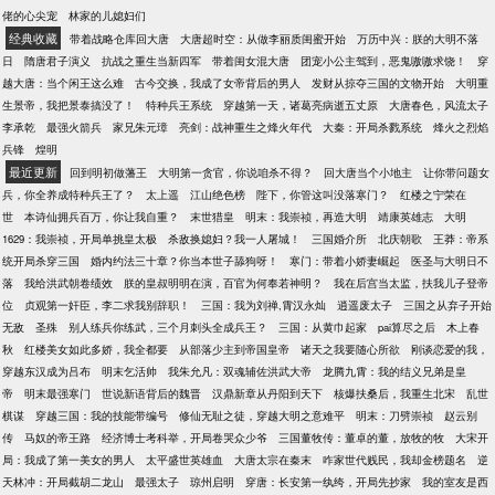
佬的心尖宠
林家的儿媳妇们
经典收藏
带着战略仓库回大唐
大唐超时空：从做李丽质闺蜜开始
万历中兴：朕的大明不落
日
隋唐君子演义
抗战之重生当新四军
带着闺女混大唐
团宠小公主驾到，恶鬼嗷嗷求饶！
穿
越大唐：当个闲王这么难
古今交换，我成了女帝背后的男人
发财从掠夺三国的文物开始
大明重
生景帝，我把景泰搞没了！
特种兵王系统
穿越第一天，诸葛亮病逝五丈原
大唐春色，风流太子
李承乾
最强火箭兵
家兄朱元璋
亮剑：战神重生之烽火年代
大秦：开局杀戮系统
烽火之烈焰
兵锋
煌明
最近更新
回到明初做藩王
大明第一贪官，你说咱杀不得？
回大唐当个小地主
让你带问题女
兵，你全养成特种兵王了？
太上遥
江山绝色榜
陛下，你管这叫没落寒门？
红楼之宁荣在
世
本诗仙拥兵百万，你让我自重？
末世猎皇
明末：我崇祯，再造大明
靖康英雄志
大明
1629：我崇祯，开局单挑皇太极
杀敌换媳妇？我一人屠城！
三国婚介所
北庆朝歌
王莽：帝系
统开局杀穿三国
婚内约法三十章？你当本世子舔狗呀！
寒门：带着小娇妻崛起
医圣与大明日不
落
我给洪武朝卷绩效
朕的皇叔明明在演，百官为何奉若神明？
我在后宫当太监，扶我儿子登帝
位
贞观第一奸臣，李二求我别辞职！
三国：我为刘禅,霄汉永灿
逍遥废太子
三国之从弃子开始
无敌
圣殊
别人练兵你练武，三个月刺头全成兵王？
三国：从黄巾起家
pai算尽之后
木上春
秋
红楼美女如此多娇，我全都要
从部落少主到帝国皇帝
诸天之我要随心所欲
刚谈恋爱的我，
穿越东汉成为吕布
明末乞活帅
我朱允凡：双魂辅佐洪武大帝
龙腾九霄：我的结义兄弟是皇
帝
明末最强寒门
世说新语背后的魏晋
汉鼎新章从丹阳到天下
核爆扶桑后，我重生北宋
乱世
棋谋
穿越三国：我的技能带编号
修仙无耻之徒，穿越大明之意难平
明末：刀劈崇祯
赵云别
传
马奴的帝王路
经济博士考科举，开局卷哭众少爷
三国董牧传：董卓的董，放牧的牧
大宋开
局：我成了第一美女的男人
太平盛世英雄血
大唐太宗在秦末
咋家世代贱民，我却金榜题名
逆
天林冲：开局截胡二龙山
最强太子
琼州启明
穿唐：长安第一纨绔，开局先抄家
我的室友是西