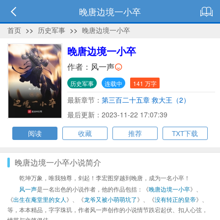
晚唐边境一小卒
首页
>>
历史军事
>>
晚唐边境一小卒
晚唐边境一小卒
作者：
风一声
历史军事
连载中
141 万字
最新章节：
第三百二十五章 救大王（2）
最后更新：2023-11-22 17:07:39
阅读
收藏
推荐
TXT下载
晚唐边境一小卒小说简介
乾坤万象，唯我独尊，剑起！李宏图穿越到晚唐，成为一名小卒！
风一声
是一名出色的小说作者，他的作品包括：《
晚唐边境一小卒
》、
《
出生在庵堂里的女人
》、《
龙爷又被小萌萌坑了
》、《
没有转正的皇帝
》、
等，本本精品，字字珠玑，作者风一声创作的小说情节跌宕起伏、扣人心弦，
情节与文笔俱佳。