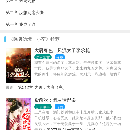
第三章 来龙去脉
第二章 没想到这么快
第一章 我成了谁
《晚唐边境一小卒》推荐
大唐春色，风流太子李承乾
历史军事
连载
我有个尊贵的名字，李承乾。爷爷是李渊，父亲是李
世民。我是大唐的太子，未来的九五之尊。大唐因为
我的到来，将更加的辉煌。武则天，靠边站，给我乖
乖的生孩子，大唐将由我做主！
最新：
第512章 大唐，大唐（完）
殿前欢：暴君请温柔
历史军事
连载
三尺白绫、满门抄斩和腹中未足月胎儿化成血水……
千帆过尽，心若死灰，她决绝转身的刹那，他却将她
反锁入怀，三千宠爱集于一身。是真心？还是另一场
阴谋的开始？ 沈氏天瑶，景帝之贵妃，这个历史上谜
最新：
第277章 我一直都在大结局