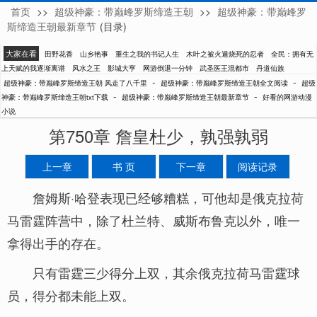
首页
>>
超级神豪：带巅峰罗斯缔造王朝
>>
超级神豪：带巅峰罗
风走了八千里
斯缔造王朝最新章节
(目录)
大家在看
田野花香
山乡艳事
重生之我的书记人生
木叶之被火遁烧死的忍者
全民：拥有无
上天赋的我逐渐离谱
风水之王
影城大亨
网游倒退一分钟
武圣医王混都市
丹道仙族
-
-
超级神豪：带巅峰罗斯缔造王朝 风走了八千里
超级神豪：带巅峰罗斯缔造王朝全文阅读
超级
-
-
神豪：带巅峰罗斯缔造王朝txt下载
超级神豪：带巅峰罗斯缔造王朝最新章节
好看的网游动漫
小说
第750章 詹皇杜少，孰强孰弱
上一章
书 页
下一章
阅读记录
詹姆斯·哈登表现已经够糟糕，可他却是俄克拉荷
马雷霆阵营中，除了杜兰特、威斯布鲁克以外，唯一
拿得出手的存在。
只有雷霆三少得分上双，其余俄克拉荷马雷霆球
员，得分都未能上双。