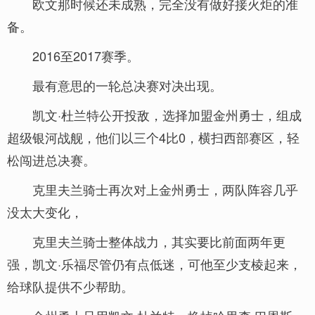
欧文那时候还未成熟，完全没有做好接火炬的准
备。
2016至2017赛季。
最有意思的一轮总决赛对决出现。
凯文·杜兰特公开投敌，选择加盟金州勇士，组成
超级银河战舰，他们以三个4比0，横扫西部赛区，轻
松闯进总决赛。
克里夫兰骑士再次对上金州勇士，两队阵容几乎
没太大变化，
克里夫兰骑士整体战力，其实要比前面两年更
强，凯文·乐福尽管仍有点低迷，可他至少支棱起来，
给球队提供不少帮助。