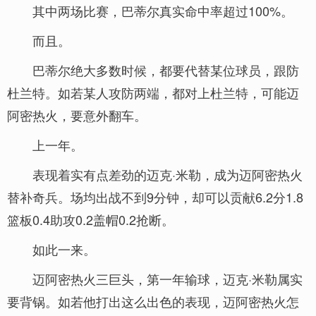
其中两场比赛，巴蒂尔真实命中率超过100%。
而且。
巴蒂尔绝大多数时候，都要代替某位球员，跟防
杜兰特。如若某人攻防两端，都对上杜兰特，可能迈
阿密热火，要意外翻车。
上一年。
表现着实有点差劲的迈克·米勒，成为迈阿密热火
替补奇兵。场均出战不到9分钟，却可以贡献6.2分1.8
篮板0.4助攻0.2盖帽0.2抢断。
如此一来。
迈阿密热火三巨头，第一年输球，迈克·米勒属实
要背锅。如若他打出这么出色的表现，迈阿密热火怎