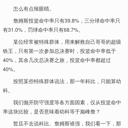
怎么有点辣眼睛。
詹姆斯投篮命中率只有39.8%，三分球命中率只
有31.0%，罚球命中率只有68.7%。
某位经常被特殊群体，用来解救自己哥哥的超级
铁王，只有第一次参加总决赛时，投篮命中率低于
40%，其余几次总决赛之旅，投篮命中率都超过
40%。
按照某些特殊群体说法，那一年科比，只能算幼
科。
我们抛开防守强度等各方面因素，仅从投篮命中
率这块比较，是否意味着幼科等于巅峰詹？
暂且不去说科比、詹姆斯谁强，我们看一下，那