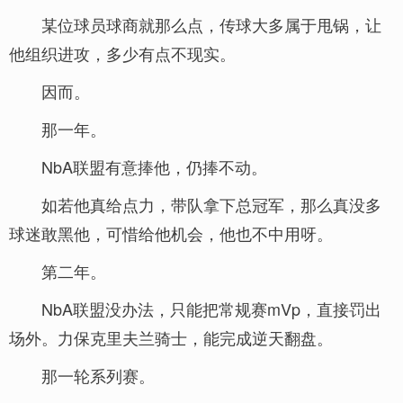
某位球员球商就那么点，传球大多属于甩锅，让
他组织进攻，多少有点不现实。
因而。
那一年。
NbA联盟有意捧他，仍捧不动。
如若他真给点力，带队拿下总冠军，那么真没多
球迷敢黑他，可惜给他机会，他也不中用呀。
第二年。
NbA联盟没办法，只能把常规赛mVp，直接罚出
场外。力保克里夫兰骑士，能完成逆天翻盘。
那一轮系列赛。