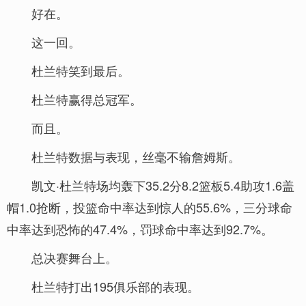
好在。
这一回。
杜兰特笑到最后。
杜兰特赢得总冠军。
而且。
杜兰特数据与表现，丝毫不输詹姆斯。
凯文·杜兰特场均轰下35.2分8.2篮板5.4助攻1.6盖
帽1.0抢断，投篮命中率达到惊人的55.6%，三分球命
中率达到恐怖的47.4%，罚球命中率达到92.7%。
总决赛舞台上。
杜兰特打出195俱乐部的表现。