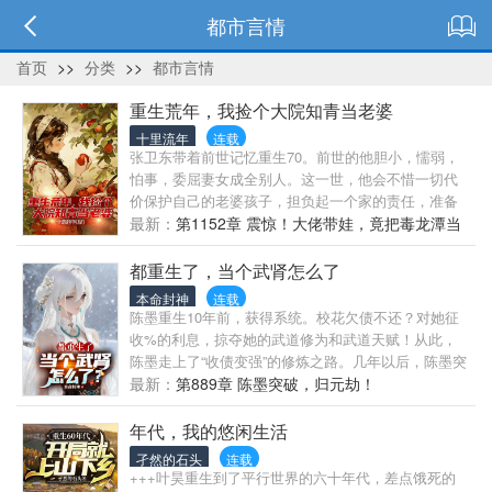
都市言情
首页
>>
分类
>>
都市言情
重生荒年，我捡个大院知青当老婆
十里流年
连载
张卫东带着前世记忆重生70。前世的他胆小，懦弱，
怕事，委屈妻女成全别人。这一世，他会不惜一切代
价保护自己的老婆孩子，担负起一个家的责任，准备
扛起猎枪进山打猎！竟然意外激活的空间系统。别人
最新：
第1152章 震惊！大佬带娃，竟把毒龙潭当
不敢进深山打猎，他敢！凭借前世的神枪手记忆，野
成水上乐园！
猪，狼群，乃至老虎也成为他狩猎对象。山里的奇珍
都重生了，当个武肾怎么了
异果，山珍野味，乃至珍贵的草药这些珍贵的资源，
本命封神
连载
让他发家致富。他把老婆孩子宠上天，让全村人刮目
陈墨重生10年前，获得系统。校花欠债不还？对她征
相看。
收%的利息，掠夺她的武道修为和武道天赋！从此，
陈墨走上了“收债变强”的修炼之路。几年以后，陈墨突
破武神，成为世间最强者。陈墨：“我能有今天的实
最新：
第889章 陈墨突破，归元劫！
力，全靠努力和汗水——但你别管是谁的努力和汗
水。”
年代，我的悠闲生活
孑然的石头
连载
+++叶昊重生到了平行世界的六十年代，差点饿死的