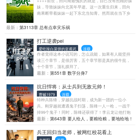
++++前世，田向南最愧疚的就是，自己没有照顾好妹
帮，打脸豪门阔少，成为绝美女总裁身边最嚣张的保
妹，导致妹妹向北英年早逝。这一次重生归来，田向
镖！
南果断带着妹妹一起下东北当知青。然而就在当下乡
的路上，他却偶然间在一个山洞里得到了巫由传承。
去打猎，我有自制的神奇巫水，不但能养殖，各种猎
最新：
第3113章 总有点幸灾乐祸
物自己送上门。缺钱了，培育各种药材回购给供销
社，换钱换粮换百货......村里的极品人渣想要找麻
打工逆袭pei
烦......？来来来！让你们见识一下MMA联盟荣誉会员
爱吃辣白菜饼的皇甫武
连载
的含金量........！
作者觉得这本小说写的，怎么说能，如果有人能坚持
读三个章节，是很厉害，五个章节那是真的很牛批，
十个章节，顶礼膜拜了。
最新：
第551章 数字分身7
抗日悍将：从士兵到无敌元帅！
曹贼1979
连载
特种兵陈锋，穿越抗战时期，成为新一团的一位小
兵。刚穿越就遭遇鬼子扫荡，陈锋一人一枪，一战干
掉99个鬼子！同时，陈锋还获得了！李云龙让他打炮
楼，他跑去打县城。旅长让他去太原打探消息，他跑
最新：
第643章 要人给人，要粮给粮，要地给地！
去宰了鬼子司令官。师长让他去保卫金陵，他跑去活
捉鬼子亲王。李云龙：“陈疯子，你别再闯祸了，老子
兵王回归当老师，被网红校花看上
黑锅已经快背不动了。”伪军：“陈疯子来了，快把枪给
龙枫阳
连载