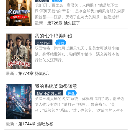
他，慢了命都没了。”鬼子将军：“陈疯子的部队不是土
"殿门开，百鬼哀，帝君笑，人间骸！"他是地下世
八路，他们的武器比我们还精良。”
界"冥河天榜"的"帝君"，是令全球势力闻风丧胆的森罗
殿首领——江焱。厌倦了血与火的厮杀，他隐退都
市，只想做个普通人。然而，一场意外的英雄救美，
最新：
第728章 她失踪了
却让他卷入权力的漩涡。纨绔子弟的嚣张、权贵的威
胁、警方的试探……江焱本想低调，奈何麻烦接踵而
我的七个绝美师娘
至。既然有人逼他重回江湖，那他便如他们所愿！
会笑的茶
连载
双面性格，淘气可以胆天包天，见美女可以胆小如
鼠。身怀绝世神功，独闯繁华都市，演义英雄本色，
行侠仗义江湖行。
最新：
第774章 扬岚献计
我的系统奖励很随意
我的小名叫大可
连载
吴泽三刷人民的名义“系统，你就有点狗了吧，剧里边
啥人物没有啊！”“请打开电视机，鲁东省台。”吴
泽：“我舅舅？”系统：“对，你舅舅。”这后面的人生不
就妥了嘛。各位看官一代系统比较鸡肋，主要就是引
出剧情，过度一下。升级二代系统以后能力会强很
最新：
第1744章 酒吧放松
多。ps:本故事发生在平行世界，纯属虚构，如有雷