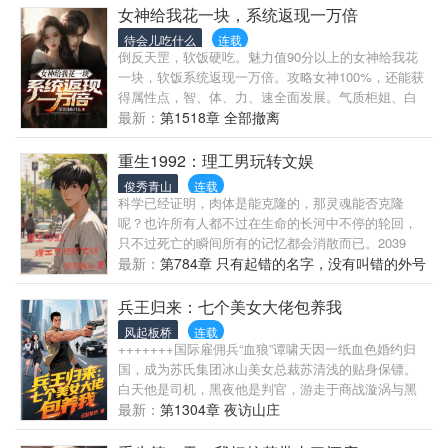
同，纯属巧合
女神给我花一块，系统返现一万倍
待会儿吃什么
连载
倒反天罡，软饭硬吃。魅力值90分以上的女神给我花
一块，软饭系统返现一万倍。攻略女神100%，还能获
得属性点，智、体、力、速全面发展。气质柜姐、白
莲教师、性感主播、清纯陪玩、知性医生、知名女
最新：
第1518章 全部撤离
星...各路美女为了陈启争风吃醋。陈启靠着吃软饭，
吃成全球首富。
重生1992：理工男玩转文娱
俊秀青山
连载
科学已经证明，肉体是能克隆的，那灵魂能否克隆
呢？也许所有人都不过在生命的长河中不停的轮回，
只不过死亡的瞬间所有的记忆都会消散而已。2039
年，当了一辈子社畜的徐明在退休一周年后成功的因
最新：
第784章 只有起错的名字，没有叫错的外号
病去世了，一睁眼时没变成一个刚出生的婴儿，却带
着没有消散的记忆回到了1992年自己中考刚结束的那
兵王归来：七个美女大佬包养我
天。徐明该怎么实现自己既想过得舒服，又要过得潇
风起板桥
连载
洒的生活呢？
+++++++国际雇佣兵“血狼”谭啸天因一纸血色婚约归
国，成为苏氏集团冰山美女总裁苏清浅的贴身保镖。
白天他是司机，黑夜他是判官，游走于商战漩涡与黑
金帝国。父母的离奇死亡牵出跨国黑帮阴谋，而七位
最新：
第1304章 夜访山庄
权势滔天的绝色女子竟皆是局中棋子——冷艳总裁苏