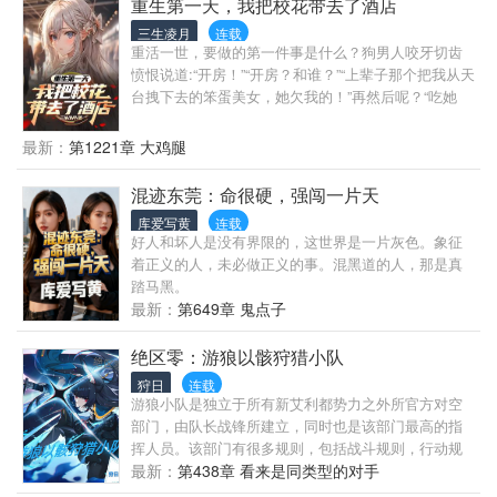
清浅签下契约婚姻，却在深夜撕碎高傲面具；校花美
重生第一天，我把校花带去了酒店
女林雨萱紧紧抱住他：非你不嫁，除非让我死；美女
三生凌月
连载
警花许清欢持枪抵住他太阳穴：“你每救我一命，我就
重活一世，要做的第一件事是什么？狗男人咬牙切齿
多欠你一夜”；黑道千金唐绾绾将匕首刺入他胸口三毫
愤恨说道:“开房！”“开房？和谁？”“上辈子那个把我从天
米：“要么当我男人，要么当我的祭品”；华尔街魔女伊
台拽下去的笨蛋美女，她欠我的！”再然后呢？“吃她
梦抛来百亿合同：“娶我，或者看着我毁掉你的小总
的，喝她的，开房都用她的钱，还要用她的钱包了高
裁”…
智商美女学姐。”“她那么聪明，你能泡到手？”“她自己
最新：
第1221章 大鸡腿
教我的。”“卧槽？贵圈真会玩，那再之后呢？”“搞钱，
搞钱，还是他妈的搞钱！”从此这世上多了一位放下个
混迹东莞：命很硬，强闯一片天
人素质，享受缺德人生的无情搞钱居士……
库爱写黄
连载
好人和坏人是没有界限的，这世界是一片灰色。象征
着正义的人，未必做正义的事。混黑道的人，那是真
踏马黑。
最新：
第649章 鬼点子
绝区零：游狼以骸狩猎小队
狩日
连载
游狼小队是独立于所有新艾利都势力之外所官方对空
部门，由队长战锋所建立，同时也是该部门最高的指
挥人员。该部门有很多规则，包括战斗规则，行动规
则，以及，善良而坚毅的原则……以下介绍几条基础
最新：
第438章 看来是同类型的对手
原则：1.即使身处末世，也仍要坚守为人的道理，不可