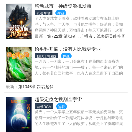
放弃善良，不可放弃生的欲望，但不能为了活下去而
移动城市，神级资源批发商
不择手段。2.组织所建立的初衷是为了帮助那些末世之
括弧笑笑
连载
中苦苦活下去的人们，帮助他们在这不稳定的时代中
全人类穿越文明游戏，驾驶着移动城市在荒野上驰
生存下去，我们是人民最坚强的防线，也是最后一道
骋，与人争、与天争、与其他文明争！好消息：姜知
防线！一切为人民服务！3.身处特权的同时，不可滥用
序觉醒了神级天赋，万物暴击！每天可以进行一次百
权，应当以身作，如有困难可向队长提出意见，只要
倍数量暴击或者十倍品质暴击，无敌！坏消息：他比
最新：
第722章 清扫者，广播者，浅表层灵能空间
合理，队长不会拒绝的，当然如果违反，必将严惩
其他人晚了十年才穿越。更坏的消息：天崩开局，穿
（视情况而论）4.空洞、以骸，他们带来危险的同时，
越到饿死的奴隶身上，在老城主的压榨下即将中道崩
给毛料开窗，没有人比我更专业
也带来了一些科技的进步，是总体弊端要大于利端
殂。“那没办法了。”“诶，这是谁给我加的衣服？你们
我吃土扎粉2
连载
的。所以对于以骸无需怜悯，以骸是没有痛觉，任何
真是害苦了我啊！”弹药仅剩两发，强敌兵临城下，怎
一刀穷，一刀富，一刀买麻布！在我国西南滇省边
生物受到攻击，都会疼痛害怕或者露出破绽，但是以
么办？属下天赋太差，往后难堪大用，怎么办？“说白
境，有一个独特的城市——瑞宁。每一个来到瑞宁的
骸不会有那种感觉，所以在避无可避逃无可逃的时
了，我姜知序能有今天，靠的不是努力与勤奋，而是
人，都有着自己的故事，也有人在这里留下了自己的
候，不要犹豫，无论使用什么方法，尽全力杀死以
开挂！”——（“万人好评百万追更千万在读”是我们的
故事…….
骸，他们并非不死的怪物！5.战锋队长是我们的一切，
目标）
最新：
第1346章 跌宕起伏
他的生命和荣誉还有命令高于一切（该规则是由副队
长所定，但以被队长废除，但仍有部分队员遵守着）
超级定位之搜刮全宇宙
自带BGM
连载
吴天，一个大学毕业五年依然一事无成的穷屌丝，突
然有一天融合了一款超级定位系统，于是他混吃等死
的人生轨迹发生了巨大的改变，从此走上了扮猪吃虎
的华丽人生。