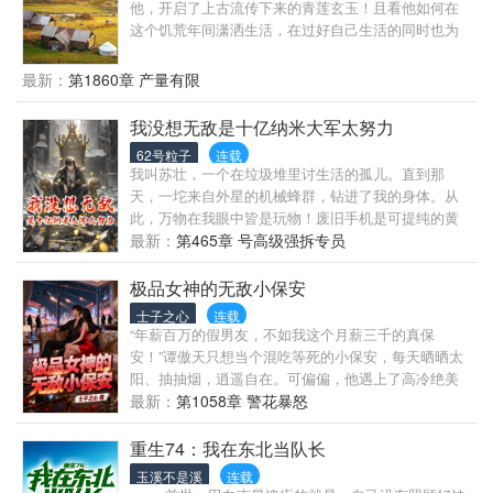
他，开启了上古流传下来的青莲玄玉！且看他如何在
这个饥荒年间潇洒生活，在过好自己生活的同时也为
这个百废待兴的国家出一份自己的力！（想看主角独
狼，挨饿，没有人情世故，请划走，本书不适合。穿
最新：
第1860章 产量有限
越回去不是挨饿的，也不是让主角玩单机）
我没想无敌是十亿纳米大军太努力
62号粒子
连载
我叫苏壮，一个在垃圾堆里讨生活的孤儿。直到那
天，一坨来自外星的机械蜂群，钻进了我的身体。从
此，万物在我眼中皆是玩物！废旧手机是可提纯的黄
金，钢铁是脆弱的粉末！欺我者，我隔空一掌，让他
最新：
第465章 号高级强拆专员
骨断筋折！辱我者，我反手之间，让他神兵化粉！他
们以为我是武林高手，却不知我是机械飞升！从垃圾
极品女神的无敌小保安
回收站到星际航母，我的征途，才刚刚开始！
士子之心
连载
“年薪百万的假男友，不如我这个月薪三千的真保
安！”谭傲天只想当个混吃等死的小保安，每天晒晒太
阳、抽抽烟，逍遥自在。可偏偏，他遇上了高冷绝美
女总裁。第一次见面，他搅黄了她的“假男友”相亲计
最新：
第1058章 警花暴怒
划；第二次见面，他徒手拆了杀手的枪；第三次见
面，他直接住进了她的别墅……“谭傲天！谁允许你睡
重生74：我在东北当队长
我沙发的？！”“沈总，贴身保安，当然要‘贴身’保护
玉溪不是溪
连载
啊。”从此，兵王回归都市，扮猪吃虎，横扫商战黑