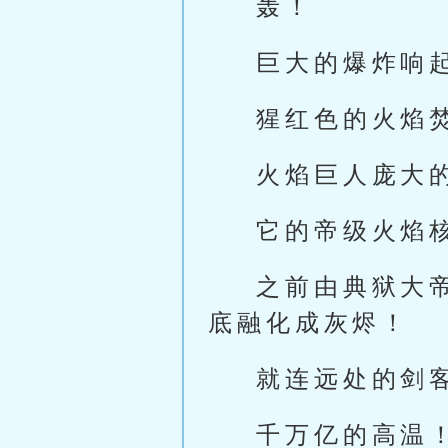
轰！
巨大的爆炸响
猩红色的火焰
火焰巨人庞大
它的帝级火焰
之前由典狱大
底融化成灰烬！
就连远处的剑
千万亿的高温