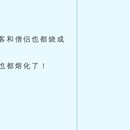
客和僧侣也都烧成
也都熔化了！