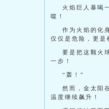
火焰巨人暴喝
噬！
作为火焰的化
仅仅是危险，更是
要是把这颗火
一步！
“轰！”
然而，金太阳
温度继续飙升！