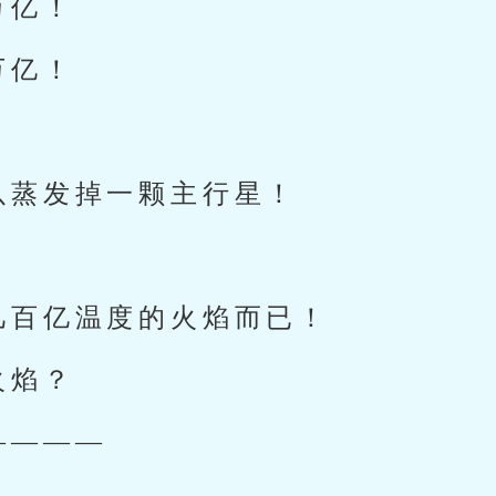
万亿！
万亿！
以蒸发掉一颗主行星！
几百亿温度的火焰而已！
火焰？
————