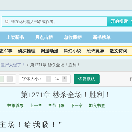
上架新书
月点击榜
总收藏榜
新书榜单
史军事
侦探推理
网游动漫
科幻小说
恐怖灵异
散文诗词
和僵尸太强了！
> 第1271章 秒杀全场！胜利！
-
+
字体大小：
24
恢复默认
第1271章 秒杀全场！胜利！
投推荐票
上一章
章节目录
下一章
加入书签
主场！给我吸！”