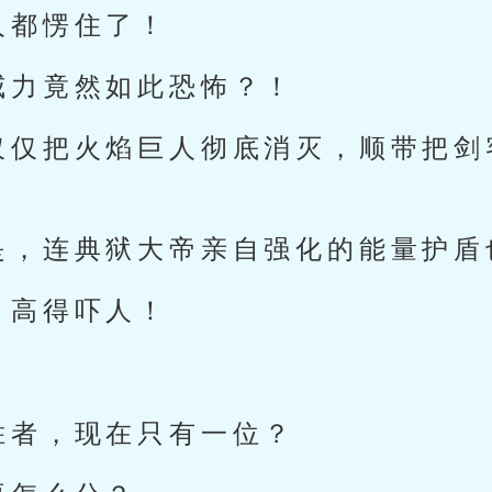
人都愣住了！
威力竟然如此恐怖？！
仅仅把火焰巨人彻底消灭，顺带把剑
是，连典狱大帝亲自强化的能量护盾
，高得吓人！
！
胜者，现在只有一位？