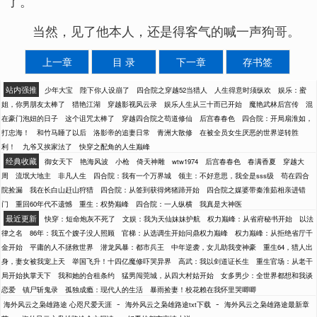
了。
当然，见了他本人，还是得客气的喊一声狗哥。
上一章
目 录
下一章
存书签
站内强推
少年大宝
陛下你人设崩了
四合院之穿越52当猎人
人生得意时须纵欢
娱乐：蜜
姐，你男朋友太棒了
猎艳江湖
穿越影视风云录
娱乐人生从三十而已开始
魔艳武林后宫传
混
在豪门泡妞的日子
这个诅咒太棒了
穿越四合院之苟道修仙
后宫春春色
四合院：开局扇淮如，
打忠海！
和竹马睡了以后
洛影帝的追妻日常
青洲大散修
在被全员女生厌恶的世界逆转胜
利！
九爷又挨家法了
快穿之配角的人生巅峰
经典收藏
御女天下
艳海风波
小枪
倚天神雕
wtw1974
后宫春春色
春满香夏
穿越大
周
流氓大地主
非凡人生
四合院：我有一个万界城
领主：不好意思，我全是sss级
苟在四合
院捡漏
我在长白山赶山狩猎
四合院：从签到获得烤猪蹄开始
四合院之媒婆带秦淮茹相亲进错
门
重回60年代不遗憾
重生：权势巅峰
四合院：一人纵横
我真是大神医
最近更新
快穿：短命炮灰不死了
文娱：我为天仙妹妹护航
权力巅峰：从省府秘书开始
以法
律之名
86年：我五个嫂子没人照顾
官梯：从选调生开始问鼎权力巅峰
权力巅峰：从拒绝省厅千
金开始
平庸的人不拯救世界
潜龙风暴：都市兵王
中年逆袭，女儿助我变神豪
重生64，猎人出
身，妻女被我宠上天
举国飞升！十四亿魔修吓哭异界
高武：我以剑道证长生
重生官场：从老干
局开始执掌天下
我和她的合租条约
猛男闯莞城，从四大村姑开始
女多男少：全世界都想和我谈
恋爱
镇尸斩鬼录
孤独成瘾：现代人的生活
暴雨捡妻！校花赖在我怀里哭唧唧
-
-
海外风云之枭雄路途 心咫尺爱天涯
海外风云之枭雄路途txt下载
海外风云之枭雄路途最新章