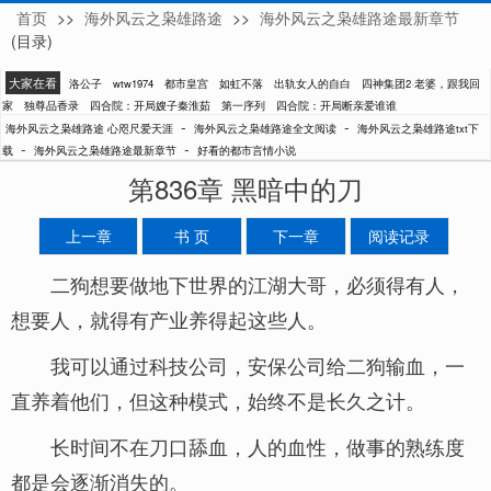
首页
>>
海外风云之枭雄路途
>>
海外风云之枭雄路途最新章节
心咫尺爱天涯
(目录)
大家在看
洛公子
wtw1974
都市皇宫
如虹不落
出轨女人的自白
四神集团2·老婆，跟我回
家
独尊品香录
四合院：开局嫂子秦淮茹
第一序列
四合院：开局断亲爱谁谁
-
-
海外风云之枭雄路途 心咫尺爱天涯
海外风云之枭雄路途全文阅读
海外风云之枭雄路途txt下
-
-
载
海外风云之枭雄路途最新章节
好看的都市言情小说
第836章 黑暗中的刀
上一章
书 页
下一章
阅读记录
二狗想要做地下世界的江湖大哥，必须得有人，
想要人，就得有产业养得起这些人。
我可以通过科技公司，安保公司给二狗输血，一
直养着他们，但这种模式，始终不是长久之计。
长时间不在刀口舔血，人的血性，做事的熟练度
都是会逐渐消失的。