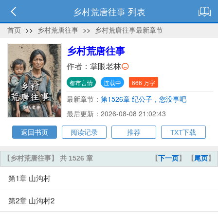
乡村荒唐往事 列表
首页
>>
乡村荒唐往事
>>
乡村荒唐往事最新章节
乡村荒唐往事
作者：
掌眼老林
都市言情
连载中
666 万字
最新章节：
第1526章 纪公子，您没事吧
最后更新：2026-08-08 21:02:43
返回书页
阅读记录
推荐
TXT下载
【乡村荒唐往事】 共 1526 章
【
下一页
】 【
尾页
】
第1章 山沟村
第2章 山沟村2