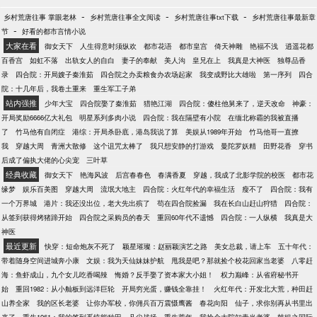
-
-
-
乡村荒唐往事 掌眼老林
乡村荒唐往事全文阅读
乡村荒唐往事txt下载
乡村荒唐往事最新章
-
节
好看的都市言情小说
大家在看
御女天下
人生得意时须纵欢
都市花语
都市皇宫
倚天神雕
艳福不浅
逍遥花都
百香宫
如虹不落
出轨女人的自白
妻子的奉献
美人沟
皇兄在上
我真是大神医
独尊品香
录
四合院：开局嫂子秦淮茹
四合院之办卖粮食办农场起家
我变成野比大雄啦
第一序列
四合
院：十几年后，我卷土重来
重生军工子弟
站内强推
少年大宝
四合院娶了秦淮茹
猎艳江湖
四合院：傻柱他舅来了，逆天改命
神豪：
开局奖励6666亿大礼包
明星系列多肉小说
四合院：我在隔壁有小院
在缅北称霸的我被直播
了
竹马他有自闭症
港综：开局杀卧底，港岛我说了算
美娱从1989年开始
竹马他哥一直撩
我
穿越大周
青洲大散修
这个诅咒太棒了
我只想安静的打游戏
曼陀罗妖精
田野花香
穿书
后成了偏执大佬的心尖宠
三叶草
经典收藏
御女天下
艳海风波
后宫春春色
春满香夏
穿越，我成了北影学院的校医
都市花
缘梦
娱乐百美图
穿越大周
流氓大地主
四合院：火红年代的幸福生活
瘦不了
四合院：我有
一个万界城
港片：我还没出位，老大先出殡了
苟在四合院捡漏
我在长白山赶山狩猎
四合院：
从签到获得烤猪蹄开始
四合院之采购员的春天
重回60年代不遗憾
四合院：一人纵横
我真是大
神医
最近更新
快穿：短命炮灰不死了
颖星璀璨：赵丽颖演艺之路
美女总裁，请上车
五十年代：
带着随身空间进城奔小康
文娱：我为天仙妹妹护航
甩我是吧？那就捡个校花回家当老婆
八零赶
海：鱼虾成山，九个女儿吃香喝辣
悔婚？反手娶了资本家大小姐！
权力巅峰：从省府秘书开
始
重回1982：从小舢板到远洋巨轮
开局穷光蛋，赚钱全靠挂！
火红年代：开发北大荒，种田赶
山养全家
我的区长老婆
让你办军校，你佣兵百万震慑鹰酱
春花向阳
仙子，求你别再从书里出