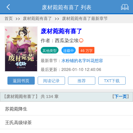
废材菀菀有喜了 列表
首页
>>
废材菀菀有喜了
>>
废材菀菀有喜了最新章节
废材菀菀有喜了
作者：
西瓜染尘埃
其他类型
连载中
46 万字
最新章节：
水粉铺的名字叫花想容
最后更新：2026-01-10 12:40:06
返回书页
阅读记录
推荐
TXT下载
【废材菀菀有喜了】 共 134 章
【
下一页
】
苏菀菀降生
王氏高级绿茶