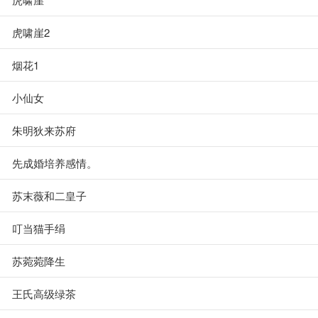
虎啸崖2
烟花1
小仙女
朱明狄来苏府
先成婚培养感情。
苏末薇和二皇子
叮当猫手绢
苏菀菀降生
王氏高级绿茶