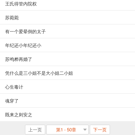
王氏得管内院权
苏菀菀
有一个爱晕倒的太子
年纪还小年纪还小
苏鸣桦再婚了
凭什么是三小姐不是大小姐二小姐
心生毒计
魂穿了
既来之则安之
上一页
第1 - 50章
下一页