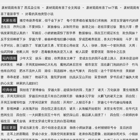
-
-
-
废材菀菀有喜了 西瓜染尘埃
废材菀菀有喜了全文阅读
废材菀菀有喜了txt下载
废材菀菀有
-
喜了最新章节
好看的其他类型小说
大家在看
搬空奇葩养母家，假千金下乡了
每个世界都在被鬼怪们求抱抱
末世女穿越年代的肆
意生活
序列公路：不要掉队！
家族修仙，从制符开始
族谱之始：老祖宗要过饭
重生六零：攒
钱发家我是认真的！
军婚后，小娇娇她震惊了医学界
数据修仙，我在五行观证长生
欺负我妹？
反手安排棒梗下乡
穿越六零，偷偷种着地狂赚小钱钱
穿成恶雌养崽崽，兽夫们争疯啦
斗罗：双
斗罗对比，唐三破防了
军嫂又娇又勇，军官老公用命宠
凡人：张铁，我有一个签到系统
大周：
仙武同修，坐断人间
快穿：恶毒貌美炮灰是万人迷
鲛人囚爱
窒爱强宠
陈情令之忘羡
站内强推
少年大宝
娱乐：蜜姐，你男朋友太棒了
变成女生的我不会爱上路人
原来你是这样
的宋医生
神豪：开局奖励6666亿大礼包
魔艳武林后宫传
都市皇宫
混在豪门泡妞的日子
竹马
他有自闭症
肥水不流外人田
港综：我选靓坤，他火气够大
四合院：这个干部有外挂
美丽娇
妻
乖乖老婆，别闹了
艳福不浅
曼陀罗妖精
抗战从宝山开始
富贵锦绣
穿书后成了偏执大佬
的心尖宠
林家的儿媳妇们
经典收藏
我创造了赛博修仙
穿越火影，超级加倍的我，无敌了
诸天：万化纵游
重生细胞系
统，开局无限轮回
穿越后外挂是只有自己的聊天群
镜像多元宇宙
火麟飞的诸天之旅
四合院：
开局五张嘴等吃饭
六零闲话家常
四合院：开局57，人狠话不多！
穿越七十年代修仙闯修真
界
影视神豪：从玫瑰开始
四合院之退伍老兵
诸天：从海贼开始签到
末世女有空间，在年代文
悠闲生活
四合院：一大妈重生回五十年代
被扔深山后，极品家人崩溃了！
四合院：小厨师的幸
福生活
诸天金钱
末世女穿成七零女主的白莲花继姐
最近更新
穿成当家主母，四个幼崽全是反派
御兽小师妹穿越，全村猪猪听号令
皇后的容
光
左耳上的那颗痣
穿成小农女，我靠空间发家致富
老弟你再恋爱脑，姐就嫁你死对头
小猫妖