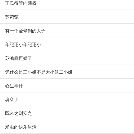
王氏得管内院权
苏菀菀
有一个爱晕倒的太子
年纪还小年纪还小
苏鸣桦再婚了
凭什么是三小姐不是大小姐二小姐
心生毒计
魂穿了
既来之则安之
米虫的快乐生活