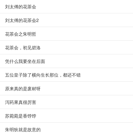
刘太傅的花茶会
刘太傅的花茶会2
花茶会之朱明哲
花茶会，初见碧洛
凭什么我要坐在后面
五位皇子除了横向生长那位，都还不错
原来真的是废材呀
泻药果真很厉害
苏菀菀是香饽饽
朱明狄就是故意的