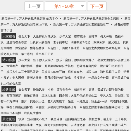
上一页
第1 - 50章
下一页
-
-
新兵第一年，万人护送战功回老家 勿忘本心
新兵第一年，万人护送战功回老家全文阅读
新兵
-
-
第一年，万人护送战功回老家txt下载
新兵第一年，万人护送战功回老家最新章节
好看的都市
言情小说
大家在看
御女天下
人生得意时须纵欢
少年大宝
都市花语
三叶草
倚天神雕
艳福不
浅
逍遥花都百香宫
出轨女人的自白
妻子的奉献
四神集团2·老婆，跟我回家
皇兄在上
我真
是大神医
深空彼岸
独尊品香录
四合院：开局嫂子秦淮茹
四合院之办卖粮食办农场起家
四合
院之军人生涯
第一序列
重生军工子弟
站内强推
少年大宝
陛下你人设崩了
娱乐：蜜姐，你男朋友太棒了
变成女生的我不会爱上路
人
渔港春夜
山村情事
神豪：开局奖励6666亿大礼包
竹马他有自闭症
混在豪门泡妞的日
子
娱乐人生从三十而已开始
美娱从1989年开始
后宫春春色
抗联1935
和竹马睡了以后
逆天
小魔妃：美人国师
青洲大散修
我只想安静的打游戏
浪漫官途
一品农女会种田
穿书后成了偏
执大佬的心尖宠
经典收藏
御女天下
艳海风波
小枪
后宫春春色
都市皇宫
穿越，我成了北影学院的校
医
都市花缘梦
娱乐百美图
流氓大地主
四合院：火红年代的幸福生活
非凡人生
四合院：我
有一个万界城
港片：我还没出位，老大先出殡了
领主：不好意思，我全是sss级
苟在四合院捡
漏
我在长白山赶山狩猎
四合院：从签到获得烤猪蹄开始
四合院之媒婆带秦淮茹相亲进错门
重
回60年代不遗憾
我真是大神医
最近更新
快穿：短命炮灰不死了
颖星璀璨：赵丽颖演艺之路
美女总裁，请上车
五十年代：
带着随身空间进城奔小康
文娱：我为天仙妹妹护航
以法律之名
军火贩子什么鬼？我就一破产厂
长！
官梯：从选调生开始问鼎权力巅峰
潜龙风暴：都市兵王
重生八零，再婚母亲求我割肾救她