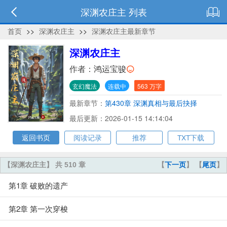
深渊农庄主 列表
首页
>>
深渊农庄主
>>
深渊农庄主最新章节
深渊农庄主
作者：
鸿运宝骏
玄幻魔法
连载中
563 万字
最新章节：
第430章 深渊真相与最后抉择
最后更新：2026-01-15 14:14:04
返回书页
阅读记录
推荐
TXT下载
【深渊农庄主】 共 510 章
【
下一页
】 【
尾页
】
第1章 破败的遗产
第2章 第一次穿梭