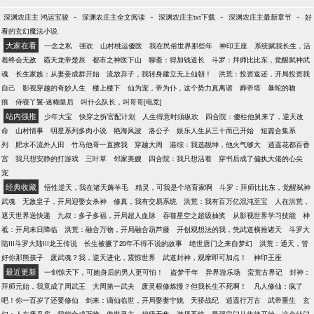
-
-
-
-
深渊农庄主 鸿运宝骏
深渊农庄主全文阅读
深渊农庄主txt下载
深渊农庄主最新章节
好
看的玄幻魔法小说
大家在看
一念之私
强欢
山村桃运傻医
我在民俗世界那些年
神印王座
系统赋我长生，活
着终会无敌
霸天龙帝楚辰
都市之神医下山
聊斋：得加钱道长
斗罗：拜师比比东，觉醒弑神武
魂
长生家族：从妻妾成群开始
流放弃子，我转身建立无上仙朝！
洪荒：投资返还，开局投资我
自己
影视穿越的奇妙人生
楼上楼下
仙为宠，帝为仆，这个势力真离谱
葬帝塔
暴蛇的吻
痕
侍寝丫鬟-迷糊皇后
叫什么队长，叫哥哥[电竞]
站内强推
少年大宝
快穿之拆官配计划
人生得意时须纵欢
四合院：傻柱他舅来了，逆天改
命
山村情事
明星系列多肉小说
艳海风波
洛公子
娱乐人生从三十而已开始
短篇合集系
列
肥水不流外人田
竹马他哥一直撩我
穿越大周
港综：我选靓坤，他火气够大
逍遥花都百香
宫
我只想安静的打游戏
三叶草
邻家美嫂
四合院：我只想活着
穿书后成了偏执大佬的心尖
宠
经典收藏
悟性逆天，我在诸天薅羊毛
精灵，可我是个培育家啊
斗罗：拜师比比东，觉醒弑神
武魂
无敌皇子，开局迎娶女杀神
修真，我有交易系统
洪荒：我有百万亿混沌至宝
人在洪荒，
遮天世界送快递
九叔：多子多福，开局超人血脉
吞噬星空之超级抽奖
从影视世界学习技能
神
祗：开局末日降临
洪荒：融合万物，开局融合葫芦藤
开创观想法的我，凭武道横推诸天
斗罗大
陆III斗罗大陆III龙王传说
长生被撅了20年不得不说的故事
绝世唐门之来自梦幻
洪荒：通天，管
好你那熊孩子
废武魂？我，逆天进化，震惊世界
武道封神，观摩即可加点！
神印王座
最近更新
一剑惊天下，可她身后的男人更可怕！
盗梦千年
异界游乐场
蛮荒古界记
封神：
拜师元始，我竟成了周武王
大周第一武夫
废灵根修炼慢？但我长生不死啊！
凡人修仙：疯了
吧！你一百岁了还要修仙
剑来：谪仙临世，开局娶妻宁姚
天骄战纪
逍遥行万古
武帝重生
玄