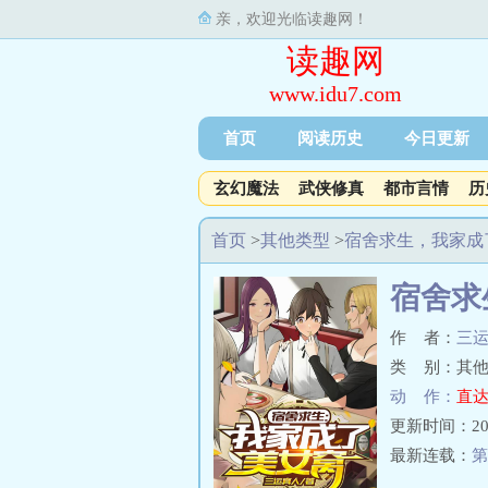
亲，欢迎光临读趣网！
读趣网
www.idu7.com
首页
阅读历史
今日更新
玄幻魔法
武侠修真
都市言情
历
首页
>
其他类型
>
宿舍求生，我家成
宿舍求
作 者：
三
类 别：其他
动 作：
直达
更新时间：2023-
最新连载：
第