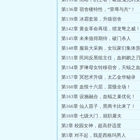
第136章 宿舍楼特性，“荣辱与共”！
第139章 冰霜套装，升级宿舍
第142章 黄金革命再现，猎龙弩之威
第145章 未来值得期待，破门杀人
第148章 服装大采购，女玩家们集体
第151章 民间反黑组主任，血鹈鹕之
第154章 罗琳母女转移宿舍，天蝠之
第157章 冥想术升级，太乙金华秘录
第160章 血恨十六层，震慑全场！
第163章 设施融合，血蝠之巢优化！
第166章 仙人苗子，黑商卡比来了！
第169章 七级大门，就职屠夫
第2章 校园女神，超高舒适度
第5章 对不起，我是西格玛男人