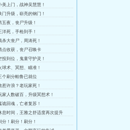
 小美上门，战神吴慧慧！
 铁门升级，崭亮的钢门！
 第五夜，丧尸升级！
 王洋死，手枪到手！
 镇杀大丧尸，周涛死！
 清点收获，丧尸召唤卡
 空投到位，鬼童守护灵！
 火球术、冥想、瞄准！
 三个刷分帕鲁已就位
 敢惹许浪？老玩家死！
 玩家人数破百，升级冥想术！
 猛诡回魂，亡者复苏！
 休息时间，王雅之舒适度再次提升
 刷分！刷分！刷分！