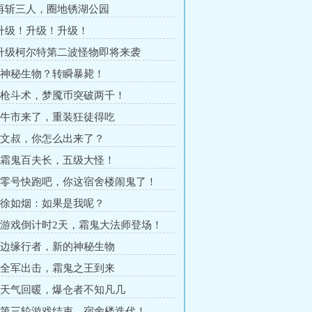
 再斩三人，圈地锈湖公园
 升级！升级！升级！
 升级柯尔特第二波怪物即将来袭
章 神秘生物？转瞬暴毙！
章 枪斗术，梦魇币突破两千！
章 牛市来了，重装狂徒得吃
章 文叔，你怎么出来了？
章 霜鬼百夫长，五级大怪！
章 零号快跑吧，你这宿舍楼闹鬼了！
章 徐如烟：如果是我呢？
章 游戏倒计时2天，霜鬼大法师登场！
章 边缘行者，新的神秘生物
章 全军出击，霜鬼之王到来
章 天气回暖，爆仓者不知凡几
章 第三轮游戏结束，宿舍楼迭代！