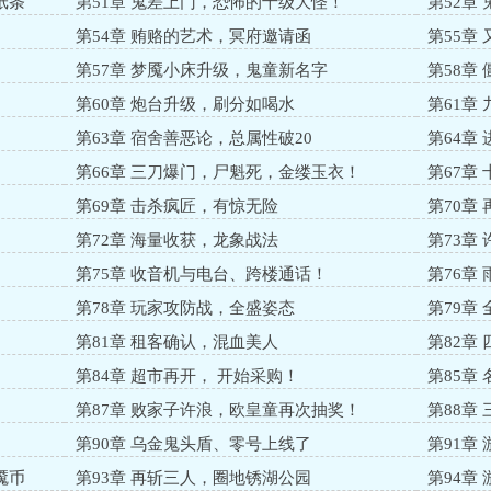
纸条
第51章 鬼差上门，恐怖的十级大怪！
第52章
第54章 贿赂的艺术，冥府邀请函
第55章
第57章 梦魇小床升级，鬼童新名字
第58章
第60章 炮台升级，刷分如喝水
第61章
第63章 宿舍善恶论，总属性破20
第64章
第66章 三刀爆门，尸魁死，金缕玉衣！
第67章
声！
第69章 击杀疯匠，有惊无险
第70章
第72章 海量收获，龙象战法
第73章
第75章 收音机与电台、跨楼通话！
第76章
第78章 玩家攻防战，全盛姿态
第79章
第81章 租客确认，混血美人
第82章
第84章 超市再开， 开始采购！
第85章
第87章 败家子许浪，欧皇童再次抽奖！
第88章
第90章 乌金鬼头盾、零号上线了
第91章
魇币
第93章 再斩三人，圈地锈湖公园
第94章