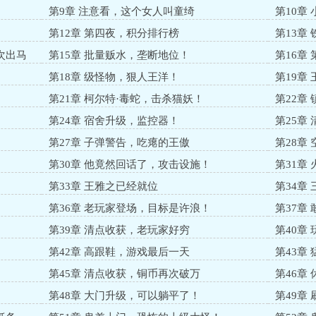
第9章 注意看，这个女人叫童绮
第10章
第12章 第四夜，积分排行榜
第13章
次出马
第15章 批量贩水，垄断地位！
第16章
第18章 级怪物，狠人王洋！
第19章
第21章 柯尔特·毒蛇，击杀猫妖！
第22章
第24章 宿舍升级，监控器！
第25章
第27章 子弹警告，吃瘪的王傲
第28章
第30章 他竟然回话了，攻击设施！
第31章
第33章 王雅之已经就位
第34章
第36章 老玩家登场，目标是许浪！
第37章
第39章 清点收获，老玩家好穷
第40章
第42章 高跟鞋，游戏最后一天
第43章
第45章 清点收获，铜币再次破万
第46章
第48章 大门升级，可以躺平了！
第49章