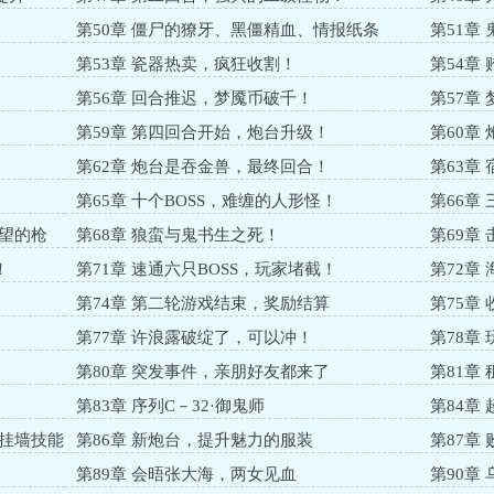
第50章 僵尸的獠牙、黑僵精血、情报纸条
第51章
第53章 瓷器热卖，疯狂收割！
第54章
第56章 回合推迟，梦魇币破千！
第57章
第59章 第四回合开始，炮台升级！
第60章
第62章 炮台是吞金兽，最终回合！
第63章
第65章 十个BOSS，难缠的人形怪！
第66章
绝望的枪
第68章 狼蛮与鬼书生之死！
第69章
！
第71章 速通六只BOSS，玩家堵截！
第72章
第74章 第二轮游戏结束，奖励结算
第75章
第77章 许浪露破绽了，可以冲！
第78章
第80章 突发事件，亲朋好友都来了
第81章
第83章 序列C－32·御鬼师
第84章
、挂墙技能
第86章 新炮台，提升魅力的服装
第87章
第89章 会晤张大海，两女见血
第90章