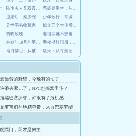
陆少夫人又双叒撒娇了
恶婆婆重生：从街道办到省委大院
退婚后，秦少宠妻无度
少年歌行：青城山签到，一念成仙
异世图书收藏家
撩倒五个大佬后，替身女配死遁了
诱吻玫瑰
老祖宗她不想走剧情
林默与18号的平淡人生
乔秘书辞职后，竟和顾总有了崽
地府禁忌：从被重金求子开始
诸天：从寻秦记开始
章 麦当劳的野望，今晚有的忙了
章 许浪去哪儿了，NPC也搞窝里斗？
章 拉黑巴塞罗缪，许浪有了危机感
章 龙宝宝们与地精皇帝，来自巴塞罗缪
载
二度踹门，我才是房主