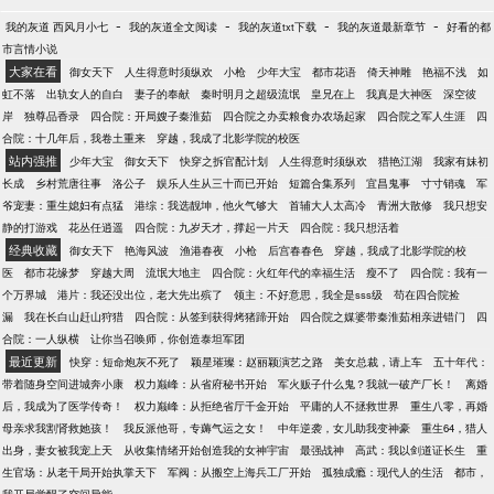
-
-
-
-
我的灰道 西风月小七
我的灰道全文阅读
我的灰道txt下载
我的灰道最新章节
好看的都
市言情小说
大家在看
御女天下
人生得意时须纵欢
小枪
少年大宝
都市花语
倚天神雕
艳福不浅
如
虹不落
出轨女人的自白
妻子的奉献
秦时明月之超级流氓
皇兄在上
我真是大神医
深空彼
岸
独尊品香录
四合院：开局嫂子秦淮茹
四合院之办卖粮食办农场起家
四合院之军人生涯
四
合院：十几年后，我卷土重来
穿越，我成了北影学院的校医
站内强推
少年大宝
御女天下
快穿之拆官配计划
人生得意时须纵欢
猎艳江湖
我家有妹初
长成
乡村荒唐往事
洛公子
娱乐人生从三十而已开始
短篇合集系列
宜昌鬼事
寸寸销魂
军
爷宠妻：重生媳妇有点猛
港综：我选靓坤，他火气够大
首辅大人太高冷
青洲大散修
我只想安
静的打游戏
花丛任逍遥
四合院：九岁天才，撑起一片天
四合院：我只想活着
经典收藏
御女天下
艳海风波
渔港春夜
小枪
后宫春春色
穿越，我成了北影学院的校
医
都市花缘梦
穿越大周
流氓大地主
四合院：火红年代的幸福生活
瘦不了
四合院：我有一
个万界城
港片：我还没出位，老大先出殡了
领主：不好意思，我全是sss级
苟在四合院捡
漏
我在长白山赶山狩猎
四合院：从签到获得烤猪蹄开始
四合院之媒婆带秦淮茹相亲进错门
四
合院：一人纵横
让你当召唤师，你创造泰坦军团
最近更新
快穿：短命炮灰不死了
颖星璀璨：赵丽颖演艺之路
美女总裁，请上车
五十年代：
带着随身空间进城奔小康
权力巅峰：从省府秘书开始
军火贩子什么鬼？我就一破产厂长！
离婚
后，我成为了医学传奇！
权力巅峰：从拒绝省厅千金开始
平庸的人不拯救世界
重生八零，再婚
母亲求我割肾救她孩！
我反派他哥，专薅气运之女！
中年逆袭，女儿助我变神豪
重生64，猎人
出身，妻女被我宠上天
从收集情绪开始创造我的女神宇宙
最强战神
高武：我以剑道证长生
重
生官场：从老干局开始执掌天下
军阀：从搬空上海兵工厂开始
孤独成瘾：现代人的生活
都市，