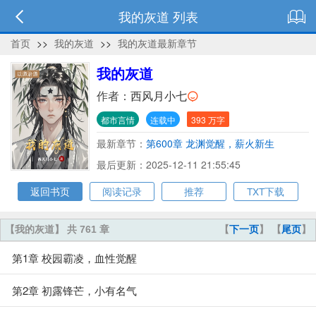
我的灰道 列表
首页
>>
我的灰道
>>
我的灰道最新章节
我的灰道
作者：
西风月小七
都市言情
连载中
393 万字
最新章节：
第600章 龙渊觉醒，薪火新生
最后更新：2025-12-11 21:55:45
返回书页
阅读记录
推荐
TXT下载
【我的灰道】 共 761 章
【
下一页
】 【
尾页
】
第1章 校园霸凌，血性觉醒
第2章 初露锋芒，小有名气