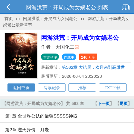
网游洪荒：开局成为女娲老公 列表
首页
>>
网游洪荒：开局成为女娲老公
>>
网游洪荒：开局成为女
娲老公最新章节
网游洪荒：开局成为女娲老公
作者：
大国化工
网游动漫
连载中
246 万字
最新章节：
第562章 大结局，欢迎来到高维世
界！
最后更新：2026-06-04 23:20:23
返回书页
阅读记录
推荐
TXT下载
【网游洪荒：开局成为女娲老公】 共 562 章
【
下一页
】 【
尾页
】
第1章 全世界公认的最强SSSSS神器
第2章 逆天身份，月老