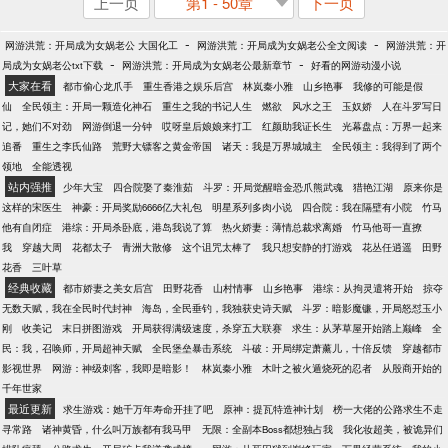
上一页
第1 - 50章
下一页
-
-
网游洪荒：开局成为女娲老公 大国化工
网游洪荒：开局成为女娲老公全文阅读
网游洪荒：开
-
-
局成为女娲老公txt下载
网游洪荒：开局成为女娲老公最新章节
好看的网游动漫小说
大家在看
都市偷心龙爪手
重生香港之娱乐后宫
林岚秦小雅
山乡艳事
我修的可能是假
仙
全民领主：开局一颗造化神石
重生之我的书记人生
燃欲
风水之王
玉奴娇
人在斗罗写日
记，她们不对劲
网游倒退一分钟
哎呀皇后娘娘来打工
红颜助我证长生
光幕盘点：万界一起来
追番
重生之李氏仙路
荒野大镖客之黄金帝国
诸天：我是万界城城主
全民领主：我得到了两个
领地
全能透视
站内强推
少年大宝
四合院娶了秦淮茹
斗罗：开局觉醒暗金恐爪熊武魂
猎艳江湖
原来你是
这样的宋医生
神豪：开局奖励6666亿大礼包
明星系列多肉小说
四合院：我在隔壁有小院
竹马
他有自闭症
港综：开局杀卧底，港岛我说了算
热火娇妻：薄情总裁求离婚
竹马他哥一直撩
我
穿越大周
花都太子
青洲大散修
这个诅咒太棒了
我只想安静的打游戏
花丛任逍遥
田野
花香
三叶草
经典收藏
都市娇妻之美女后宫
田野花香
山村情事
山乡艳事
港综：从拘灵遣将开始
掠夺
无数天赋，我在全民时代封神
海岛，全民垂钓，我独获史诗天赋
斗罗：暗影魔镰，开局怒怼玉小
刚
收美记
末日拼图游戏
开局获得满级速度，杀穿五大联赛
求生：从茅草屋开始踏上巅峰
全
民：我，召唤师，开局超神天赋
全民堡垒暴击系统
斗破：开局绑定萧薰儿，十倍反馈
穿越都市
影视世界
网游：神级刺客，我即是暗影！
林岚秦小雅
木叶之被火遁烧死的忍者
从殷商开始的
千年世家
最近更新
求生游戏：她千万年寿命开挂了吧
原神：提瓦特造神计划
榜一大佬的公路求生不走
寻常路
诸神黄昏，什么叫万族都有我马甲
无限：全副本Boss都想独占我
我化妆超美，被诡异们