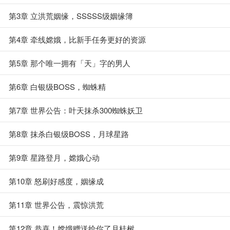
第3章 立洪荒姻缘，SSSSS级姻缘簿
第4章 牵线嫦娥，比新手任务更好的资源
第5章 那个唯一拥有「天」字的男人
第6章 白银级BOSS，蜘蛛精
第7章 世界公告：叶天抹杀300蜘蛛妖卫
第8章 抹杀白银级BOSS，月球星路
第9章 星路登月，嫦娥心动
第10章 怒刷好感度，姻缘成
第11章 世界公告，震惊洪荒
第12章 恭喜！嫦娥赠送给你了月桂树