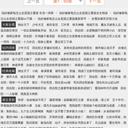
上一页
第1 - 50章
下一页
-
-
说好修家电怎么全是国之重器 长安一闲客
说好修家电怎么全是国之重器全文阅读
说好修家电
-
-
怎么全是国之重器txt下载
说好修家电怎么全是国之重器最新章节
好看的都市言情小说
大家在看
御女天下
少年大宝
都市皇宫
三叶草
倚天神雕
艳福不浅
魔女天娇美人志
逍
遥花都百香宫
一切从宠物模板开始
美人沟
皇兄在上
四合院：从娄晓娥于莉到周小白
深空彼
岸
独尊品香录
四合院：开局嫂子秦淮茹
四合院之办卖粮食办农场起家
四合院之军人生涯
第
一序列
四合院：十几年后，我卷土重来
重生军工子弟
站内强推
少年大宝
四合院之穿越52当猎人
原来你是这样的宋医生
都市偷心龙爪手
在缅北
称霸的我被直播了
隔壁邻居是影帝
春满香夏
乡村荒唐往事
福艳之都市后宫
逆天小魔妃：美
人国师
这个诅咒太棒了
抗联1935
四合院：咸鱼的美好生活
花都太子
邻家美嫂
洛影帝的追
妻日常
神道帝尊
在被全员女生厌恶的世界逆转胜利！
林家的儿媳妇们
逍遥人生
经典收藏
御女天下
小枪
春满香夏
都市皇宫
穿越，我成了北影学院的校医
都市花缘
梦
都市大巫
娱乐百美图
我有了空间戒指后，财富无限
瘦不了
四合院：我有一个万界城
四
合院：我有一个小世界
领主：不好意思，我全是sss级
苟在四合院捡漏
我在长白山赶山狩
猎
四合院：从签到获得烤猪蹄开始
四合院之媒婆带秦淮茹相亲进错门
重回60年代不遗憾
四合
院：一人纵横
我真是大神医
最近更新
快穿：短命炮灰不死了
颖星璀璨：赵丽颖演艺之路
美女总裁，请上车
五十年代：
带着随身空间进城奔小康
文娱：我为天仙妹妹护航
甩我是吧？那就捡个校花回家当老婆
八零赶
海：鱼虾成山，九个女儿吃香喝辣
悔婚？反手娶了资本家大小姐！
权力巅峰：从省府秘书开
始
重回1982：从小舢板到远洋巨轮
开局穷光蛋，赚钱全靠挂！
我的区长老婆
让你办军校，你
佣兵百万震慑鹰酱
医武双绝
春花向阳
仙子，求你别再从书里出来了
凡尘战场
重生荒年，我