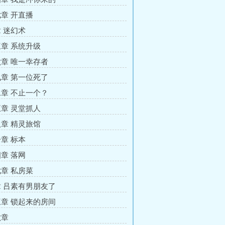
章 开直播
 迷幻术
章 系统升级
章 唯一幸存者
章 第一位死了
章 不止一个？
章 灵堂抓人
章 精灵旅馆
章 标本
章 落网
章 私房菜
 吕素有男朋友了
章 锁起来的房间
六章