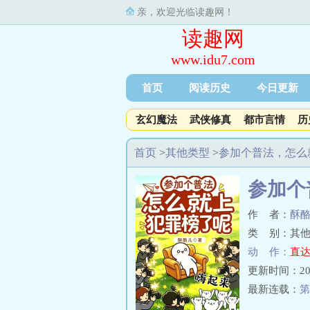
亲，欢迎光临读趣网！
读趣网
www.idu7.com
首页
阅读历史
今日更新
玄幻魔法
武侠修真
都市言情
历
首页
>
其他类型
>
参加个普法，怎么
参加个
作 者：
酥
类 别：其他
动 作：
直达
更新时间：2024-
最新连载：
第