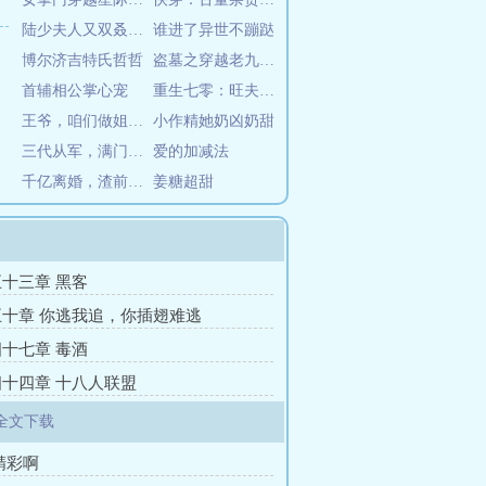
陆少夫人又双叒撒娇了
谁进了异世不蹦跶
博尔济吉特氏哲哲
盗墓之穿越老九门怎么办在线等急
首辅相公掌心宠
重生七零：旺夫娇妻是神医
王爷，咱们做姐妹可好
小作精她奶凶奶甜
三代从军，满门将星扶祁同伟进部
爱的加减法
千亿离婚，渣前夫破大防！
姜糖超甜
十三章 黑客
十章 你逃我追，你插翅难逃
十七章 毒酒
十四章 十八人联盟
全文下载
精彩啊