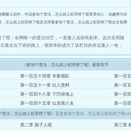
者酥酪儿创作，作品参加个普法，怎么就上犯罪榜了呢章章动人，读趣网为你
法，怎么就上犯罪榜了呢及无弹窗参加个普法，怎么就上犯罪榜了呢全文免费
榜了呢：全网唯一的普法综艺，一直被人诟病有剧本。这次采用随
。吕素走在下班的路上，很荣幸的成为了该栏目的幸运素人一枚，
喜，系统给她开挂，她要是还会输，那就是傻瓜了。栏目刚开始的
靠谱，居然找素人。栏目组表示，真难做人。有剧本不行，现在找
《参加个普法，怎么就上犯罪榜了呢》最新章节
多久就纷纷下线。最不被看好的吕素，却一路上带给网友们惊喜连
有问题，恐怕是犯罪分子，提醒警方背调。背调结果，把吕素查的
第一百五十四章 专家领队
第一百五
在第一期栏目，吕素不负众望，成功躲过警方一天一夜。顿时声名
第一百五十一章 出人意料
第一百五
栏目之后，荣获‘贼匪女王’之称。也不知是怎么回事，她的‘贼匪
第一百四十八章 下巴掉地上
第一百四
。当国内外的犯罪分子在榜单上看到她的时候，吕素被卷进了一种
第一百四十五章 位居第八名
第一百四
刻，悄然展开……
个普法，怎么就上犯罪榜了呢》正文
参加个普法，怎么就上犯罪榜了呢txt
第二章 孩子人呢
第三章 