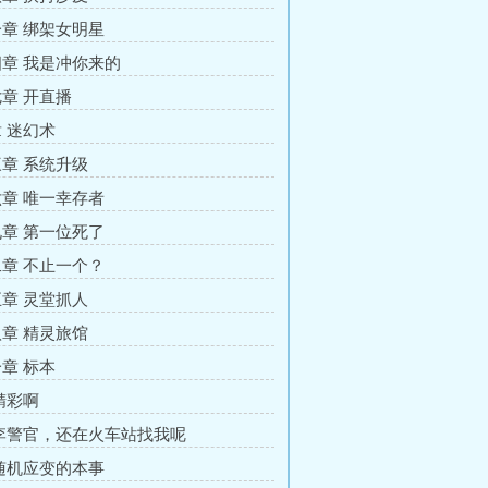
章 绑架女明星
章 我是冲你来的
章 开直播
 迷幻术
章 系统升级
章 唯一幸存者
章 第一位死了
章 不止一个？
章 灵堂抓人
章 精灵旅馆
章 标本
精彩啊
李警官，还在火车站找我呢
随机应变的本事