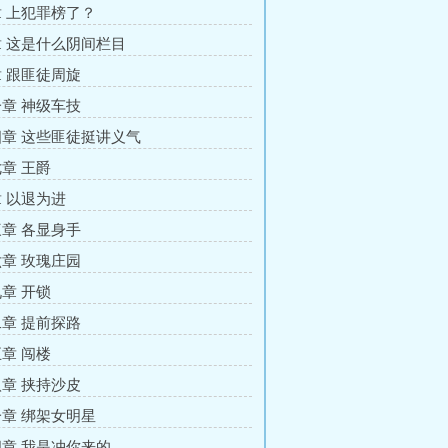
 上犯罪榜了？
 这是什么阴间栏目
 跟匪徒周旋
章 神级车技
章 这些匪徒挺讲义气
章 王爵
 以退为进
章 各显身手
章 玫瑰庄园
章 开锁
章 提前探路
章 闯楼
章 挟持沙皮
章 绑架女明星
章 我是冲你来的