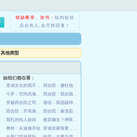
错缺断章、加书：
站内短信
后台有人,会尽快回复！
其他类型
妹纸们都在看：
变成女生的我不会爱上路人
四合院：傻柱他舅来了，逆天改命
斗罗：空间武魂，从俘获小舞开始
四合院：我在隔壁有小院
穿越四合院之苟道修仙
港综：我选靓坤，他火气够大
四合院：开局扇淮如，打忠海！
四合院：秦淮茹赖上我
我扎的纸人超凶
被弃嫡女？神医毒妃她出手了
奥特：从迪迦开始
穿成农家辣妻，带崽养夫种田忙
女掌门穿越星际被众兽夫狂追
快穿：古董杂货铺奇遇记