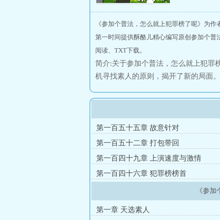
《参加个普法，怎么就上犯罪榜了呢》为作
第一时间提供酥酪儿精心编写原创参加个普
阅读、TXT下载。
简介:关于参加个普法，怎么就上犯罪
机寻找素人的原则，揭开了新的局面
并且还绑定了完美犯罪系统。吕素大
时候，大家伙都觉得，栏目组这次不
素人也不行。跟吕素同期的素人，没
连，反转不断。网友们表示：这吕素
第一百五十五章 故意针对
底裤不剩。身家清白，天生牛马人。
第一百五十二章 打包带回
大噪，该普法栏目全球爆火。一连几期
第一百四十九章 上演速度与激情
女王’名号，居然上了国内外的犯罪榜
第一百四十六章 犯罪榜榜首
别样的漩涡之中，新的游戏，在那一
《参加
第一章 天选素人