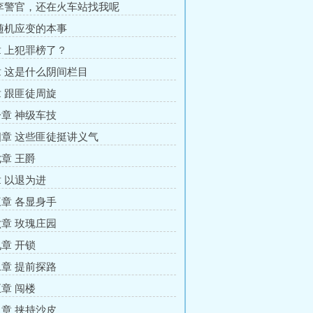
李警官，还在火车站找我呢
随机应变的本事
 上犯罪榜了？
 这是什么阴间栏目
 跟匪徒周旋
章 神级车技
章 这些匪徒挺讲义气
章 王爵
 以退为进
章 各显身手
章 玫瑰庄园
章 开锁
章 提前探路
章 闯楼
章 挟持沙皮