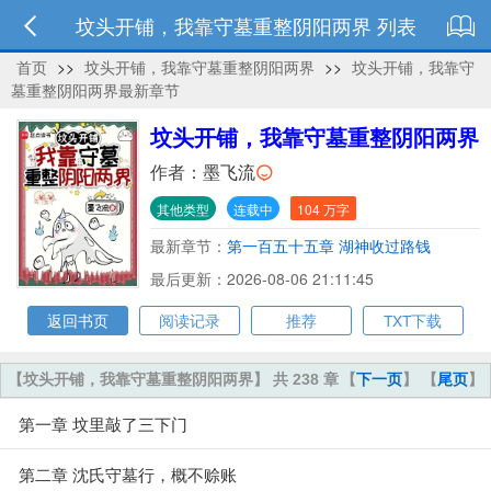
坟头开铺，我靠守墓重整阴阳两界 列表
首页
>>
坟头开铺，我靠守墓重整阴阳两界
>>
坟头开铺，我靠守
墓重整阴阳两界最新章节
坟头开铺，我靠守墓重整阴阳两界
作者：
墨飞流
其他类型
连载中
104 万字
最新章节：
第一百五十五章 湖神收过路钱
最后更新：2026-08-06 21:11:45
返回书页
阅读记录
推荐
TXT下载
【坟头开铺，我靠守墓重整阴阳两界】 共 238 章
【
下一页
】 【
尾页
】
第一章 坟里敲了三下门
第二章 沈氏守墓行，概不赊账