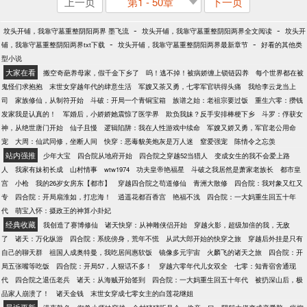
上一页
第1 - 50章
下一页
-
-
坟头开铺，我靠守墓重整阴阳两界 墨飞流
坟头开铺，我靠守墓重整阴阳两界全文阅读
坟头开
-
-
铺，我靠守墓重整阴阳两界txt下载
坟头开铺，我靠守墓重整阴阳两界最新章节
好看的其他类
型小说
大家在看
搬空奇葩养母家，假千金下乡了
呜！逃不掉！被病娇缠上锁链囚养
每个世界都在被
鬼怪们求抱抱
末世女穿越年代的肆意生活
军嫂又茶又勇，七零军官哄得头痛
我给李云龙当上
司
家族修仙，从制符开始
斗破：开局一个青铜宝箱
族谱之始：老祖宗要过饭
重生六零：攒钱
发家我是认真的！
军婚后，小娇娇她震惊了医学界
欺负我妹？反手安排棒梗下乡
斗罗：俘获女
神，从绝世唐门开始
仙子且慢
逻辑陷阱：我在人性游戏中续命
军嫂又娇又勇，军官老公用命
宠
大周：仙武同修，坐断人间
快穿：恶毒貌美炮灰是万人迷
窒爱强宠
陈情令之忘羡
站内强推
少年大宝
四合院从地府开始
四合院之穿越52当猎人
变成女生的我不会爱上路
人
我家有妹初长成
山村情事
wtw1974
功夫皇帝艳福星
斗破之我居然是萧家老族长
都市皇
宫
小枪
我的26岁女房东【都市】
穿越四合院之苟道修仙
青洲大散修
四合院：我对象又红又
专
四合院：开局扇淮如，打忠海！
逍遥花都百香宫
艳福不浅
四合院：一大妈重生回五十年
代
萌宝入怀：摄政王的神算小卦妃
经典收藏
我创造了赛博修仙
诸天快穿：从神雕侠侣开始
穿越火影，超级加倍的我，无敌
了
诸天：万化纵游
四合院：系统傍身，荒年不慌
从武大郎开始的快穿之旅
穿越后外挂是只有
自己的聊天群
祖国人成奥特曼，我吃居间惠软饭
镜像多元宇宙
火麟飞的诸天之旅
四合院：开
局五张嘴等吃饭
四合院：开局57，人狠话不多！
穿越六零年代儿女双全
七零：知青宿舍通现
代
四合院之退伍老兵
诸天：从海贼开始签到
四合院：一大妈重生回五十年代
被扔深山后，极
品家人崩溃了！
诸天金钱
末世女穿成七零女主的白莲花继姐