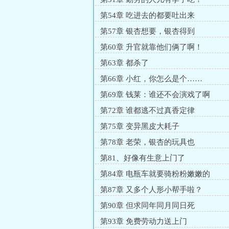
第54章 吃进去的都要吐出来
第57章 银杏想要，银杏得到
第60章 升官就靠他们俩了啊！
第63章 都杀了
第66章 小红，你怎么是个……
第69章 钱莱：谁还不会演戏了啊
第72章 谁都逃不过真香定律
第75章 变异黑皮大耗子
第78章 老荣，银杏的玩具也
第81、好像有生意上门了
第84章 电瓶车就要骑粉粉嫩嫩的
第87章 又多个人形小帮手啦？
第90章 但求同年同月同日死
第93章 免费劳动力送上门