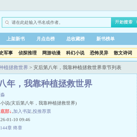
上架新书
月点击榜
总收藏榜
新书榜单
史军事
侦探推理
网游动漫
科幻小说
恐怖灵异
散文诗词
种植拯救世界
> 灾后第八年，我靠种植拯救世界章节列表
八年，我靠种植拯救世界
阿淼
小说(灾后第八年，我靠种植拯救世界)
底部↓
,
加入书架
,
投推荐票
01-10 09:46
144章 终章