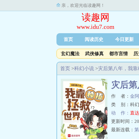
亲，欢迎光临读趣网！
读趣网
www.idu7.com
首页
阅读历史
今日更新
玄幻魔法
武侠修真
都市言情
历
首页
>
科幻小说
>
灾后第八年，我靠
灾后第
作 者：
金
类 别：科幻
动 作：
直达
更新时间：2026-
最新连载：
第