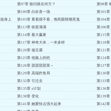
第97章 敢问路在何方？
第98章
第100章 白欢喜一场
第101
女孩身上
第103章 看着摸不着，饱死眼睛饿死鬼
第104
第113章 收获满满
第106
第114章 最大赢家
第115
第117章 神奇大米，一米多样
第118章
第120章 做豆腐
第121章
第123章 他脸上的疤
第124章
第126章 甜甜甜甜菜～
第127
第129章 高端炸鱼局
第130
第132章 引过去
第133
第135章 z计划
第136
第138章 变化
第139
第141章 她要快点强大起来
第142