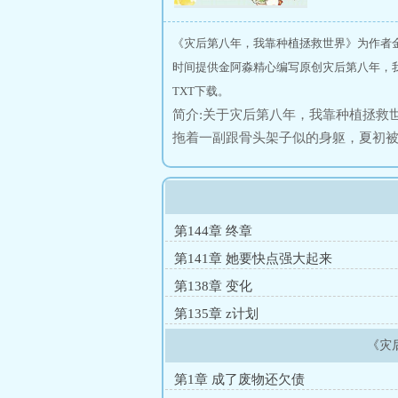
《灾后第八年，我靠种植拯救世界》为作者
时间提供金阿淼精心编写原创灾后第八年，
TXT下载。
简介:关于灾后第八年，我靠种植拯救
拖着一副跟骨头架子似的身躯，夏初被
淘汰（死）的人群。托这评级的福，
求多福的眼神。她却很满意这样安静的
菜，2、多吃水果、3、碳水化合物，
是事儿。至于蛋白质嘛，碳水化合物
第144章 终章
土地开始净化，她要重建世界！
第141章 她要快点强大起来
第138章 变化
第135章 z计划
《灾
第1章 成了废物还欠债