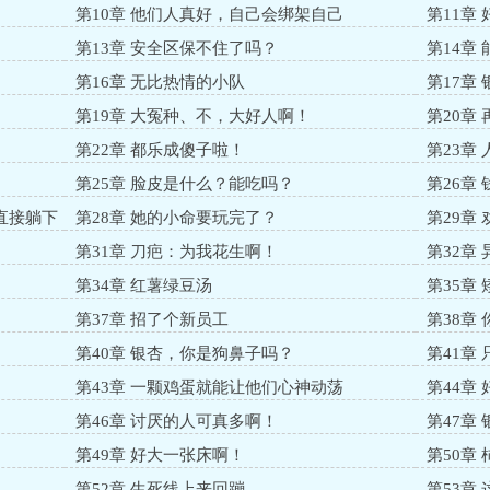
第10章 他们人真好，自己会绑架自己
第11章
第13章 安全区保不住了吗？
第14章
第16章 无比热情的小队
第17章
第19章 大冤种、不，大好人啊！
第20章
第22章 都乐成傻子啦！
第23章
第25章 脸皮是什么？能吃吗？
第26章
直接躺下
第28章 她的小命要玩完了？
第29章
第31章 刀疤：为我花生啊！
第32章
第34章 红薯绿豆汤
第35章
第37章 招了个新员工
第38章
第40章 银杏，你是狗鼻子吗？
第41章
第43章 一颗鸡蛋就能让他们心神动荡
第44章
第46章 讨厌的人可真多啊！
第47章
第49章 好大一张床啊！
第50章
第52章 生死线上来回蹦
第53章