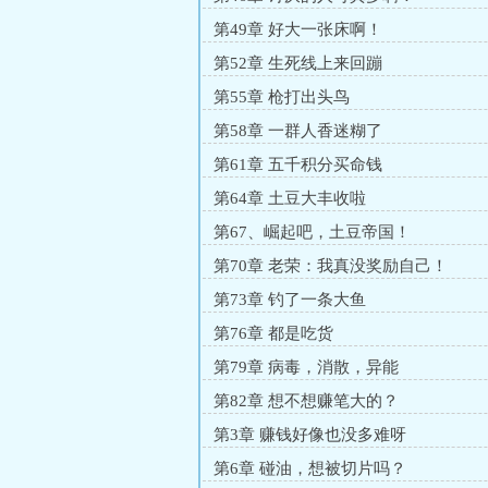
第49章 好大一张床啊！
第52章 生死线上来回蹦
第55章 枪打出头鸟
第58章 一群人香迷糊了
第61章 五千积分买命钱
第64章 土豆大丰收啦
第67、崛起吧，土豆帝国！
第70章 老荣：我真没奖励自己！
第73章 钓了一条大鱼
第76章 都是吃货
第79章 病毒，消散，异能
第82章 想不想赚笔大的？
第3章 赚钱好像也没多难呀
第6章 碰油，想被切片吗？