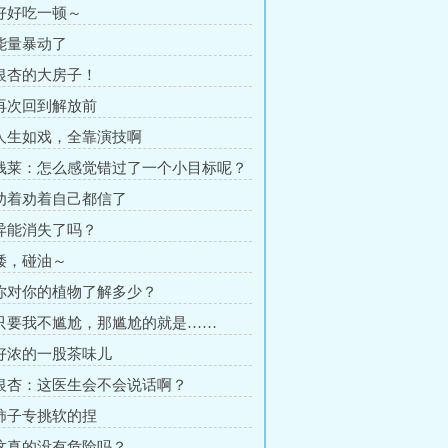
 好好吃一顿～
 能量暴动了
 银杏的大房子！
 再次回到解放前
 人生如戏，全靠演技啊
 钱莱：怎么感觉错过了一个小目标呢？
 劝着劝着自己都信了
 异能消失了吗？
 矮，碰油～
 你对你的植物了解多少？
 只要我不尴尬，那尴尬的就是……
 好浓的一股茶味儿
 银杏：这医生会不会说话啊？
 柿子专挑软的捏
 这真的没有危险吗？