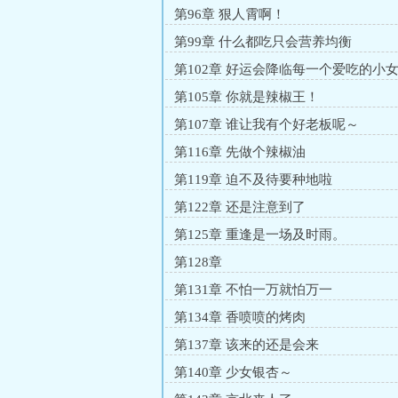
第96章 狠人霄啊！
第99章 什么都吃只会营养均衡
第102章 好运会降临每一个爱吃的小
的！
第105章 你就是辣椒王！
第107章 谁让我有个好老板呢～
第116章 先做个辣椒油
第119章 迫不及待要种地啦
第122章 还是注意到了
第125章 重逢是一场及时雨。
第128章
第131章 不怕一万就怕万一
第134章 香喷喷的烤肉
第137章 该来的还是会来
第140章 少女银杏～