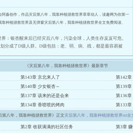
金阿淼创作，作品灾后第八年，我靠种植拯救世界章章动人，读趣网为你第一
我靠种植拯救世界及无弹窗灾后第八年，我靠种植拯救世界全文免费阅读、
世界：银杏醒来后已经灾后八年，污染全球，人类生存岌岌可危。
划分成了D级人群。D级包括：老、弱、病、残，都是最容易被
银杏分到了安全区最外围的危险住所，最低等的补助，以及众人自
住所，默默开始自己的计划的。银杏养身体备注：1、多吃蔬
《灾后第八年，我靠种植拯救世界》最新章节
4、补充蛋白质……望着被视为洪水猛兽的森林，银杏表示这都不
，还有那些对身体好的东西，夏初决定开启净化之力。先从一小块
第143章 京北来人了
第142
第140章 少女银杏～
第139
第137章 该来的还是会来
第136
第134章 香喷喷的烤肉
第133
后第八年，我靠种植拯救世界》正文
灾后第八年，我靠种植拯救世界txt全
第2章 收获满满的社区任务
第3章 