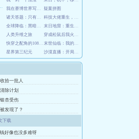
我在赛博世界写修真小说
疑案拼图
诸天答题：只有我知道正确答案
科技大佬重生，开局神级灵根
全球降临：黑暗求生游戏
末日地窟：重生之全能主宰
人类升维之旅
穿成松鼠后我火爆星际
快穿之配角的108种死法
末世仙临：我的熟练度有亿点强
星界第三纪元
沙漠直播：开局捡到小耳廓狐
章 收拾一批人
章 清除计划
章 银杏受伤
章 被发现了？
文下载
赚钱好像也没多难呀