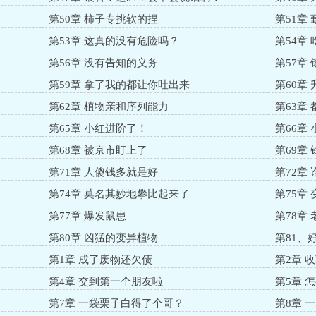
第50章 柿子专挑软的捏
第51章
第53章 这真的没有危险吗？
第54章
第56章 没有告知的义务
第57章
第59章 拿了我的都让你吐出来
第60章
第62章 植物亲和序列能力
第63章
第65章 小红进阶了！
第66章
第68章 被京市盯上了
第69章
第71章 人傻钱多就是好
第72章
第74章 莫名其妙地攀比起来了
第75章
第77章 爆发鼠患
第78章
第80章 凶猛的变异植物
第81、
第1章 成了废物还欠债
第2章 
第4章 交到第一个朋友啦
第5章 
第7章 一袋栗子白得了个哥？
第8章 