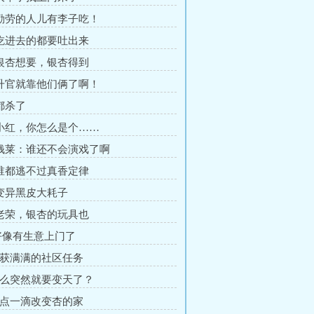
 勤劳的人儿有李子吃！
 吃进去的都要吐出来
 银杏想要，银杏得到
 升官就靠他们俩了啊！
 都杀了
 小红，你怎么是个……
 钱莱：谁还不会演戏了啊
 谁都逃不过真香定律
 变异黑皮大耗子
 老荣，银杏的玩具也
好像有生意上门了
收获满满的社区任务
怎么突然就要变天了？
一点一滴改变杏的家