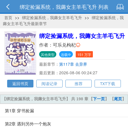
绑定捡漏系统，我薅女主羊毛飞升 列表
首页
>>
绑定捡漏系统，我薅女主羊毛飞升
>>
绑定捡漏系统，我
薅女主羊毛飞升最新章节
绑定捡漏系统，我薅女主羊毛飞升
作者：
可乐兑枸杞
其他类型
连载中
151 万字
最新章节：
第117章 去异界
最后更新：2026-08-06 00:24:27
返回书页
阅读记录
推荐
TXT下载
【绑定捡漏系统，我薅女主羊毛飞升】 共 198 章
【
下一页
】 【
尾页
】
第1章 穿书捡漏
第2章 遇到另外一个炮灰