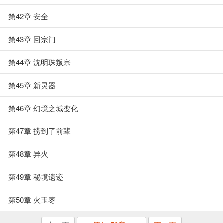
第42章 安全
第43章 回宗门
第44章 沈明珠叛宗
第45章 新灵器
第46章 幻境之城变化
第47章 捞到了前辈
第48章 异火
第49章 秘境遗迹
第50章 火玉枣