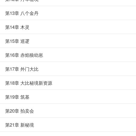
第13章 八个金丹
第14章 木灵
第15章 巡逻
第16章 赤焰狼幼崽
第17章 外门大比
第18章 大比秘境新资源
第19章 筑基
第20章 拍卖会
第21章 新秘境