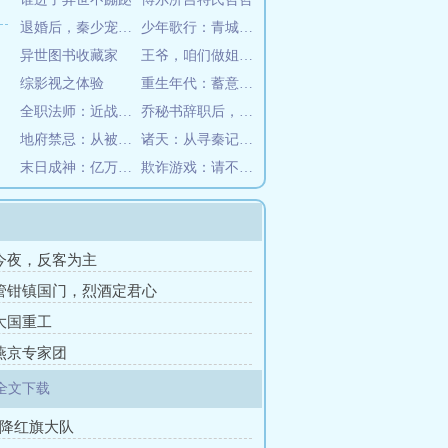
退婚后，秦少宠妻无度
少年歌行：青城山签到，一念成仙
异世图书收藏家
王爷，咱们做姐妹可好
综影视之体验
重生年代：蓄意追求糙汉老公
全职法师：近战才是爷的天赋！
乔秘书辞职后，竟和顾总有了崽
地府禁忌：从被重金求子开始
诸天：从寻秦记开始
末日成神：亿万次拔刀
欺诈游戏：请不要相信你的系统
 今夜，反客为主
 管钳镇国门，烈酒定君心
 大国重工
 燕京专家团
全文下载
空降红旗大队