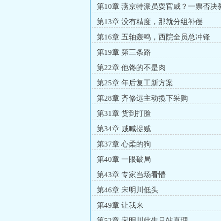
第10章 燕京特派员耍官威？一票否决
第13章 没有精度，那就分组补偿
第16章 五轴轰鸣，西院全员总冲锋
第19章 第三条路
第22章 他馋的不是肉
第25章 年后复工新方案
第28章 齐修远主动揽下采购
第31章 货到打脸
第34章 贼喊捉贼
第37章 心柔的狗
第40章 一眼破局
第43章 专家当场看懵
第46章 宋明川低头
第49章 让我来
第52章 宋明川此生只站真理