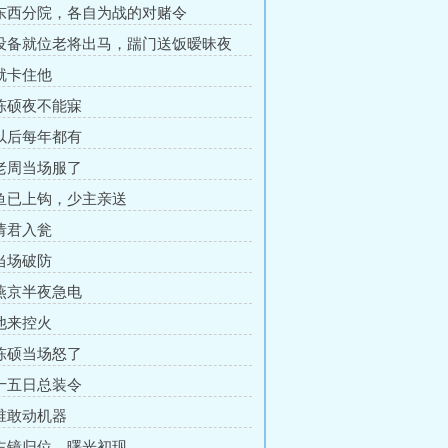
 东西分院，各自为战的对赌令
 设备就位老将出马，踹门送饭暧昧夜
 就卡住他
 陈硕夜不能寐
 以后每年都有
 老周当场服了
 鱼已上钩，少主亲送
 请君入瓮
 当场破防
 燕京半夜急电
 他来控火
 陈硕当场怒了
 十五日总装令
 谁敢动机器
 主镜归位，曙光初现