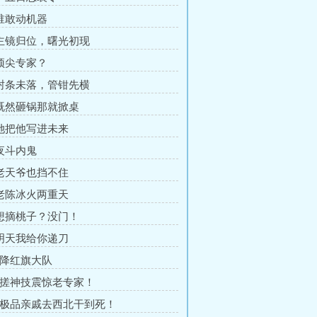
 谁敢动机器
 主镜归位，曙光初现
 顶尖专家？
 封条未落，管钳先横
 既然砸锅那就掀桌
 她把他写进未来
 夜斗内鬼
 老天爷也挡不住
 老陈冰火两重天
 想摘桃子？没门！
 明天我给你递刀
空降红旗大队
手搓神技震惊老专家！
送极品亲戚去西北干到死！