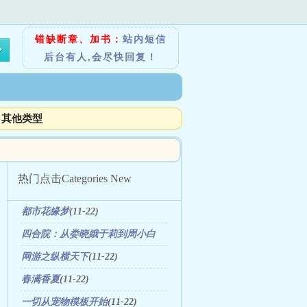
错缺断章、加书：
站内短信
后台有人,会尽快回复！
其他类型
热门点击
Categories New
都市花缘梦
(11-22)
四合院：从娄晓娥于莉到周小白
(01-26)
网游之纵横天下
(11-22)
春满香夏
(11-22)
一切从宠物模板开始
(11-22)