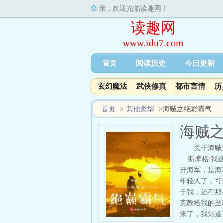
亲，欢迎光临读趣网！
读趣网
www.idu7.com
首页
阅读历史
今日更新
玄幻魔法
武侠修真
都市言情
历
首页
>
其他类型
>
海贼之绝巅霸气
海贼
关于海贼
斯摩格:我这
开海军，是海
年轻人了，可
于我，还有那
克教给我的至
来了，我知道