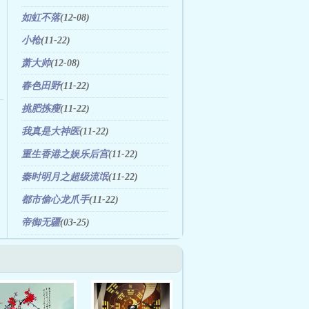
如虹不落
(12-08)
小枪
(11-22)
萧大帅
(12-08)
春色田野
(11-22)
挑肥拣瘦
(11-22)
我真是大神医
(11-22)
重生香港之娱乐后宫
(11-22)
秦时明月之超级流氓
(11-22)
都市偷心龙爪手
(11-22)
帝御无疆
(03-25)