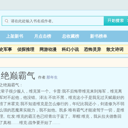
上架新书
月点击榜
总收藏榜
新书榜单
史军事
侦探推理
网游动漫
科幻小说
恐怖灵异
散文诗词
之绝巅霸气
作者:
那年生
之绝巅霸气：
辈子很少服人，维克算一个。卡普:我不后悔带维克来到海军，维克离
军对不起他，他没错。泽法:不吹不黑，维克这小子是我见过天赋最好的
惜了米霍克:我不知道维克是怎么修行的，年纪比我还小，剑道修为不弱
么强的恶魔果实能力，我不如他。凯多:唯有霸气才能凌驾于一切，是维
理。红发:维克的霸王色已经青出于蓝了。草帽:维克，我从拉夫德鲁回
了真相……维克:战争要开始了……