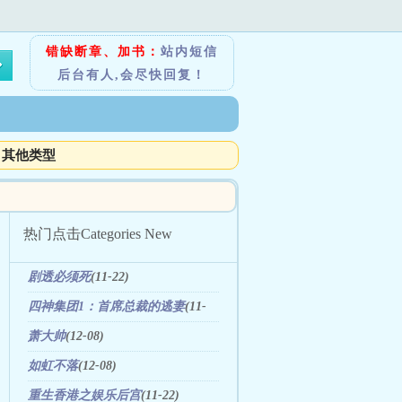
错缺断章、加书：
站内短信
后台有人,会尽快回复！
其他类型
热门点击
Categories New
剧透必须死
(11-22)
四神集团1：首席总裁的逃妻
(11-
22)
萧大帅
(12-08)
如虹不落
(12-08)
重生香港之娱乐后宫
(11-22)