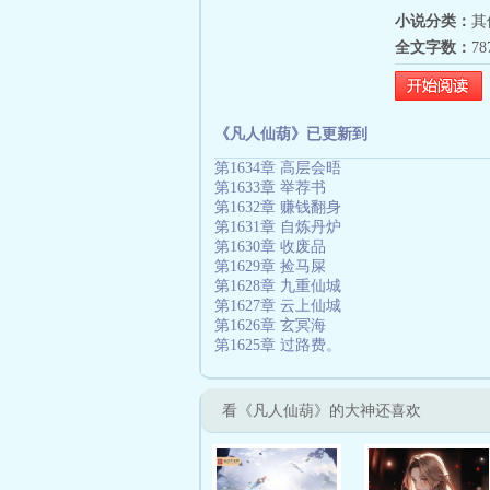
小说分类：
其
全文字数：
7
《凡人仙葫》已更新到
第1634章 高层会晤
第1633章 举荐书
第1632章 赚钱翻身
第1631章 自炼丹炉
第1630章 收废品
第1629章 捡马屎
第1628章 九重仙城
第1627章 云上仙城
第1626章 玄冥海
第1625章 过路费。
看《凡人仙葫》的大神还喜欢