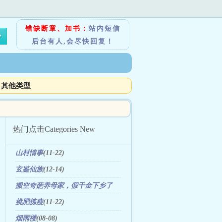
错缺断章、加书：
站内短信
后台有人,会尽快回复！
其他类型
热门点击
Categories New
山村情事
(11-22)
玄鉴仙族
(12-14)
搬空奇葩养母家，假千金下乡了
(10-23)
挑肥拣瘦
(11-22)
烟雨楼
(08-08)