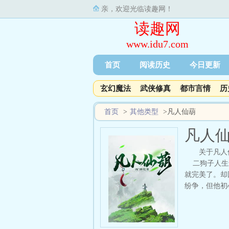
亲，欢迎光临读趣网！
读趣网
www.idu7.com
首页
阅读历史
今日更新
玄幻魔法
武侠修真
都市言情
历
首页
>
其他类型
>
凡人仙葫
凡人
关于凡人
二狗子人生最
就完美了。却
纷争，但他初