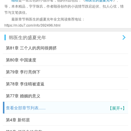
等，本本精品，字字珠玑，作者颐蓓创作的小说情节跌宕起伏、扣人心弦，情
节与文笔俱佳。
最新章节韩医生的盛夏光年全文阅读推荐地址：
https://m.idu7.com/info/392496.html
韩医生的盛夏光年
第81章 三个人的房间很拥挤
第80章 中国速度
第79章 李行亮倒下
第78章 李佳晴被遣返
第77章 婚姻的意义
查看全部章节列表......
【展开+】
第4章 新邻居