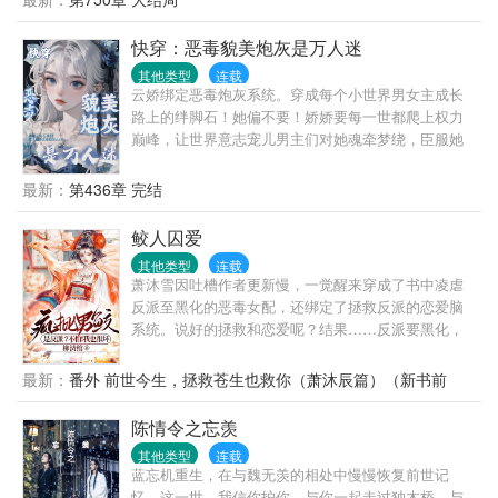
快穿：恶毒貌美炮灰是万人迷
其他类型
连载
云娇绑定恶毒炮灰系统。穿成每个小世界男女主成长
路上的绊脚石！她偏不要！娇娇要每一世都爬上权力
巅峰，让世界意志宠儿男主们对她魂牵梦绕，臣服她
脚下。世界一：被宠坏的刁蛮任性村花努力向上爬云
娇是村花，为得到荣华富贵和高贵身份，她抢夺女主
最新：
第436章 完结
对皇子男主的救命之恩，冒领女主的身世，村花摇身
一变成将门嫡女。直到被拆穿真相，云娇本该被人抛
鲛人囚爱
弃。却被所有人宠爱地无法无天，变本加厉。世界
其他类型
连载
二：网恋网骗男人们钱的小坏蛋：1.无cp(如果写出高
萧沐雪因吐槽作者更新慢，一觉醒来穿成了书中凌虐
人气男主，番外可转正。)2.女主恶毒娇气笨蛋美人！
反派至黑化的恶毒女配，还绑定了拯救反派的恋爱脑
(愚蠢却实在美丽)3.女主颜值天花板，看过她脸的人都
系统。说好的拯救和恋爱呢？结果……反派要黑化，
会爱上她！4.无脑爽文
萧沐雪递刀。反派要恋爱，萧沐雪递刀。反派要杀
人，萧沐雪递刀。反派要自杀，萧沐雪……长得这么
最新：
番外 前世今生，拯救苍生也救你（萧沐辰篇）（新书前
好看，死了可惜了，不如给我做成鲛人蛹，挂在房间
传）
当装饰品吧！……他乃鲛族皇子，生来便有神灵根，
陈情令之忘羡
注定会成为下一任海神，然而却一朝修为被废，神灵
其他类型
连载
根被夺，父母被杀，沦为人族妖宠。他心灰意冷，发
蓝忘机重生，在与魏无羡的相处中慢慢恢复前世记
誓要屠尽三界。直到遇见她……人人都劝他要宽恕众
忆。这一世，我信你护你，与你一起走过独木桥。与