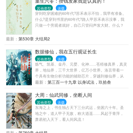
重生六零：攒钱发家我是认真的！
其他类型
连载
穿到吃穿困难的60年代?苏禾表示不怕，我早有准备。
什么?是穿到书里的60年代?路人甲苏禾表示没事，我
只做一个旁观者就好，自己只管闷声发大财。什么？
原书女主要撸我羊毛?苏禾捂紧的小马甲，表示我真的
只有这么一点了，谁都别想发现我的大秘密。(作者避
最新：
第530章 大结局2
雷，本文无cp,女主一切以自己为中心，自私不吃亏，
有仇必报。有空间的秘密谁都不告诉，建议勿看，不
数据修仙，我在五行观证长生
喜欢不要伤害，我们好聚好散)嘻嘻，最后给姐妹们比
其他类型
连载
个心吧!
炼气、筑基、金丹、元婴、化神......苍梧修真界，真灵
界，地仙界，三千大世界，亿万小世界。洛言带着一
个具有生物分析功能的辅助芯片，穿越到修仙界，从
五行观普通弟子开始修行，修剑道，习阵法，学法
最新：
第三百一十九章 以身试法，玖拾叁
术，炼丹药，养灵兽，为了探究术法的本质，从不停
下学习的脚步。看主角如何一步步飞升灵界，打入地
大周：仙武同修，坐断人间
仙界，成为那长生不死的存在。
其他类型
连载
东海之上，书生独占天下三分武运，坐困六十年。圣
地之中，道人甲子无敌，称大逍遥……风起于青萍，
萧易初入天下，看人间风流！
最新：
第750章 大结局