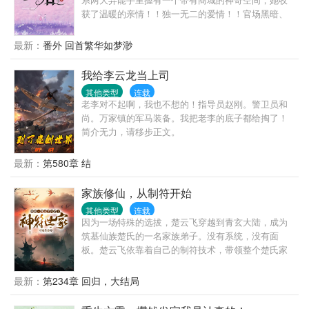
送装备，与他藏在衣柜里小心的亲吻。在危机遍布的
获了温暖的亲情！！独一无二的爱情！！官场黑暗、
海岛，看到那坨黑色带着触手的形似章鱼的生物，她
背后暗算、隐藏的陈年旧事，揭露了一系列的暗算，
也来者不拒，把黑色怪物藏在了自己的口袋里，它一
没想到自己的亲生父亲竟然来头这么大！！！极品、
最新：
番外 回首繁华如梦渺
天天长大，最后有了人的形状，她觉得可以教它亲吻
反派都会有，但是出现很快就会被女主解决。看她在
了。系统重新上线，失声惊叫，“你究竟是怎么能做到
这个时代过得如何肆意！！...............不是传统年代
我给李云龙当上司
和那么多鬼怪BOSS谈恋爱的啊！”白瑶:“你不是说让我
文，文中故事众多，都很精彩！！！有男配，磕cp的
攻略他们？”系统崩溃，“我是让你把游戏攻略成功活到
其他类型
连载
亲友们，谨慎...简介不能表达这本书的精彩之处，跟
最后，没有叫你嫖BOSS啊！”白瑶:“啊这……”不可言
老李对不起啊，我也不想的！指导员赵刚。警卫员和
传统的年代种田文不一样哦，敬请期待。请移步正
说的怪物身体撕成两半，它的触手把藏起来的贝壳都
尚。万家镇的军马装备。我把老李的底子都给掏了！
文！！！！
送到了她的面前，“瑶瑶，亲我呀。”白瑶:好感度都刷
简介无力，请移步正文。
满了，不亲说的过去？
最新：
第580章 结
家族修仙，从制符开始
其他类型
连载
因为一场特殊的选拔，楚云飞穿越到青玄大陆，成为
筑基仙族楚氏的一名家族弟子。没有系统，没有面
板。楚云飞依靠着自己的制符技术，带领整个楚氏家
族，斩妖兽，灭世家，诛妖魔，逐渐强大，最终成为
神符仙族。
最新：
第234章 回归，大结局