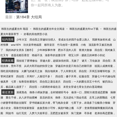
生。她却说：“善解人意是什么东西？委屈你自己，让
你一起同所有人为敌。
别人开心吗？”她说：“既往不咎太虚伪，我喜欢风水轮
流转。”她说：“不是每一句对不起，都能换来一句没关
最新：
第184章 大结局
系。”于是他在她的偏爱下，尽情发疯。众人都道她助
纣为掠。她却说：“我就是这么护短，不分青红皂白，
-
只分关系好坏！”
-
-
韩医生的盛夏光年 颐蓓
韩医生的盛夏光年全文阅读
韩医生的盛夏光年txt下载
韩医生的盛
-
夏光年最新章节
好看的其他类型小说
站内强推
少年大宝
四合院之穿越52当猎人
变成女生的我不会爱上路人
我家有妹初长成
山
村情事
wtw1974
功夫皇帝艳福星
都市皇宫
竹马他哥一直撩我
小枪
顶流影帝又被压热搜
了
我的26岁女房东【都市】
少年神探事件簿
肥水不流外人田
青洲大散修
四合院：我对象又
红又专
逍遥花都百香宫
艳福不浅
洛影帝的追妻日常
萌宝入怀：摄政王的神算小卦妃
经典收藏
我创造了赛博修仙
穿越火影，超级加倍的我，无敌了
诸天：万化纵游
四合院：系
统傍身，荒年不慌
从武大郎开始的快穿之旅
穿越后外挂是只有自己的聊天群
祖国人成奥特曼，
我吃居间惠软饭
火麟飞的诸天之旅
我自地狱来，于人间掌生死
四合院：开局五张嘴等吃饭
六
零闲话家常
四合院：开局57，人狠话不多！
四合院：傻子开局，征服全院
穿越七十年代修仙闯
修真界
七零：知青宿舍通现代
四合院之退伍老兵
四合院：一大妈重生回五十年代
被扔深山
后，极品家人崩溃了！
四合院：小厨师的幸福生活
末世女穿成七零女主的白莲花继姐
最近更新
港夜熟色
御兽小师妹穿越，全村猪猪听号令
偷亲一口，阴郁大佬变成恋爱脑
疯柳
腰
重生千禧，从八岁开始摆摊
皇后的容光
御兽：无法进化？我会兜底
左耳上的那颗痣
七零
小娇妻带着萌娃去随军
穿书错嫁反派大佬，带飞炮灰全家
七零下乡，农场多了位貌美小辣椒
穿
成小农女，我靠空间发家致富
血族贵校小可怜，疯批F5吻上瘾
斗罗：变身黑猫被降魔捡回武魂
殿
阿姐书
仙行无忧
入梦六大校草后，丑肥恶女被亲哭
朱门宠婢
寻亲者
老弟你再恋爱脑，