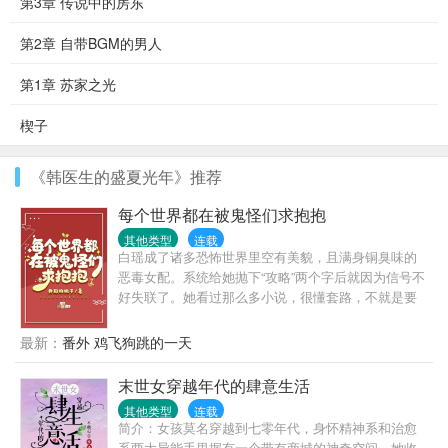
第3章 传说中的房东
第2章 自带BGM的男人
第1章 苏家之光
楔子
《韩医生的盛夏光年》推荐
每个世界都在被鬼怪们求抱抱
其他类型
连载
白瑶成了诸多恐怖世界里空有美貌，且满身铜臭味的
恶毒女配。系统给她抛下“攻略”两个字后就因为信号不
好失联了。她看过那么多小说，很懂套路，不就是要
她去攻略有悲惨遭遇的男人吗？有时候在看到某人的
第一眼时，她能察觉对方身上出现的暗红色光芒，她
最新：
番外 鸡飞狗跳的一天
猜那一定就是自己的攻略对象，于是——在闹鬼的寄
宿制校园里，她捡到了被人欺负的单纯少年，她给他
末世女穿越年代的肆意生活
补课，给他送花，与他躲在死过人的美术室里偷偷的
其他类型
连载
搂搂抱抱。在六人逃生的废弃医院，她救下了被所有
简介：女孩莫名穿越到七零年代，身怀精神系和治愈
人视为累赘而丢下的病弱少年，她给他送资源，给他
系两大异能手里握有一个带有商城的神奇空间，她收