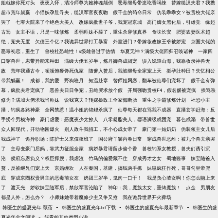
姐就嫁你死对头
夜夜入怀，清冷师尊为她神魂颠倒
恶毒继母带崽吃香喝辣
替嫁糙汉夫君？我携
超市荒年躺赢
小猫妖孕肚寻夫，糙汉军官夜夜吻
假千金的苟命日常
伪装乖乖女？被贵校大佬亲
哭了
七零大院来了个绝色大美人
改嫁疯批世子爷，我宠冠京城
高门嫡女黑化后，引雄竞
缘起
古蜀
女主不语，只是一味修炼
柔弱师妹不舔了，重生杀穿修真界
食味长安
肥婆农妻医术超
绝，宠夫无度
欠债三个亿？我诡异世界打工暴富
外室进门？带嫁妆改嫁王爷被娇宠
京圈大佬的
恶毒初恋，重生了
兽校社恐雌性！s级雄兽过于热情
华夏无神？满级大佬回归召唤诸神
一家四
口穿兽世，崽带异能来种田
满级大佬五岁半，炼丹御兽成团宠
误入诡道山海，我靠收录神兽无
敌
荒年我通古今，顿顿饱餐馋死仇家
随爹入赘后，我被继母全家宠上天
挺孕肚种田？失忆相公
带我躺赢！
成都，我的爱
野狗咬月
知温赴寒
替师姐网恋，翻车被仙尊们宠坏了
假千金有弹
幕，疯批夫君宠疯了
恶兽夫日日争宠，丑雌哭求放个假
开局强吻贵校F4，假名媛被宠疯
挨骂涨
修为？满城大佬求我当师妹
说我克夫？转嫁摄政王全家悔断肠
重生之学霸修炼计划
社恐小主
播，钓疯各路神豪
全网禁惹！温小姐的锦鲤杀疯了
仙尊每天都在骂我不成器
直播玄学赶海：反
手捞个男模海神
豪门虐爱：恶魔夜少太撩人
八零凝脂美人，婴语满级成团宠
暮色成溺
带兽世
众人回现代，开动物园爆火
别人政斗我招工，不小心成女帝了
豪门第一姑奶奶
伪装领主女儿后
我成神了
诡异职场：陈护士又来值夜班了
国公府丫鬟内卷日常
穿成兽世恶雌：被九个兽夫亲哭
了
主母变豪门后妈，靠武力征服全家
病娇暴君请留步偷个香
兽校钓系女教授，兽夫们诱引沉
沦
侯府忘恩负义？权臣撑腰，我虐渣
竹马的偏爱藏不住
穿成秀才之女
蜀地酱事
妹宝随爸入
赘，反被继兄们宠上天
京婚缠欢
人在秦国，基建，搞钱两手抓
妹崽疯狂作死，哥哥勾皇帝兜
底
穿成京圈权贵男主的恶毒前女友
奶团三岁半，鬼肉一口干！
我是负心渣女啊！你怎么吻上来
了
渡天光
娇软妹宝随军后，禁欲军官沦陷了
神印：我，魔族太女，重铸魔族！
点金
男朋友
都是人外，怎么办？
小师妹她带着魔修少主又争又抢
我在诡异世界开火葬场
-
-
-
韩医生的盛夏光年 颐蓓
韩医生的盛夏光年txt下载
韩医生的盛夏光年最新章节
韩医生的盛
-
夏光年全文阅读
好看的其他类型小说