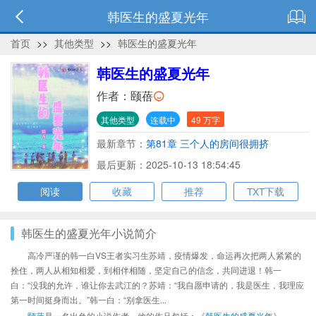
韩医生的盛夏光年
首页
>>
其他类型
>>
韩医生的盛夏光年
韩医生的盛夏光年
作者：
颐蓓
其他类型
连载中
49 万字
最新章节：
第81章 三个人的房间很拥挤
最后更新：2025-10-13 18:54:45
阅读
收藏
推荐
TXT下载
韩医生的盛夏光年小说简介
高冷严谨的韩一白VS王者实习生苏靖，疫情爆发，命运再次把两人紧紧的
拴住，两人从相知相爱，到相伴相随，坚定自己的信念，共同进退！韩一
白：“没我的允许，谁让你去武江的？苏靖：“我自愿申请的，我是医生，我理应
第一时间挺身而出。”韩一白：“别拿医生...
颐蓓
是一名出色的小说作者，他的作品包括：《
韩医生的盛夏光年
》、