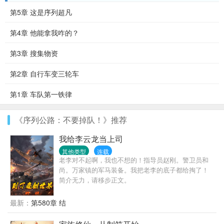
第5章 这是序列超凡
第4章 他能拿我咋的？
第3章 搜集物资
第2章 自行车变三轮车
第1章 车队第一铁律
《序列公路：不要掉队！》推荐
我给李云龙当上司
其他类型
连载
老李对不起啊，我也不想的！指导员赵刚。警卫员和
尚。万家镇的军马装备。我把老李的底子都给掏了！
简介无力，请移步正文。
最新：
第580章 结