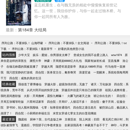
根被夺，父母被杀，沦为人族妖宠。他心灰意冷，发
蓝忘机重生，在与魏无羡的相处中慢慢恢复前世记
誓要屠尽三界。直到遇见她……人人都劝他要宽恕众
忆。这一世，我信你护你，与你一起走过独木桥。与
生。她却说：“善解人意是什么东西？委屈你自己，让
你一起同所有人为敌。
别人开心吗？”她说：“既往不咎太虚伪，我喜欢风水轮
流转。”她说：“不是每一句对不起，都能换来一句没关
最新：
第184章 大结局
系。”于是他在她的偏爱下，尽情发疯。众人都道她助
纣为掠。她却说：“我就是这么护短，不分青红皂白，
只分关系好坏！”
-
-
序列公路：不要掉队！ 山海呼啸
序列公路：不要掉队！全文阅读
序列公路：不要掉队！txt
-
-
下载
序列公路：不要掉队！最新章节
好看的其他类型小说
站内强推
少年大宝
娱乐：蜜姐，你男朋友太棒了
变成女生的我不会爱上路人
wtw1974
原
来你是这样的宋医生
康熙大帝
神豪：开局奖励6666亿大礼包
我家有妹初长成
宜昌鬼事
洛公
子
在缅北称霸的我被直播了
穿越大周
隔壁邻居是影帝
美娱从1989年开始
竹马他哥一直撩
我
我只想安静的打游戏
四合院：医务室主任，禽兽馋哭
浪漫官途
一觉醒来，系统给我每周两
千万
四合院：咸鱼的美好生活
经典收藏
我创造了赛博修仙
穿越火影，超级加倍的我，无敌了
诸天：万化纵游
四合院：系
统傍身，荒年不慌
从武大郎开始的快穿之旅
穿越后外挂是只有自己的聊天群
祖国人成奥特曼，
我吃居间惠软饭
火影：开局撸树，震惊九喇嘛！
火麟飞的诸天之旅
谁让你出生的！
四合院：
开局五张嘴等吃饭
六零闲话家常
四合院：开局57，人狠话不多！
四合院：傻子开局，征服全
院
穿书50，别人囤米我囤钱
七零：知青宿舍通现代
四合院之退伍老兵
被扔深山后，极品家人
崩溃了！
四合院：小厨师的幸福生活
末世女穿成七零女主的白莲花继姐
最近更新
魏庭枝
厨神？我，古代盒饭之神
京夜臣欢
陌上闲居：归田
看见死亡倒计时，刑
侦队被我带飞
退婚后，学院骄子们争着求复合
全家误我高考！神豪真千金不干了
神印，斗罗来