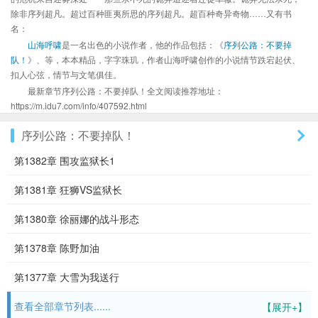
除非序列超凡。超过百种匪夷所思的序列超凡。超百种奇异奇物……又有书
名：
山海呼啸
是一名出色的小说作者，他的作品包括：《
序列公路：不要掉
队！
》、等，本本精品，字字珠玑，作者山海呼啸创作的小说情节跌宕起伏、
扣人心弦，情节与文笔俱佳。
最新章节序列公路：不要掉队！全文阅读推荐地址：
https://m.idu7.com/info/407592.html
序列公路：不要掉队！
第1382章 围攻监狱长1
第1381章 狂狮VS监狱长
第1380章 徐丽娜的战斗形态
第1378章 陈野加油
第1377章 大雪为我送行
查看全部章节列表......
【展开+】