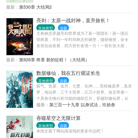
只有这么一点了，谁都别想发现我的大秘密。(作者避
最新：
第530章 大结局2
雷，本文无cp,女主一切以自己为中心，自私不吃亏，
有仇必报。有空间的秘密谁都不告诉，建议勿看，不
亮剑：太原一战封神，直升旅长！
喜欢不要伤害，我们好聚好散)嘻嘻，最后给姐妹们比
其他类型
连载
个心吧!
主角林忠穿越亮剑世界成为了新一团团长！新一团兵
弱将寡，不到一年时间林忠炸碉堡，缴获物资，命令
各营自由发展，四大营长各强一方！一营长张大彪，
步兵战神！二营长王承柱，黄忠在世！三营长孙德
胜，马上无敌！四营长燕双鹰，神出鬼没！一年后鬼
最新：
第926章 终章 新的征程！（大结局）
子大扫荡，全团集合，四大营长亮相直接震惊师部！
总部首长:乱了！全乱了！整个乱成了一锅粥！李云龙
数据修仙，我在五行观证长生
在打县城已经够乱了，谁成想主角竟然在打太源？团
其他类型
连载
长，林忠这小子不会真在打太原吧？丁伟:有可能！很
炼气、筑基、金丹、元婴、化神......苍梧修真界，真灵
有可能，天底下就没他林忠不敢干的事！给他一个师
界，地仙界，三千大世界，亿万小世界。洛言带着一
他林忠敢去小日子窝里！孔捷：你说什么？林忠的新
个具有生物分析功能的辅助芯片，穿越到修仙界，从
一团有三万多人？李云龙：林忠那小子发财了，哪来
五行观普通弟子开始修行，修剑道，习阵法，学法
最新：
第三百一十九章 以身试法，玖拾叁
那么多意大利炮！要问亮剑哪家强？林忠一炮干大
术，炼丹药，养灵兽，为了探究术法的本质，从不停
将！肩抗PRG，手持黄金ak，率领新一团直冲太源！
下学习的脚步。看主角如何一步步飞升灵界，打入地
吞噬星空之无限计算
不知不觉林忠已经晋升成了前线最高指挥官！林忠：
仙界，成为那长生不死的存在。
此战过后，再无敌宼！！
其他类型
连载
来阅文旗下网站阅读我的更多作品吧！