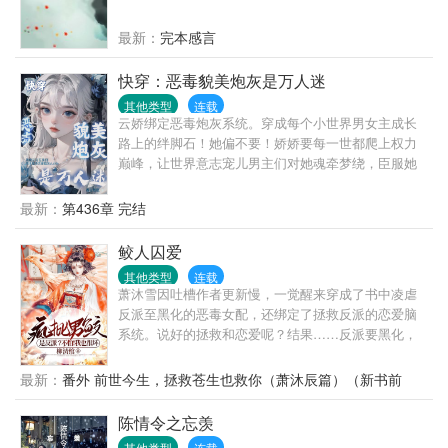
最新：
完本感言
快穿：恶毒貌美炮灰是万人迷
其他类型
连载
云娇绑定恶毒炮灰系统。穿成每个小世界男女主成长
路上的绊脚石！她偏不要！娇娇要每一世都爬上权力
巅峰，让世界意志宠儿男主们对她魂牵梦绕，臣服她
脚下。世界一：被宠坏的刁蛮任性村花努力向上爬云
娇是村花，为得到荣华富贵和高贵身份，她抢夺女主
最新：
第436章 完结
对皇子男主的救命之恩，冒领女主的身世，村花摇身
一变成将门嫡女。直到被拆穿真相，云娇本该被人抛
鲛人囚爱
弃。却被所有人宠爱地无法无天，变本加厉。世界
其他类型
连载
二：网恋网骗男人们钱的小坏蛋：1.无cp(如果写出高
萧沐雪因吐槽作者更新慢，一觉醒来穿成了书中凌虐
人气男主，番外可转正。)2.女主恶毒娇气笨蛋美人！
反派至黑化的恶毒女配，还绑定了拯救反派的恋爱脑
(愚蠢却实在美丽)3.女主颜值天花板，看过她脸的人都
系统。说好的拯救和恋爱呢？结果……反派要黑化，
会爱上她！4.无脑爽文
萧沐雪递刀。反派要恋爱，萧沐雪递刀。反派要杀
人，萧沐雪递刀。反派要自杀，萧沐雪……长得这么
最新：
番外 前世今生，拯救苍生也救你（萧沐辰篇）（新书前
好看，死了可惜了，不如给我做成鲛人蛹，挂在房间
传）
当装饰品吧！……他乃鲛族皇子，生来便有神灵根，
陈情令之忘羡
注定会成为下一任海神，然而却一朝修为被废，神灵
其他类型
连载