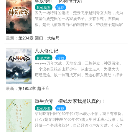
家族修仙，从制符开始
其他类型
连载
因为一场特殊的选拔，楚云飞穿越到青玄大陆，成为
筑基仙族楚氏的一名家族弟子。没有系统，没有面
板。楚云飞依靠着自己的制符技术，带领整个楚氏家
族，斩妖兽，灭世家，诛妖魔，逐渐强大，最终成为
神符仙族。
最新：
第234章 回归，大结局
凡人修仙记
其他类型
连载
+++++万年大战，天地交崩，三族并立，神器沉沦。
一个没有灵根的山野少年，从尘世走来，为报大仇，
历经磨难。以一剑而成万剑，因道心而入魔劫！挥掌
中剑，杀不尽恩怨，斩不断情仇。是痴是癫，无惧世
人冷眼；成仙入魔，只在一念之间！
最新：
第1952章 越王庙
重生六零：攒钱发家我是认真的！
其他类型
连载
穿到吃穿困难的60年代?苏禾表示不怕，我早有准备。
什么?是穿到书里的60年代?路人甲苏禾表示没事，我
只做一个旁观者就好，自己只管闷声发大财。什么？
原书女主要撸我羊毛?苏禾捂紧的小马甲，表示我真的