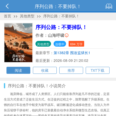
序列公路：不要掉队！
首页
>>
其他类型
>>
序列公路：不要掉队！
序列公路：不要掉队！
作者：
山海呼啸
其他类型
连载中
694 万字
最新章节：
第1382章 围攻监狱长1
最后更新：2026-08-09 21:20:02
阅读
收藏
推荐
TXT下载
序列公路：不要掉队！小说简介
诡异降临，城市成了人类禁区。人们只能依靠序列超凡不停的迁徙，定居
生活方式变成了迁徙生活方式。在迁徙的过程之中，陈野觉醒了升级系统。生
锈的自行车在他手中蜕变为装甲战车。破旧帐篷进化成移动堡垒。当别人为半
块压缩饼干拼命时，他的房车已装载着自动净水系统和微型生态农场。但真正
的危机来自迷雾深处——那些杀不死的诡异追逐着迁徙车辙。诡异无法杀死，