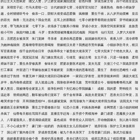
的公主天天想弑君
随父入赘，沪上娇女成家属院团宠
欲色纠缠
穿成当家主母，四个幼崽全是反
派
呆萌世子妃：竹马夫君咬一口
古代娇娘穿七零，冷面军官沦陷了
港夜熟色
御兽小师妹穿
越，全村猪猪听号令
偷亲一口，阴郁大佬变成恋爱脑
疯柳腰
重生千禧，从八岁开始摆摊
皇后
的容光
御兽：无法进化？我会兜底
左耳上的那颗痣
七零小娇妻带着萌娃去随军
穿书错嫁反派
大佬，带飞炮灰全家
七零下乡，农场多了位貌美小辣椒
穿成小农女，我靠空间发家致富
血族贵
校小可怜，疯批F5吻上瘾
斗罗：变身黑猫被降魔捡回武魂殿
阿姐书
仙行无忧
入梦六大校草
后，丑肥恶女被亲哭
朱门宠婢
寻亲者
老弟你再恋爱脑，姐就嫁你死对头
夜夜入怀，清冷师尊
为她神魂颠倒
恶毒继母带崽吃香喝辣
替嫁糙汉夫君？我携超市荒年躺赢
小猫妖孕肚寻夫，糙汉
军官夜夜吻
假千金的苟命日常
伪装乖乖女？被贵校大佬亲哭了
七零大院来了个绝色大美人
改
嫁疯批世子爷，我宠冠京城
高门嫡女黑化后，引雄竞
缘起古蜀
女主不语，只是一味修炼
柔弱
师妹不舔了，重生杀穿修真界
食味长安
肥婆农妻医术超绝，宠夫无度
欠债三个亿？我诡异世界
打工暴富
外室进门？带嫁妆改嫁王爷被娇宠
京圈大佬的恶毒初恋，重生了
兽校社恐雌性！s级
雄兽过于热情
华夏无神？满级大佬回归召唤诸神
一家四口穿兽世，崽带异能来种田
满级大佬五
岁半，炼丹御兽成团宠
误入诡道山海，我靠收录神兽无敌
荒年我通古今，顿顿饱餐馋死仇家
随
爹入赘后，我被继母全家宠上天
挺孕肚种田？失忆相公带我躺赢！
成都，我的爱
野狗咬月
知
温赴寒
替师姐网恋，翻车被仙尊们宠坏了
假千金有弹幕，疯批夫君宠疯了
恶兽夫日日争宠，丑
雌哭求放个假
开局强吻贵校F4，假名媛被宠疯
挨骂涨修为？满城大佬求我当师妹
说我克夫？转
嫁摄政王全家悔断肠
重生之学霸修炼计划
社恐小主播，钓疯各路神豪
全网禁惹！温小姐的锦鲤
杀疯了
仙尊每天都在骂我不成器
直播玄学赶海：反手捞个男模海神
豪门虐爱：恶魔夜少太撩
人
八零凝脂美人，婴语满级成团宠
暮色成溺
带兽世众人回现代，开动物园爆火
别人政斗我招
工，不小心成女帝了
豪门第一姑奶奶
伪装领主女儿后我成神了
诡异职场：陈护士又来值夜班
了
国公府丫鬟内卷日常
穿成兽世恶雌：被九个兽夫亲哭了
主母变豪门后妈，靠武力征服全
家
病娇暴君请留步偷个香
兽校钓系女教授，兽夫们诱引沉沦
侯府忘恩负义？权臣撑腰，我虐