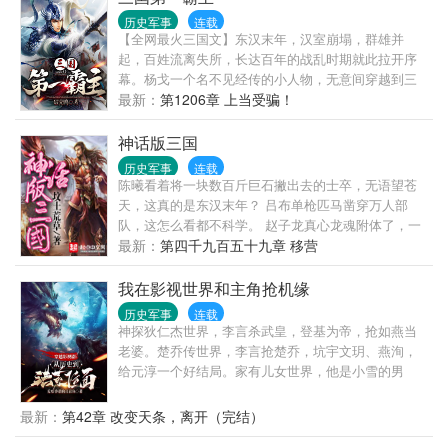
吴三桂、周培公、伍次友、李云娘、吴应熊、杨起
历史军事
连载
隆、小毛子等人物，都给人留下深刻印象。作品结构
【全网最火三国文】东汉末年，汉室崩塌，群雄并
紧凑，故事异彩纷呈，情节环环相扣，读之欲罢不
起，百姓流离失所，长达百年的战乱时期就此拉开序
能。
幕。杨戈一个名不见经传的小人物，无意间穿越到三
国时代，成为了幽州公孙瓒的养子。眼见幽州倾覆，
最新：
第1206章 上当受骗！
无奈之下只能奋起反抗。斩袁绍，战关羽……乱世之
中成就无敌雄姿。蛮夷：“你过界了，这里不是你们汉
神话版三国
人的底盘！”杨戈：”不好意思，我怕后世在发生五胡乱
历史军事
连载
华的事件，所有先将你们揍服为止。”西方列强： ”I we
陈曦看着将一块数百斤巨石撇出去的士卒，无语望苍
天，这真的是东汉末年？ 吕布单枪匹马凿穿万人部
队，这怎么看都不科学。 赵子龙真心龙魂附体了，一
剑断山，这真的是人？ 典韦单人护着曹操杀出敌营，
最新：
第四千九百五十九章 移营
顺手宰了对面数千步骑，这战斗力爆表了吧！ 这是不
是哪里有些不对啊，陈曦顺手摸了一把鹅毛扇挥了一
我在影视世界和主角抢机缘
下，狂风大作，叹了一口气，“这是神话吧，我自己都
历史军事
连载
不正常了。”
神探狄仁杰世界，李言杀武皇，登基为帝，抢如燕当
老婆。楚乔传世界，李言抢楚乔，坑宇文玥、燕洵，
给元淳一个好结局。家有儿女世界，他是小雪的男
神。目前已完结世界神探狄仁杰，楚乔传，家有儿
女，倚天，欢乐颂，小欢喜，正在进行射雕英雄传。
最新：
第42章 改变天条，离开（完结）