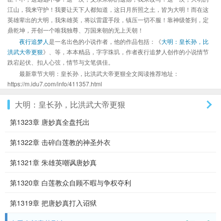
江山，我来守护！我要让天下人都知道，这日月所照之土，皆为大明！而在这
英雄辈出的大明，我朱雄英，将以雷霆手段，镇压一切不服！靠神级签到，定
鼎乾坤，开创一个唯我独尊、万国来朝的无上天朝！
夜行追梦人
是一名出色的小说作者，他的作品包括：《
大明：皇长孙，比
洪武大帝更狠
》、等，本本精品，字字珠玑，作者夜行追梦人创作的小说情节
跌宕起伏、扣人心弦，情节与文笔俱佳。
最新章节大明：皇长孙，比洪武大帝更狠全文阅读推荐地址：
https://m.idu7.com/info/411357.html
大明：皇长孙，比洪武大帝更狠
第1323章 唐妙真全盘托出
第1322章 击碎白莲教的神圣外衣
第1321章 朱雄英嘲讽唐妙真
第1320章 白莲教众自顾不暇与争权夺利
第1319章 把唐妙真打入诏狱