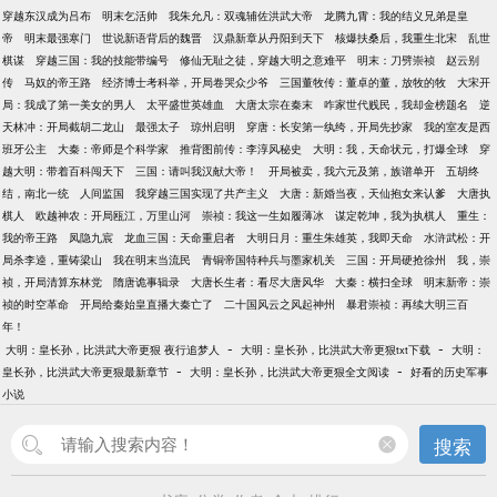
穿越东汉成为吕布
明末乞活帅
我朱允凡：双魂辅佐洪武大帝
龙腾九霄：我的结义兄弟是皇
帝
明末最强寒门
世说新语背后的魏晋
汉鼎新章从丹阳到天下
核爆扶桑后，我重生北宋
乱世
棋谋
穿越三国：我的技能带编号
修仙无耻之徒，穿越大明之意难平
明末：刀劈崇祯
赵云别
传
马奴的帝王路
经济博士考科举，开局卷哭众少爷
三国董牧传：董卓的董，放牧的牧
大宋开
局：我成了第一美女的男人
太平盛世英雄血
大唐太宗在秦末
咋家世代贱民，我却金榜题名
逆
天林冲：开局截胡二龙山
最强太子
琼州启明
穿唐：长安第一纨绔，开局先抄家
我的室友是西
班牙公主
大秦：帝师是个科学家
推背图前传：李淳风秘史
大明：我，天命状元，打爆全球
穿
越大明：带着百科闯天下
三国：请叫我汉献大帝！
开局被卖，我六元及第，族谱单开
五胡终
结，南北一统
人间监国
我穿越三国实现了共产主义
大唐：新婚当夜，天仙抱女来认爹
大唐执
棋人
欧越神农：开局瓯江，万里山河
崇祯：我这一生如履薄冰
谋定乾坤，我为执棋人
重生：
我的帝王路
凤隐九宸
龙血三国：天命重启者
大明日月：重生朱雄英，我即天命
水浒武松：开
局杀李逵，重铸梁山
我在明末当流民
青铜帝国特种兵与墨家机关
三国：开局硬抢徐州
我，崇
祯，开局清算东林党
隋唐诡事辑录
大唐长生者：看尽大唐风华
大秦：横扫全球
明末新帝：崇
祯的时空革命
开局给秦始皇直播大秦亡了
二十国风云之风起神州
暴君崇祯：再续大明三百
年！
-
-
大明：皇长孙，比洪武大帝更狠 夜行追梦人
大明：皇长孙，比洪武大帝更狠txt下载
大明：
-
-
皇长孙，比洪武大帝更狠最新章节
大明：皇长孙，比洪武大帝更狠全文阅读
好看的历史军事
小说
搜索