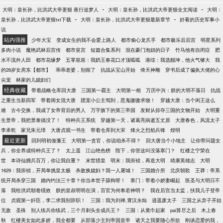
新一团，孔杰新二团，被称为平安县城地区抗日五虎
来，改变人生，你值得拥有。 洛阳城外，吕布跨坐在
-
-
大明：皇长孙，比洪武大帝更狠 夜行追梦人
大明：皇长孙，比洪武大帝更狠全文阅读
大明：
部队… “李云龙独立团解放县城，没有我王大号游击队
赤兔马上随着队伍行驶在宽敞的驿道之上，脑海中那
-
-
皇长孙，比洪武大帝更狠txt下载
大明：皇长孙，比洪武大帝更狠最新章节
好看的历史军事小
弟兄们能成事…” “云飞兄被小鬼子围困山顶，我王大
如同梦魇般的信息再度涌来，耳畔还有那欠揍的声音
说
号得腾出手来救兄弟…” “孔杰这老小子又吃独食了…”
不断萦绕，不多，但却反复不断地说，如同夏日的蚊
站内强推
少年大宝
变成女生的我不会爱上路人
都市偷心龙爪手
都市极乐后后宫
明星系列
“丁伟这小子太滑头，竟捡现成武器装备…” “老李吹牛
蝇一般在你耳畔不断闪过，还打不死，让吕布烦闷不
多肉小说
魔艳武林后宫传
都市皇宫
短篇合集系列
混在豪门泡妞的日子
竹马他有自闭症
肥
皮是响当当！” “孔二愣子，你说我李云龙吹牛皮响当
堪。
水不流外人田
都市花缘梦
五零崽崽：我奶王春花口才顶呱呱
港综：我选靓坤，他火气够大
我
当，有游击队王大胖子能吹…”
的26岁女房东【都市】
乖乖老婆，别闹了
抗战从宝山开始
倚天神雕
穿书后成了偏执大佬的心
尖宠
林家的儿媳妇们
经典收藏
带着战略仓库回大唐
三国第一霸主
大明第一相
万历中兴：朕的大明不落日
抗战
之重生当新四军
带着闺女混大唐
团宠小公主驾到，恶鬼嗷嗷求饶！
穿越大唐：当个闲王这么
难
古今交换，我成了女帝背后的男人
万字旗下的第三帝国
发财从掠夺三国的文物开始
大明重
生景帝，我把景泰搞没了！
特种兵王系统
穿越第一天，诸葛亮病逝五丈原
大唐春色，风流太子
李承乾
家兄朱元璋
大唐贞观一书生
带着仓库到大宋
烽火之烈焰兵锋
煌明
最近更新
回到明初做藩王
大明第一贪官，你说咱杀不得？
回大唐当个小地主
让你带问题女
兵，你全养成特种兵王了？
太上遥
江山绝色榜
陛下，你管这叫没落寒门？
红楼之宁荣在
世
本诗仙拥兵百万，你让我自重？
末世猎皇
明末：我崇祯，再造大明
靖康英雄志
大明
1629：我崇祯，开局单挑皇太极
杀敌换媳妇？我一人屠城！
三国婚介所
北庆朝歌
王莽：帝系
统开局杀穿三国
婚内约法三十章？你当本世子舔狗呀！
寒门：带着小娇妻崛起
医圣与大明日不
落
我给洪武朝卷绩效
朕的皇叔明明在演，百官为何奉若神明？
我在后宫当太监，扶我儿子登帝
位
贞观第一奸臣，李二求我别辞职！
三国：我为刘禅,霄汉永灿
逍遥废太子
三国之从弃子开始
无敌
圣殊
别人练兵你练武，三个月刺头全成兵王？
三国：从黄巾起家
pai算尽之后
木上春
秋
红楼美女如此多娇，我全都要
从部落少主到帝国皇帝
诸天之我要随心所欲
刚谈恋爱的我，