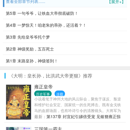
查看全部章节列表......
【展开+】
第5章 一句爷爷，让铁血大帝彻底破防！
第4章 一梦惊天！咱老朱的乖孙，还活着？！
第3章 先给皇爷爷托个梦
第2章 神级奖励，五百死士
第1章 末路皇孙，神级签到！
《大明：皇长孙，比洪武大帝更狠》推荐
雍正皇帝
历史军事
连载
小说着笔于神州大地的风云际会，聚焦于谋反、叛逆
和维护社会安定、国家统一的生死搏击。既有金戈铁
马的血腥场面，也有吟诗引令的清雅镜头。大将军为
国效命，义无反顾，令人豪情万丈；弱书生胸藏韬
最新：
第137章 封宜妃引娣倍受宠 见银簪雍正惊
略，斗智斗勇，不逊雄兵百万。而痴情女千里相随，
回首
自刎殉情，则让人涕泪俱下，嘘唏不已。除康熙外，
三国第一霸主