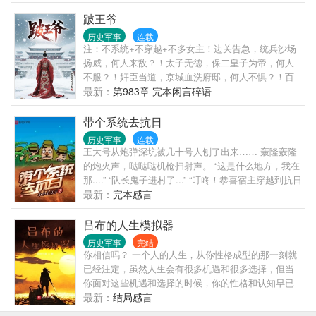
咒，变身为任意形态，蛇符咒，透明化，羊符咒，灵
魂出窍甚至掌控灵魂，虎符咒，调节阴阳，鼠符咒，
跛王爷
赐予静物以动的能力，牛符咒，拥有力大无穷的力量
历史军事
连载
（有些能力我略微修改了一下，大部分是原着搬
注：不系统+不穿越+不多女主！边关告急，统兵沙场
运），本文讲的是主角身怀圣主系统，穿越众多动漫
扬威，何人来敌？！太子无德，保二皇子为帝，何人
世界，宣扬自己的威严……柯南（暂停中）迪迦（已
不服？！奸臣当道，京城血洗府邸，何人不惧？！百
完结）成龙历险记（进行中）书友群 友情提示：观看
姓疾苦，变法革新天下，何人非议？！漫天风雪中，
最新：
第983章 完本闲言碎语
本书需要放下您的智商，将他放在地上摩擦几下，那
一道一瘸一拐的身影走向巍峨皇城；大红蟒袍在风中
样你将会觉得本书非常有趣。
摆动，猎猎响声与风声交织在一起；白茫茫天地间那
带个系统去抗日
一抹红，在夕阳的衬托下，显的那么孤独.......
历史军事
连载
王大号从炮弹深坑被几十号人刨了出来…… 轰隆轰隆
的炮火声，哒哒哒机枪扫射声。 “这是什么地方，我在
那....” “队长鬼子进村了...” “叮咚！恭喜宿主穿越到抗日
战争时期，完成系统任务会有丰厚奖励，百米射杀一
最新：
完本感言
名鬼子，奖励一颗红苹果，完成999个任务，赠送神秘
大礼包…” “这是什么坑爹系统，杀鬼子奖励苹果怎么
吕布的人生模拟器
不送我飞机大炮，什么神秘大礼包也不说清楚，真是
历史军事
完结
坑爹系统啊…” “队长我抓个鬼子少左...” “给我松开，老
你相信吗？ 一个人的人生，从你性格成型的那一刻就
子要和他单挑…” “队长我抓个鬼子大左..” “放开小鬼
已经注定，虽然人生会有很多机遇和很多选择，但当
子，老子要用菜刀和他过过招...” “队长我抓个鬼子少
你面对这些机遇和选择的时候，你的性格和认知早已
将…” “他娘的你小子真行，回去赏你半斤地瓜烧…”王
注定了你会如何选择，作为一个注定的失败者，您是
最新：
结局感言
大号游击队，李云龙独立团，楚云飞三五八团，丁伟
否愿意从此刻起重塑您的人生？ 人生模拟器，改变未