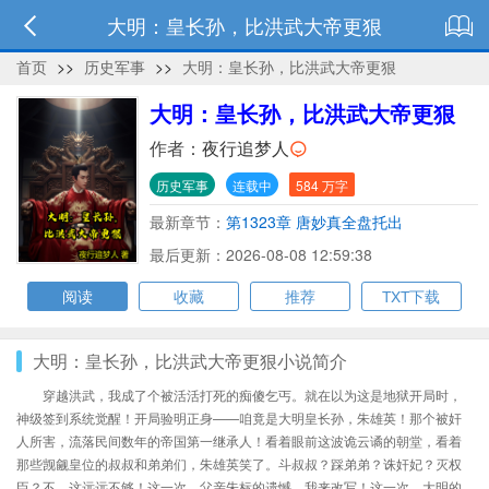
大明：皇长孙，比洪武大帝更狠
首页
>>
历史军事
>>
大明：皇长孙，比洪武大帝更狠
大明：皇长孙，比洪武大帝更狠
作者：
夜行追梦人
历史军事
连载中
584 万字
最新章节：
第1323章 唐妙真全盘托出
最后更新：2026-08-08 12:59:38
阅读
收藏
推荐
TXT下载
大明：皇长孙，比洪武大帝更狠小说简介
穿越洪武，我成了个被活活打死的痴傻乞丐。就在以为这是地狱开局时，
神级签到系统觉醒！开局验明正身——咱竟是大明皇长孙，朱雄英！那个被奸
人所害，流落民间数年的帝国第一继承人！看着眼前这波诡云谲的朝堂，看着
那些觊觎皇位的叔叔和弟弟们，朱雄英笑了。斗叔叔？踩弟弟？诛奸妃？灭权
臣？不，这远远不够！这一次，父亲朱标的遗憾，我来改写！这一次，大明的