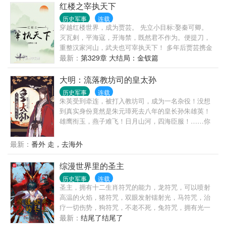
红楼之宰执天下
历史军事
连载
穿越红楼世界，成为贾芸。 先立小目标:娶秦可卿。
灭瓦剌，平海寇，开海禁，既然君不作为。便提刀，
重整汉家河山，武夫也可宰执天下！ 多年后贾芸携金
钗再回首，已是红楼王朝之传奇。
最新：
第329章 大结局：金钗篇
大明：流落教坊司的皇太孙
历史军事
连载
朱英受到牵连，被打入教坊司，成为一名杂役！没想
到真实身份竟然是朱元璋死去八年的皇长孙朱雄英！
雄鹰衔玉，燕子难飞！日月山河，四海臣服！……你
说朱允炆……什么建文帝……废长孙而已！你说朱
棣……什么永乐大帝，那是朕的征北大将军！
最新：
番外 走，去海外
综漫世界里的圣主
历史军事
连载
圣主，拥有十二生肖符咒的能力，龙符咒，可以喷射
高温的火焰，猪符咒，双眼发射镭射光，马符咒，治
疗一切伤势，狗符咒，不老不死，兔符咒，拥有光一
般甚至超越光的速度，鸡符咒，悬浮于空中，猴符
最新：
结尾了结尾了