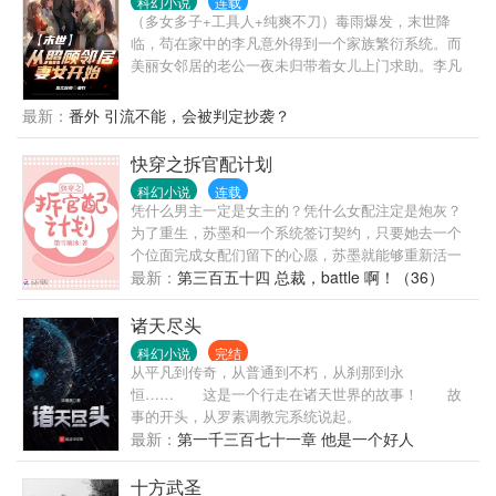
科幻小说
连载
（多女多子+工具人+纯爽不刀）毒雨爆发，末世降
临，苟在家中的李凡意外得到一个家族繁衍系统。而
美丽女邻居的老公一夜未归带着女儿上门求助。李凡
的末世故事也就从这里开始了。
最新：
番外 引流不能，会被判定抄袭？
快穿之拆官配计划
科幻小说
连载
凭什么男主一定是女主的？凭什么女配注定是炮灰？
为了重生，苏墨和一个系统签订契约，只要她去一个
个位面完成女配们留下的心愿，苏墨就能够重新活一
回。 嗯，男主是武林盟主的儿子？那又如何？老娘武
最新：
第三百五十四 总裁，battle 啊！（36）
功比他还高！然后苏墨就被男主拉去这样那样了。某
男：“我武功的确不如娘子，既然如此，为夫吃软饭也
诸天尽头
是不错的！” 啥？你让我一个丫鬟攻略傀儡太子？行
科幻小说
完结
吧！只不过……为啥得我者就能得天下？摄政王也想
从平凡到传奇，从普通到不朽，从刹那到永
娶我？抱歉大叔！我们不约！抱起我的太子殿下就
恒…… 这是一个行走在诸天世界的故事！ 故
跑…… 什么，我成了冷宫弃妃？怕什么，那个太监才
事的开头，从罗素调教完系统说起。
是真男主啊！桥豆麻袋！不是说好了是太监吗？让我
最新：
第一千三百七十一章 他是一个好人
帮他坐上皇位是什么鬼？男人魅惑一笑：“娘子，我有
说过我是真太监？” 哦，男主是丧尸啊，正好啊，老娘
十方武圣