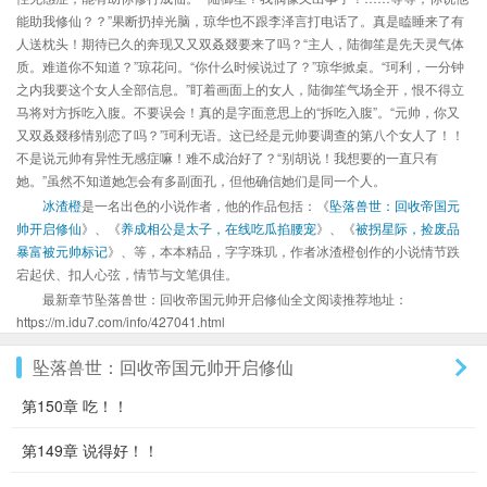
能助我修仙？？”果断扔掉光脑，琼华也不跟李泽言打电话了。真是瞌睡来了有
人送枕头！期待已久的奔现又又双叒叕要来了吗？“主人，陆御笙是先天灵气体
质。难道你不知道？”琼花问。“你什么时候说过了？”琼华掀桌。“珂利，一分钟
之内我要这个女人全部信息。”盯着画面上的女人，陆御笙气场全开，恨不得立
马将对方拆吃入腹。不要误会！真的是字面意思上的“拆吃入腹”。“元帅，你又
又双叒叕移情别恋了吗？”珂利无语。这已经是元帅要调查的第八个女人了！！
不是说元帅有异性无感症嘛！难不成治好了？“别胡说！我想要的一直只有
她。”虽然不知道她怎会有多副面孔，但他确信她们是同一个人。
冰渣橙
是一名出色的小说作者，他的作品包括：《
坠落兽世：回收帝国元
帅开启修仙
》、《
养成相公是太子，在线吃瓜掐腰宠
》、《
被拐星际，捡废品
暴富被元帅标记
》、等，本本精品，字字珠玑，作者冰渣橙创作的小说情节跌
宕起伏、扣人心弦，情节与文笔俱佳。
最新章节坠落兽世：回收帝国元帅开启修仙全文阅读推荐地址：
https://m.idu7.com/info/427041.html
坠落兽世：回收帝国元帅开启修仙
第150章 吃！！
第149章 说得好！！