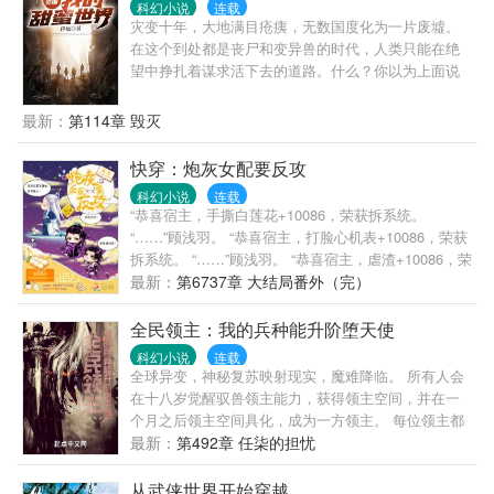
科幻小说
连载
拍屁股走人的时候，已经疯了的男主跳了出来彻底囚
灾变十年，大地满目疮痍，无数国度化为一片废墟。
禁在了无尽位面之中。 男主：“今天你有没有爱上
在这个到处都是丧尸和变异兽的时代，人类只能在绝
我？” 何时：“麻烦滚远点。”
望中挣扎着谋求活下去的道路。什么？你以为上面说
的都是真的？作为一名苟了十年差点被人类干掉的丧
尸，我才是那个真正应该绝望的！偷告诉你们，最好
最新：
第114章 毁灭
别惹我！那婆娘疯起来谁都管不住！
快穿：炮灰女配要反攻
科幻小说
连载
“恭喜宿主，手撕白莲花+10086，荣获拆系统。
“……”顾浅羽。 “恭喜宿主，打脸心机表+10086，荣获
拆系统。 “……”顾浅羽。 “恭喜宿主，虐渣+10086，荣
获拆系统。 “……”顾浅羽。 系统表示，总有刁民想害
最新：
第6737章 大结局番外（完）
我们家浅羽，哼。
全民领主：我的兵种能升阶堕天使
科幻小说
连载
全球异变，神秘复苏映射现实，魔难降临。 所有人会
在十八岁觉醒驭兽领主能力，获得领主空间，并在一
个月之后领主空间具化，成为一方领主。 每位领主都
可在觉醒时获取一座招募池，招募属于自己的兵种。
最新：
第492章 任柒的担忧
掠夺资源，强化兵种，扩建领地，抵抗魔物入侵！ 任
柒开局招募变异魅魔，可以不断升阶为堕天使！ “竟然
从武侠世界开始穿越