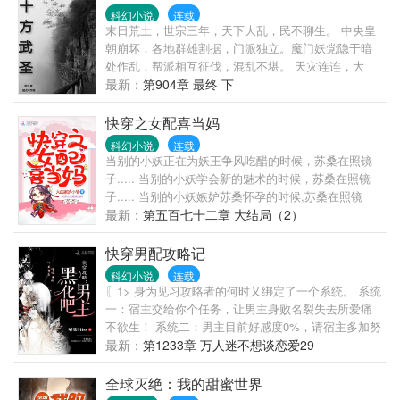
还没见过丧尸呢！怕毛线！不是，丧尸不应该是死人
科幻小说
连载
吗？有没有搞错，你让我复活他？死人怎么复活？男
末日荒土，世宗三年，天下大乱，民不聊生。 中央皇
人笑了笑：“老婆亲亲抱抱就能复活！” 等一下，我怎
朝崩坏，各地群雄割据，门派独立。魔门妖党隐于暗
么觉得，这些男主都特么的是同一个人？系统酒
处作乱，帮派相互征伐，混乱不堪。 天灾连连，大
酒：“嘿嘿嘿，宿主发现了啊！”男人迈步向苏墨走来，
旱，酷寒，暴雨，虫灾，人民苦苦挣扎，渴求希望与
最新：
第904章 最终 下
低声说道：“墨儿，每一个世界做的事为师都记得哦！”
救赎。 大乱之中，各门各派纷纷出世，争夺资源地
盘，建立独属于自己的统治。 有野心者试图席卷天
快穿之女配喜当妈
下，建立王朝，也有大义者，意图挽救苍生，重建家
科幻小说
连载
园。 肌肉，武道，仙法，一位位武道极限强者，在传
当别的小妖正在为妖王争风吃醋的时候，苏桑在照镜
说中获得了彷如仙佛名号。 魏合持有能突破境界的破
子..... 当别的小妖学会新的魅术的时候，苏桑在照镜
境珠，穿越乱世，一步步开创属于自己的传说。
子..... 当别的小妖嫉妒苏桑怀孕的时候,苏桑在照镜
子..... 当妖王要册封妖后的时候，苏桑在照镜子..... 终
最新：
第五百七十二章 大结局（2）
于，作为妖界第一美人的苏桑当上了妖后，但是因为
太过于招仇恨，再加上只会照镜子，所以被蛇妖干掉
快穿男配攻略记
了，一命呜呼。 苏桑：“今生最大的遗憾，就是不能轻
科幻小说
连载
吻我这张倾国倾城的脸，你看，多美。” 君煌：“爱
〖1> 身为见习攻略者的何时又绑定了一个系统。 系统
妃，我替你吻就好，乖，躺好。” 君蛋蛋：“妈咪，爹
一：宿主交给你个任务，让男主身败名裂失去所爱痛
地太不要脸了，哼，宝宝生气了，妈咪是宝宝的。” 因
不欲生！ 系统二：男主目前好感度0%，请宿主多加努
为苏桑的世界里只有自己，所以蛋蛋生气了，蛋蛋就
力。 何时：这是要双管齐下？先爱后虐？ 后来，何时
最新：
第1233章 万人迷不想谈恋爱29
把苏桑变丑了。 变丑了..... 变丑了.....
成功的把男主逼疯了。 “苏明泽！我不需要你救！” “浥
轻尘，天道不容你，我就毁了它好不好？” “沈凉……
全球灭绝：我的甜蜜世界
对不起……沈凉……” “……” 后来，何时积分满了准备