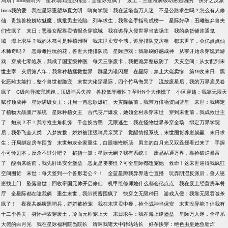
局扇了SSS级哨兵
星农场出品必精品，全星际抢疯了
废土：三星堆满级幼崽超凶的
快穿之反派
boss我的爱
我在星际重塑华夏文明
哨向学院：我在蓝塔当万人迷
不是公路求生吗？怎么有人修
仙
贵族兽校娇软魅魔，疯批男主沦陷
列车求生，我靠金手指苟成榜一
星际好孕：丑雌被弃兽夫
们悔疯了
末日：恶毒女配靠卖情报杀穿诡域
我在诡异入侵世界当农场主
我的杂货铺连通鬼
域
海上求生？我的木筏可是种植园啊
我末世卖安全感，诡异排队交房租
都末世了，会亿点点仙
术稀奇吗？
恶毒雌性玩的花，兽世大佬排队跪
星际游戏：我靠刷好感成神
从零开始杀穿诡异游
戏
穿成七零炮灰，我成了国宝级神医
每天三张废卡，我把诡异整破防了
天灾空间：从女配到末
世主宰
灾后第八年，我靠种植拯救世界
群星为谁闪耀
在星际，禁止大佬卖惨
第19次末日
黑
化恶雌太能打，整个兽世都跪宠
末世大佬穿星际，四个竹马悔哭了
流放废星后，我的万界雇员卷
疯了
C级向导撩完就跑，顶级哨兵失控
兽校低等雌性？孕吐N个大佬慌了
小区穿越：我靠无限天
赋登顶成神
星际满级女王：开局一首恋歌爆红
天灾降临前，我带万倍物资回蓝星
末世：我绑定
了植物大战僵尸系统
星际种植女王
古代丧尸爆发，她领全村杀穿末世
穿到末世前，我成救世主
了
炮灰？不！我专抢主角机缘
千金换古墨
无限逃生：我在怪物世界杀穿全场
绑定万界学院
后，我带飞全人类
入梦撩拨：娇娇被顶级哨兵亲哭了
觉醒情报系统，末世囤货养崽躺赢
末日求
生：开局绑定房车囤货
末世炮灰全家重生，白眼狼悔断肠
男主的白月光又双叒叕看过来了
手握
小可怜剧本，反杀不过分吧？
掐指一算：星际无嗣？我有系统！
废品站通万界，靠捡破烂暴富
了
酸雨来临前，我先肝出安全堡垒
恶龙是嘤嘤怪？可全星际都想宠她
救命！这末世逼得我疯狂
空间囤货
末世：每天签到一个兽形老公？！
全蓝星蹲我异界逃亡直播
玩弄阴湿反派后，兽人崽
崽找上门
坠落兽世：回收帝国元帅开启修仙
机甲维修师她什么都会亿点点
我在废土经营房车餐
厅
全星际都在嗑我俩
重生末世，我带闺蜜囤疯了
快穿之无限种田
游戏入侵：我靠无限吞噬杀
疯了！
夜夜共感腹黑哨兵，娇娇被抢宠
我在末世卖中餐，捡个战神当保安
末世没异能？但我有
十二个兽夫
身怀神农穿废土，冷面元帅宠上天
末日求生：我在海上建堡垒
星际万人迷，全星系
大佬的白月光
我在星际福利院当院长
请叫我诸天中转站站长
好孕快穿：绝色虫皇她鱼塘炸