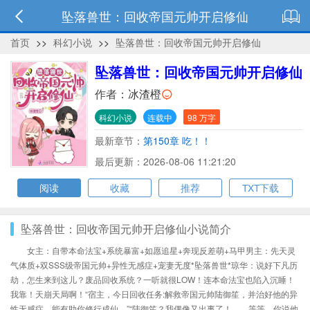
坠落兽世：回收帝国元帅开启修仙
首页
>>
科幻小说
>>
坠落兽世：回收帝国元帅开启修仙
坠落兽世：回收帝国元帅开启修仙
作者：
冰渣橙
科幻小说
连载中
98 万字
最新章节：
第150章 吃！！
最后更新：2026-08-06 11:21:20
阅读
收藏
推荐
TXT下载
坠落兽世：回收帝国元帅开启修仙小说简介
女主：自带本命法宝+系统暴富+如愿追星+奔现反差萌+马甲男主：先天灵
气体质+双SSS级帝国元帅+异性无感症+宠妻无度*坠落兽世*琼华：说好下凡历
劫，怎生来到这儿？废品回收系统？一听就很LOW！连本命法宝也陷入沉睡！
我靠！天崩天局啊！“宿主，今日回收任务:解救帝国元帅陆御笙，并治好他的异
性无感症，能有助你修行成仙。”“陆御笙？我偶像又出事了！……等等，你说他