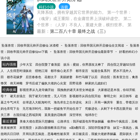
有人可以招募魅魔？” “羡慕什么？魅魔没什么战斗
科幻小说
连载
力，妥妥的战五渣，等他领主空间具化，估计很快就
天降系统，拥有穿越其它世界的能力。 第一个世界：
会被魔物吞噬。” “哈哈哈，老子觉醒的可是顶级兵种
（魂穿）成王重阳，在金庸世界上演破碎虚空。 第二
黄金虎，无敌了。” 不久后，任柒领地扩充到战国级，
个世界：（人穿）不良人，重建大唐，横扫世界。 第
身边站着一群堕天使，俯瞰所有魔物。 最弱的堕天
三个世界：（魂穿）蒙奇·D·卡普，我们的目标是星辰
最新：
第二百八十章 最终之战（三）
使，都是半神级别的存在...... 群号：418467409
大海。 第四个世界：（人穿）大唐风云录，这里有
《战神图录》，有龙元，有灵境。 第五....个个世界，
-
-
坠落兽世：回收帝国元帅开启修仙 冰渣橙
坠落兽世：回收帝国元帅开启修仙全文阅读
坠落兽
一步步变强。 ———— 建立了书友群，群号：
-
-
世：回收帝国元帅开启修仙txt下载
坠落兽世：回收帝国元帅开启修仙最新章节
好看的科幻小
1060176470。进群答案，本书的名字。
说小说
站内强推
少年大宝
四合院娶了秦淮茹
娱乐：蜜姐，你男朋友太棒了
四合院之穿越52当猎
人
人生得意时须纵欢
猎艳江湖
都市偷心龙爪手
都市皇宫
短篇合集系列
肥水不流外人
田
都市花缘梦
后宫春春色
花都太子
美丽娇妻
和竹马睡了以后
四合院：医务室主任，禽兽
馋哭
倚天神雕
穿书后成了偏执大佬的心尖宠
田野花香
林家的儿媳妇们
经典收藏
影视世界从九龙夺嫡开始
我挽救的诸天末世女神超多
大家都还是木筏，你却开航
母？
诸天农场主
我于诸天行救世，无人可挡
影视都市从四合院开始
黎明之剑
末日倒爷
盗
墓之牛气冲天
全球进入大航海时代
海岛求生之生存进化
末日：开局一辆房车
重生，带着沃尔
妈仓库苟下去
无尽海洋时代，我靠一把破鱼竿开始生存了
究极进化：从剜下卡卡西左眼开始
叩
关三界
古国归墟之西域异闻
某美漫的召唤师
深空球长
地球存亡
最近更新
美食大佬在星际只想赚钱
公路求生：我开破面包车带妹躺赢
偷养N个疯批后，丑雌
夜夜被撩哭
末世囤货：从跟白眼狼断亲后开始
o装b翻车后，深陷学院修罗场
妹宝一亲就怂，疯
批哨兵日日哄
开局玩弄五疯批，恶毒雌性被亲哭
末日被卖后，我被大佬娇养躺赢
星际驯夫：开