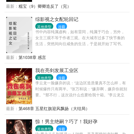
娘，本来想好好宠溺疼爱她，可她竟然心里有别人。
最新：
糯宝（9）卿卿造反了（完）
夜寒沉只能嗜血的咬上小姑娘的脖子，留下印记，把
她偏执疯狂的关在婚房的阁楼上，日日疼爱，一步都
综影视之女配轮回记
不准离开！
其他类型
连载
书中内容纯属虚构，如有雷同，纯属于巧合，另外，
女主三观不等于作者三观。在大城市过多了快节奏的
生活，突然间向往咸鱼的生活，于是就开始了写书。
书中的女主虽然会争斗，但不会艳光四色，集怨于一
身，你可以说女主苟，也可以说女主人间清醒。不过
最新：
第1038章 感言
剧情肯定是会有改变，人都变了一个，怎么还会保持
剧情一致，那不是有女主跟没女主都没差别，还写什
我在亮剑发展工业区
么呢？所以如果有发现读者们喜欢的角色被黑或过得
其他类型
连载
不好，请务当真。
李云龙一脸嫌弃的说：“这边区造质量真不怎么样，有
时候爆炸只有两半。”张万和说：“嫌弃啊，嫌弃你就别
要。”“那不行，这次说什么也要给我十箱。”李云龙立
马缓和语气说：“能拔浓的就是好膏药，咱们部队没有
这玩应还真不行。”这时王兴国一手举着56式冲锋枪，
最新：
第468章 五星红旗迎风飘扬（大结局）
一手拎着56式半自动步枪，胸前挎着56式班用机枪推
门而入。“张部长，枪我造出来了。看看我这兵工厂厂
惊！男主绝嗣？巧了！我好孕
长什么时候上任？”“咱们边区兵工厂还能造枪，我试
其他类型
连载
试。”李云龙说完拿着枪就出去了。半分钟后王兴国
注:男主从头到尾是一人转世。喜及而猝的凌知梦，为