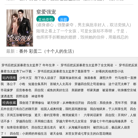
好看，死了可惜了，不如给我做成鲛人蛹，挂在房间
传）
当装饰品吧！……他乃鲛族皇子，生来便有神灵根，
窒爱强宠
注定会成为下一任海神，然而却一朝修为被废，神灵
其他类型
连载
根被夺，父母被杀，沦为人族妖宠。他心灰意冷，发
(虐身虐心，强娶豪夺，男主疯批非好人，双洁党慎入)
誓要屠尽三界。直到遇见她……人人都劝他要宽恕众
陆瑾之看上了一个女孩，可是女孩却不乖呀，于是，
生。她却说：“善解人意是什么东西？委屈你自己，让
他挥挥手折断她的翅膀，毁掉她的信仰，用最残忍的
别人开心吗？”她说：“既往不咎太虚伪，我喜欢风水轮
方式将她囚在自己身边，为她铸造一座牢笼。最后他
流转。”她说：“不是每一句对不起，都能换来一句没关
贴在她耳边，温柔细语道她死都得刻上他的名字。
最新：
番外 彩蛋二（十个人的生活）
系。”于是他在她的偏爱下，尽情发疯。众人都道她助
纣为掠。她却说：“我就是这么护短，不分青红皂白，
只分关系好坏！”
-
-
穿书后把反派暴君当太监养了 年年生津
穿书后把反派暴君当太监养了全文阅读
穿书后把反派
-
-
暴君当太监养了txt下载
穿书后把反派暴君当太监养了最新章节
好看的其他类型小说
站内强推
少年大宝
陛下你人设崩了
我家有妹初长成
渔港春夜
康熙大帝
竹马他哥一直撩
我
洛公子
小枪
短篇合集系列
首辅大人太高冷
穿越四合院之苟道修仙
这个诅咒太棒了
都
市花缘梦
后宫春春色
四合院：咸鱼的美好生活
美丽娇妻
邻家美嫂
被逼替嫁，转身搬空京城
潇洒逃荒
田野花香
神道帝尊
经典收藏
我创造了赛博修仙
诸天快穿：从神雕侠侣开始
四合院：系统傍身，荒年不慌
穿越
后外挂是只有自己的聊天群
祖国人成奥特曼，我吃居间惠软饭
我自地狱来，于人间掌生死
四合
院：开局五张嘴等吃饭
遮天：垂钓至尊骨，馋哭姬紫月！
六零闲话家常
四合院：开局57，人狠
话不多！
穿越四合院：开局狼口逃生
穿越六零年代儿女双全
穿越七十年代修仙闯修真界
七
零：知青宿舍通现代
四合院之退伍老兵
诸天：从海贼开始签到
被扔深山后，极品家人崩溃
了！
四合院：小厨师的幸福生活
诸天金钱
末世女穿成七零女主的白莲花继姐