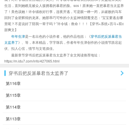
生活，直到她瞧见被众人簇拥着的暴君的脸。sos！原来她一直把暴君当太监养
了！美色误她！许令绒收好行李，连夜开逃，可是眼一睁一闭，从破败的马车
回到了金碧辉煌的龙床。她那乖巧可怜的小太监神情阴鹜变态：“宝宝要逃去哪
里呢？不是说好了陪我一辈子吗？”许令绒：救命！！！【穿书+系统+宫斗+双c
甜爽文】
年年生津
是一名出色的小说作者，他的作品包括：《
穿书后把反派暴君当
太监养了
》、等，本本精品，字字珠玑，作者年年生津创作的小说情节跌宕起
伏、扣人心弦，情节与文笔俱佳。
最新章节穿书后把反派暴君当太监养了全文阅读推荐地址：
https://m.idu7.com/info/427065.html
穿书后把反派暴君当太监养了
第116章
第115章
第114章
第113章