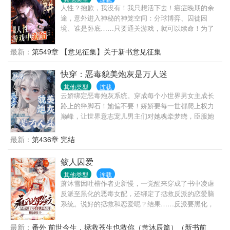
敌，你们随意！
人性？抱歉，我没有！我只想活下去！癌症晚期的余
途，意外进入神秘的神笼空间：分球博弈、囚徒困
境、谁是卧底……只要通关游戏，就可以续命！为了
活下去，去TMD人性！慢慢的，余途自己都不知道，
到底是为了活下去，还是单纯的为了刺激……
最新：
第549章 【意见征集】关于新书意见征集
快穿：恶毒貌美炮灰是万人迷
其他类型
连载
云娇绑定恶毒炮灰系统。穿成每个小世界男女主成长
路上的绊脚石！她偏不要！娇娇要每一世都爬上权力
巅峰，让世界意志宠儿男主们对她魂牵梦绕，臣服她
脚下。世界一：被宠坏的刁蛮任性村花努力向上爬云
娇是村花，为得到荣华富贵和高贵身份，她抢夺女主
最新：
第436章 完结
对皇子男主的救命之恩，冒领女主的身世，村花摇身
一变成将门嫡女。直到被拆穿真相，云娇本该被人抛
鲛人囚爱
弃。却被所有人宠爱地无法无天，变本加厉。世界
其他类型
连载
二：网恋网骗男人们钱的小坏蛋：1.无cp(如果写出高
萧沐雪因吐槽作者更新慢，一觉醒来穿成了书中凌虐
人气男主，番外可转正。)2.女主恶毒娇气笨蛋美人！
反派至黑化的恶毒女配，还绑定了拯救反派的恋爱脑
(愚蠢却实在美丽)3.女主颜值天花板，看过她脸的人都
系统。说好的拯救和恋爱呢？结果……反派要黑化，
会爱上她！4.无脑爽文
萧沐雪递刀。反派要恋爱，萧沐雪递刀。反派要杀
人，萧沐雪递刀。反派要自杀，萧沐雪……长得这么
最新：
番外 前世今生，拯救苍生也救你（萧沐辰篇）（新书前