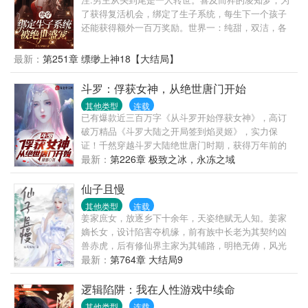
问：“张部长，他谁啊？”张万和一拍大腿，大喊：“李
了获得复活机会，绑定了生子系统，每生下一个孩子
云龙，你给我回来。十箱手榴弹不要
还能获得额外一百万奖励。世界一：纯甜，双洁，各
了。”、、、、、、当天下午，李云龙带着新武器偷袭
种宠。世界二：双洁一开始，对墨煜来说，凌知梦只
了鬼子运输队。完后对着一营长张大彪说：“这边区造
是家里联姻的工具，生孩子是不可能的！而且，他有
最新：
第251章 缥缈上神18【大结局】
真香！看来咱老李还要多往边区兵工厂跑跑。”
一个只有自己知道的秘密....后来……他每天追问:老
婆，你什么时候给我生宝宝？世界三:双洁不是纯白
斗罗：俘获女神，从绝世唐门开始
兔，白切黑从不在意人命的他，次次破例，终于一天
其他类型
连载
夜里，他轻叹出声:“乖，别怕我！”世界四:双洁简介:初
已有爆款近三百万字《从斗罗开始俘获女神》，高订
见时，她一袭红衣让他迷了眼，凌知梦:“公子，我心悦
破万精品《斗罗大陆之开局签到焰灵姬》，实力保
于你。”他却道:“两袖清风怎敢误佳人。”一朝，鲜衣怒
证！千然穿越斗罗大陆绝世唐门时期，获得万年前的
马少年郎。他骑马近前:……余下暂定……
武魂殿传承，在曾经的天使神千仞雪的帮助下获得百
最新：
第226章 极致之冰，永冻之域
万年魂兽天梦冰蚕和亡灵天灾伊莱克斯的力量，从此
走上一路横推的无敌之路。万年前的武魂殿败了，可
仙子且慢
这一世武魂殿当无敌于天下。在史莱克学院，他是有
其他类型
连载
史以来最年轻的封号斗罗。在日月皇家魂导师学院，
姜家庶女，放逐乡下十余年，天姿绝赋无人知。姜家
他是可怕的十级魂导师。在星斗大森林，他是魂兽最
嫡长女，设计陷害夺机缘，前有族中长老为其契约凶
好的朋友，与古月娜结盟，重塑千仞雪神格。在神
兽赤虎，后有修仙界主家为其铺路，明艳无俦，风光
界，他是当之无愧的最强神王。在千然的手中，天使
无限。姜怜：自己淋过雨，所以要把别人的雨伞撅
最新：
第764章 大结局9
家族再度崛起！武魂殿终将战胜一切。千然双手插兜
断。本书又名...
不知道什么叫做对手，灭唐三，灭霍雨浩……一路走
逻辑陷阱：我在人性游戏中续命
过来，机缘拿来吧你，妹子拿来吧你……千然：我无
其他类型
连载