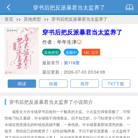
穿书后把反派暴君当太监养了
首页
>>
其他类型
>>
穿书后把反派暴君当太监养了
穿书后把反派暴君当太监养了
作者：
年年生津
其他类型
连载中
141 万字
最新章节：
第116章
最后更新：2026-07-03 23:04:08
阅读
收藏
推荐
TXT下载
穿书后把反派暴君当太监养了小说简介
咸鱼女大许令绒穿书后捡到一个貌美的太监。小太监生得俊美极了，可惜
性格刁钻又暴躁，许令绒恨不得绕着走。但不知怎的，小刁钻突变小可怜，许
令绒在雨里撞见的时候他高烧不醒，一身伤痕。许令绒看着那张漂亮的脸，一
咬牙，带回自己的狗窝养了！好吃好喝养着，平日千娇百宠爱着，小太监终于
成了对许令绒百依百顺的小美人。许令绒等着暴君倒台以后和小太监迎来美好