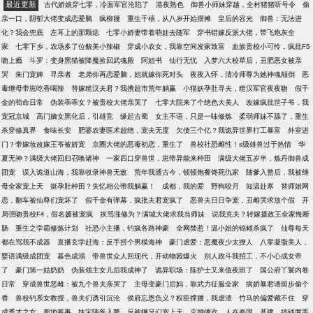
最近更新
古代娇娘穿七零，冷面军官沦陷了
港夜熟色
御兽小师妹穿越，全村猪猪听号令
偷
亲一口，阴郁大佬变成恋爱脑
疯柳腰
重生千禧，从八岁开始摆摊
皇后的容光
御兽：无法进
化？我会兜底
左耳上的那颗痣
七零小娇妻带着萌娃去随军
穿书错嫁反派大佬，带飞炮灰全
家
七零下乡，农场多了位貌美小辣椒
穿成小农女，我靠空间发家致富
血族贵校小可怜，疯批F5
吻上瘾
斗罗：变身黑猫被降魔捡回武魂殿
阿姐书
仙行无忧
入梦六大校草后，丑肥恶女被亲
哭
朱门宠婢
寻亲者
老弟你再恋爱脑，姐就嫁你死对头
夜夜入怀，清冷师尊为她神魂颠倒
恶
毒继母带崽吃香喝辣
替嫁糙汉夫君？我携超市荒年躺赢
小猫妖孕肚寻夫，糙汉军官夜夜吻
假千
金的苟命日常
伪装乖乖女？被贵校大佬亲哭了
七零大院来了个绝色大美人
改嫁疯批世子爷，我
宠冠京城
高门嫡女黑化后，引雄竞
缘起古蜀
女主不语，只是一味修炼
柔弱师妹不舔了，重生
杀穿修真界
食味长安
肥婆农妻医术超绝，宠夫无度
欠债三个亿？我诡异世界打工暴富
外室进
门？带嫁妆改嫁王爷被娇宠
京圈大佬的恶毒初恋，重生了
兽校社恐雌性！s级雄兽过于热情
华
夏无神？满级大佬回归召唤诸神
一家四口穿兽世，崽带异能来种田
满级大佬五岁半，炼丹御兽成
团宠
误入诡道山海，我靠收录神兽无敌
荒年我通古今，顿顿饱餐馋死仇家
随爹入赘后，我被继
母全家宠上天
挺孕肚种田？失忆相公带我躺赢！
成都，我的爱
野狗咬月
知温赴寒
替师姐网
恋，翻车被仙尊们宠坏了
假千金有弹幕，疯批夫君宠疯了
恶兽夫日日争宠，丑雌哭求放个假
开
局强吻贵校F4，假名媛被宠疯
挨骂涨修为？满城大佬求我当师妹
说我克夫？转嫁摄政王全家悔断
肠
重生之学霸修炼计划
社恐小主播，钓疯各路神豪
全网禁惹！温小姐的锦鲤杀疯了
仙尊每天
都在骂我不成器
直播玄学赶海：反手捞个男模海神
豪门虐爱：恶魔夜少太撩人
八零凝脂美人，
婴语满级成团宠
暮色成溺
带兽世众人回现代，开动物园爆火
别人政斗我招工，不小心成女帝
了
豪门第一姑奶奶
伪装领主女儿后我成神了
诡异职场：陈护士又来值夜班了
国公府丫鬟内卷
日常
穿成兽世恶雌：被九个兽夫亲哭了
主母变豪门后妈，靠武力征服全家
病娇暴君请留步偷个
香
兽校钓系女教授，兽夫们诱引沉沦
侯府忘恩负义？权臣撑腰，我虐渣
竹马的偏爱藏不住
穿
成秀才之女
蜀地酱事
妹宝随爸入赘，反被继兄们宠上天
京婚缠欢
人在秦国，基建，搞钱两手