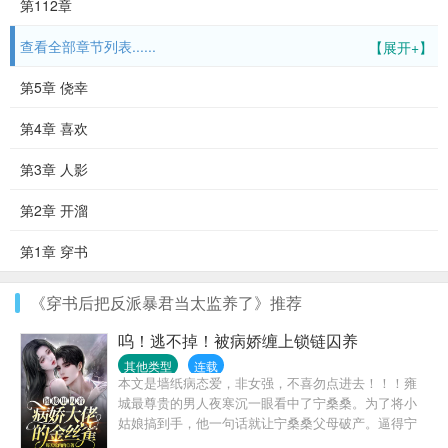
第112章
查看全部章节列表......
【展开+】
第5章 侥幸
第4章 喜欢
第3章 人影
第2章 开溜
第1章 穿书
《穿书后把反派暴君当太监养了》推荐
呜！逃不掉！被病娇缠上锁链囚养
其他类型
连载
本文是墙纸病态爱，非女强，不喜勿点进去！！！雍
城最尊贵的男人夜寒沉一眼看中了宁桑桑。为了将小
姑娘搞到手，他一句话就让宁桑桑父母破产。逼得宁
桑桑父母将女儿亲手奉上。他成功占有了心爱的小姑