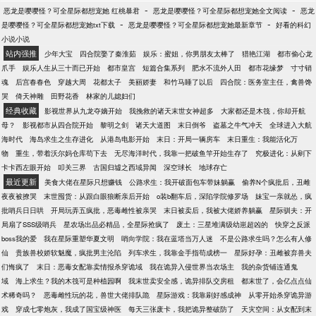
柒开局招募变异魅魔，可以不断升阶为堕天使！ “竟然
-
-
恶龙是嘤嘤怪？可全星际都想宠她 红桃暴君
恶龙是嘤嘤怪？可全星际都想宠她全文阅读
恶龙
有人可以招募魅魔？” “羡慕什么？魅魔没什么战斗
-
-
是嘤嘤怪？可全星际都想宠她txt下载
恶龙是嘤嘤怪？可全星际都想宠她最新章节
好看的科幻
力，妥妥的战五渣，等他领主空间具化，估计很快就
小说小说
会被魔物吞噬。” “哈哈哈，老子觉醒的可是顶级兵种
站内强推
少年大宝
四合院娶了秦淮茹
娱乐：蜜姐，你男朋友太棒了
猎艳江湖
都市偷心龙
黄金虎，无敌了。” 不久后，任柒领地扩充到战国级，
爪手
娱乐人生从三十而已开始
都市皇宫
短篇合集系列
肥水不流外人田
都市花缘梦
寸寸销
身边站着一群堕天使，俯瞰所有魔物。 最弱的堕天
魂
后宫春春色
穿越大周
花都太子
美丽娇妻
和竹马睡了以后
四合院：医务室主任，禽兽馋
使，都是半神级别的存在...... 群号：418467409
哭
倚天神雕
田野花香
林家的儿媳妇们
经典收藏
影视世界从九龙夺嫡开始
我挽救的诸天末世女神超多
大家都还是木筏，你却开航
母？
影视都市从四合院开始
黎明之剑
诸天大道图
末日倒爷
盗墓之牛气冲天
全球进入大航
海时代
海岛求生之生存进化
从港岛电影开始
末日：开局一辆房车
末日重生：我能活化万
物
重生，带着沃尔妈仓库苟下去
无尽海洋时代，我靠一把破鱼竿开始生存了
究极进化：从剜下
卡卡西左眼开始
叩关三界
古国归墟之西域异闻
深空球长
地球存亡
最近更新
美食大佬在星际只想赚钱
公路求生：我开破面包车带妹躺赢
偷养N个疯批后，丑雌
夜夜被撩哭
末世囤货：从跟白眼狼断亲后开始
o装b翻车后，深陷学院修罗场
妹宝一亲就怂，疯
批哨兵日日哄
开局玩弄五疯批，恶毒雌性被亲哭
末日被卖后，我被大佬娇养躺赢
星际驯夫：开
局扇了SSS级哨兵
星农场出品必精品，全星际抢疯了
废土：三星堆满级幼崽超凶的
快穿之反派
boss我的爱
我在星际重塑华夏文明
哨向学院：我在蓝塔当万人迷
不是公路求生吗？怎么有人修
仙
贵族兽校娇软魅魔，疯批男主沦陷
列车求生，我靠金手指苟成榜一
星际好孕：丑雌被弃兽夫
们悔疯了
末日：恶毒女配靠卖情报杀穿诡域
我在诡异入侵世界当农场主
我的杂货铺连通鬼
域
海上求生？我的木筏可是种植园啊
我末世卖安全感，诡异排队交房租
都末世了，会亿点点仙
术稀奇吗？
恶毒雌性玩的花，兽世大佬排队跪
星际游戏：我靠刷好感成神
从零开始杀穿诡异游
戏
穿成七零炮灰，我成了国宝级神医
每天三张废卡，我把诡异整破防了
天灾空间：从女配到末