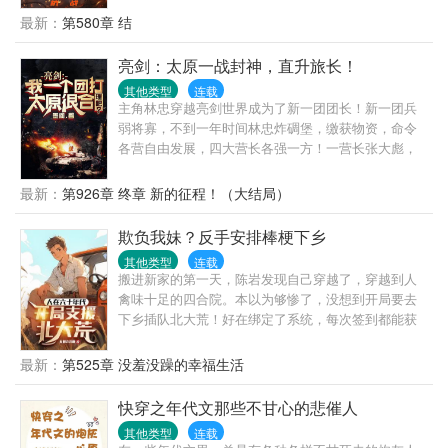
最新：
第580章 结
亮剑：太原一战封神，直升旅长！
其他类型
连载
主角林忠穿越亮剑世界成为了新一团团长！新一团兵
弱将寡，不到一年时间林忠炸碉堡，缴获物资，命令
各营自由发展，四大营长各强一方！一营长张大彪，
步兵战神！二营长王承柱，黄忠在世！三营长孙德
胜，马上无敌！四营长燕双鹰，神出鬼没！一年后鬼
最新：
第926章 终章 新的征程！（大结局）
子大扫荡，全团集合，四大营长亮相直接震惊师部！
总部首长:乱了！全乱了！整个乱成了一锅粥！李云龙
欺负我妹？反手安排棒梗下乡
在打县城已经够乱了，谁成想主角竟然在打太源？团
其他类型
连载
长，林忠这小子不会真在打太原吧？丁伟:有可能！很
搬进新家的第一天，陈岩发现自己穿越了，穿越到人
有可能，天底下就没他林忠不敢干的事！给他一个师
禽味十足的四合院。本以为够惨了，没想到开局要去
他林忠敢去小日子窝里！孔捷：你说什么？林忠的新
下乡插队北大荒！好在绑定了系统，每次签到都能获
一团有三万多人？李云龙：林忠那小子发财了，哪来
得好东西。相比之下，上山打狼，下山斗虎可比四合
那么多意大利炮！要问亮剑哪家强？林忠一炮干大
院里的尔虞我诈有意思多了！在陈岩的带领下，小破
最新：
第525章 没羞没躁的幸福生活
将！肩抗PRG，手持黄金ak，率领新一团直冲太源！
山村发生翻天覆地的变化.......待陈岩回归四合院，轻
不知不觉林忠已经晋升成了前线最高指挥官！林忠：
易镇压众禽！
快穿之年代文那些不甘心的悲催人
此战过后，再无敌宼！！
其他类型
连载