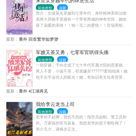
末世女穿越年代的肆意生活
不准离开！
其他类型
连载
简介：女孩莫名穿越到七零年代，身怀精神系和治愈
系两大异能手里握有一个带有商城的神奇空间，她收
获了温暖的亲情！！独一无二的爱情！！官场黑暗、
背后暗算、隐藏的陈年旧事，揭露了一系列的暗算，
没想到自己的亲生父亲竟然来头这么大！！！极品、
最新：
番外 回首繁华如梦渺
反派都会有，但是出现很快就会被女主解决。看她在
这个时代过得如何肆意！！...............不是传统年代
军嫂又茶又勇，七零军官哄得头痛
文，文中故事众多，都很精彩！！！有男配，磕cp的
其他类型
连载
亲友们，谨慎...简介不能表达这本书的精彩之处，跟
一朝穿越，于向念成了七十年代军属大院的恶婆娘。
传统的年代种田文不一样哦，敬请期待。请移步正
男人不爱，小孩不亲，邻居嫌弃??????爱咱咱滴！她
文！！！！
也不在乎这些人的眼光！她，有知识有文化有背景，
还长的美。发家致富搞事业，才是正事！只是······这男
人怎么越看越顺眼了？这小孩怎么也有点可爱呢？后
最新：
番外 4江湖再见
来，她提出离婚。那个对她历来冷漠的男人红了
眼，“不离！我喜欢你，很久以前···就喜欢！”
我给李云龙当上司
其他类型
连载
老李对不起啊，我也不想的！指导员赵刚。警卫员和
尚。万家镇的军马装备。我把老李的底子都给掏了！
简介无力，请移步正文。