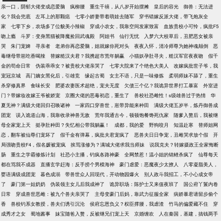
亲一口，阴郁大佬变成恋爱脑
疯柳腰
重生千禧，从八岁开始摆摊
皇后的容光
御兽：无法进
化？我会兜底
左耳上的那颗痣
七零小娇妻带着萌娃去随军
穿书错嫁反派大佬，带飞炮灰全
家
七零下乡，农场多了位貌美小辣椒
穿成小农女，我靠空间发家致富
血族贵校小可怜，疯批F5
吻上瘾
斗罗：变身黑猫被降魔捡回武魂殿
阿姐书
仙行无忧
入梦六大校草后，丑肥恶女被亲
哭
朱门宠婢
寻亲者
老弟你再恋爱脑，姐就嫁你死对头
夜夜入怀，清冷师尊为她神魂颠倒
恶
毒继母带崽吃香喝辣
替嫁糙汉夫君？我携超市荒年躺赢
小猫妖孕肚寻夫，糙汉军官夜夜吻
假千
金的苟命日常
伪装乖乖女？被贵校大佬亲哭了
七零大院来了个绝色大美人
改嫁疯批世子爷，我
宠冠京城
高门嫡女黑化后，引雄竞
缘起古蜀
女主不语，只是一味修炼
柔弱师妹不舔了，重生
杀穿修真界
食味长安
肥婆农妻医术超绝，宠夫无度
欠债三个亿？我诡异世界打工暴富
外室进
门？带嫁妆改嫁王爷被娇宠
京圈大佬的恶毒初恋，重生了
兽校社恐雌性！s级雄兽过于热情
华
夏无神？满级大佬回归召唤诸神
一家四口穿兽世，崽带异能来种田
满级大佬五岁半，炼丹御兽成
团宠
误入诡道山海，我靠收录神兽无敌
荒年我通古今，顿顿饱餐馋死仇家
随爹入赘后，我被继
母全家宠上天
挺孕肚种田？失忆相公带我躺赢！
成都，我的爱
野狗咬月
知温赴寒
替师姐网
恋，翻车被仙尊们宠坏了
假千金有弹幕，疯批夫君宠疯了
恶兽夫日日争宠，丑雌哭求放个假
开
局强吻贵校F4，假名媛被宠疯
挨骂涨修为？满城大佬求我当师妹
说我克夫？转嫁摄政王全家悔断
肠
重生之学霸修炼计划
社恐小主播，钓疯各路神豪
全网禁惹！温小姐的锦鲤杀疯了
仙尊每天
都在骂我不成器
直播玄学赶海：反手捞个男模海神
豪门虐爱：恶魔夜少太撩人
八零凝脂美人，
婴语满级成团宠
暮色成溺
带兽世众人回现代，开动物园爆火
别人政斗我招工，不小心成女帝
了
豪门第一姑奶奶
伪装领主女儿后我成神了
诡异职场：陈护士又来值夜班了
国公府丫鬟内卷
日常
穿成兽世恶雌：被九个兽夫亲哭了
主母变豪门后妈，靠武力征服全家
病娇暴君请留步偷个
香
兽校钓系女教授，兽夫们诱引沉沦
侯府忘恩负义？权臣撑腰，我虐渣
竹马的偏爱藏不住
穿
成秀才之女
蜀地酱事
妹宝随爸入赘，反被继兄们宠上天
京婚缠欢
人在秦国，基建，搞钱两手